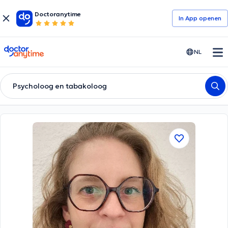
Doctoranytime
In App openen
doctoranytime
NL
Psycholoog en tabakoloog