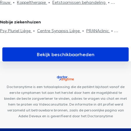
Rouw
Koppeltherapie
Eetstoornissen behandeling
Psychotherapie
Stressmanagement
Eetstoornissen
Behandeling depressie
Behandeling van angst
behandeling
Agressiebeheersing
Systemische therapie
Stressmanagement
EMDR
Psychotherapie
Fobieën behandeling
Behandeling slaapproblemen
Nabije ziekenhuizen
Psy Pluriel Liège
Centre Synapsis Liège
PRANAclinic
Plurisanté
D7 institut Rue Monulphe
Centre de diététique
NaturHouse Liège
Lazeo Liège
LogoPsy
Remacle
Neurochirurgie
Cabinet Dentaire Liège
D7 Institut Place
Bekijk beschikbaarheden
Théodore Gobert
Cabinet Bronckart
Clinique Dentaire Saint-
Nicolas
HexaClinic
Cabinet de gastro-entérologie des docteurs
Michels et Sacré
Kin&Perform Chênée
Centre Médical l'écoute
Cabinet des Drs Feron & El Amraoui
Centre Médica +
Doctoranytime is een totaaloplossing die de patiënt bijstaat vanaf de
Collectif Médical SANTÉ
eerste symptomen tot aan het herstel door hem de mogelijkheid te
bieden de beste zorgverlener te vinden, advies te vragen via chat en met
hem te praten via Videoconsultatie. De informatie in dit profiel werd
verzameld uit betrouwbare bronnen, zoals de persoonlijke pagina van
Adele Deveux en is geverifieerd door het Doctoranytime