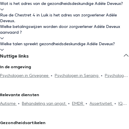
Wat is het adres van de gezondheidsdeskundige Adèle Deveux?
Rue de Chestret 4 in Luik is het adres van zorgverlener Adèle
Deveux.
Welke betalingswijzen worden door zorgverlener Adèle Deveux
aanvaard ?
Welke talen spreekt gezondheidsdeskundige Adèle Deveux?
Nuttige links
In de omgeving
Psychologen in Grivegnee
Psychologen in Seraing
Psychologen
in Herstal
Psychologen in Beyne-Heusay
Psychologen in Esneux
Psychologen in Fléron
Psychologen in Beaufays
Psychologen
Relevante diensten
in Trooz
Psychologen in Neuville-En-Condroz
Psychologen in
Autisme
Behandeling van angst
EMDR
Assertiviteit
IQ
Blégny
Psychologen in Neupré
Psychologen in Sprimont
Test
Burn-out behandeling
Afhankelijkheid en addictie
Psychologen in Glons
Psychologen in Wezet
Psychologen in
Zelfvertrouwen
Rouw
Therapeutische hypnose
Nandrin
Psychologen in Hody
Psychologen in Pepinster
Gezondheidsartikelen
Koppeltherapie
Psychoanalyse
Gezinstherapie