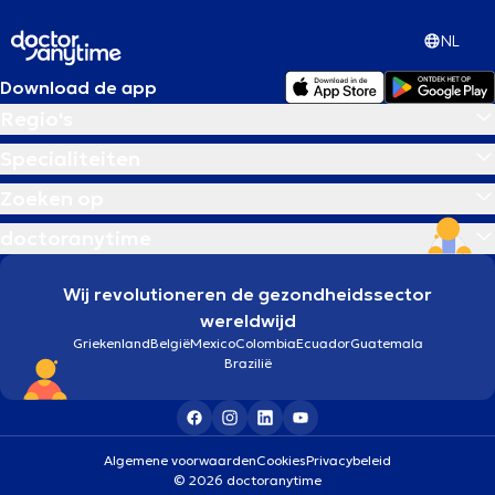
NL
Download de app
Regio's
Specialiteiten
Zoeken op
doctoranytime
Wij revolutioneren de gezondheidssector
wereldwijd
Griekenland
België
Mexico
Colombia
Ecuador
Guatemala
Brazilië
Algemene voorwaarden
Cookies
Privacybeleid
© 2026 doctoranytime