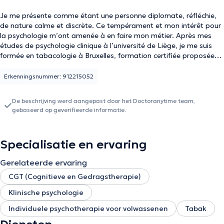
Je me présente comme étant une personne diplomate, réfléchie,
de nature calme et discrète. Ce tempérament et mon intérêt pour
la psychologie m’ont amenée à en faire mon métier. Après mes
études de psychologie clinique à l’université de Liège, je me suis
formée en tabacologie à Bruxelles, formation certifiée proposée
par le FARES (Fonds des Affections Respiratoires). En
consultation, j’utilise principalement les outils offerts par les
Erkenningsnummer: 912215052
thérapies cognitives et comportementales (TCC). Celles-ci aident
à trouver des stratégies plus adaptées à un problème en
De beschrijving werd aangepast door het Doctoranytime team,
travaillant sur les émotions, les sensations physiques, les pensées
gebaseerd op geverifieerde informatie.
et les comportements. Au-delà des TCC, j’adapte ma prise en
charge à la problématique rencontrée ainsi qu’à la personne en
tenant compte des différentes approches thérapeutiques
Specialisatie en ervaring
existantes afin que mon intervention corresponde au mieux à
chacun. Dès lors, en tant que Psychologue et Tabacologue
Gerelateerde ervaring
reconnue, je vous propose un accompagnement personnalisé avec
authenticité et bienveillance, deux valeurs chères à mon cœur.
CGT (Cognitieve en Gedragstherapie)
Klinische psychologie
Individuele psychotherapie voor volwassenen
Tabak