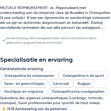
MUTUELE REIMBURSEMENT: Ja. Afgestudeerd met
onderscheiding aan de Université Libre de Bruxelles in Osteopathie
(6 jaar voltijds). Ik ben een dynamische en aandachtige osteopaat
die uw pijn en disfuncties diagnosticeert en behandelt. Dankzij
verschillende technieken die aan elke persoon zijn aangepast,
concentreer ik me op de reden van uw consultatie terwijl ik u in uw
geheel verzorg. Elke sessie wordt afgesloten met een uitleg van de
De beschrijving werd aangepast door het Doctoranytime team,
sessie, antwoorden op al uw vragen en diverse adviezen (sport,
gebaseerd op geverifieerde informatie.
posturologie, diëtetiek, dagelijkse stretching, enz...). Gediplomeerd
in kindergeneeskunde, reumatologie, fysische geneeskunde en
sporttraumatologie. Ik ben blij u te mogen verwelkomen in
Specialisatie en ervaring
Anderlecht, Etterbeek en Brussel Centrum. Tot ziens in overleg!
Aarzel niet om contact met mij op te nemen op 04 89 86 35 14
Gerelateerde ervaring
als u online geen geschikt slot vindt.
Osteopathie bij volwassenen
Osteopathie in de sport
Spier- en gewrichtspijn
Cervicaal
Rugpijn
Hoofdpijn en migraine
Osteopathische noodgevallen
Spécialiste des urgences ostéopathiques (Lumbago, torticolis,
sciatique), Suivis professionnels pour sportifs de haut niveau
1518 Aanbeveling van de patiënten