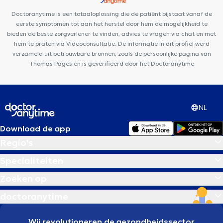
Médical Les Jasmins
ISI Clinic
Maison Médicale Parc Astrid
Doctoranytime is een totaaloplossing die de patiënt bijstaat vanaf de
WKL Sourire
Medinsport
WestDent Medical Center
Clinique
eerste symptomen tot aan het herstel door hem de mogelijkheid te
du Prince
bieden de beste zorgverlener te vinden, advies te vragen via chat en met
hem te praten via Videoconsultatie. De informatie in dit profiel werd
verzameld uit betrouwbare bronnen, zoals de persoonlijke pagina van
Thomas Pages en is geverifieerd door het Doctoranytime
NL
Download de app
Regio's
Specialiteiten
Zoeken op
doctoranytime
Wij revolutioneren de gezondheidssector