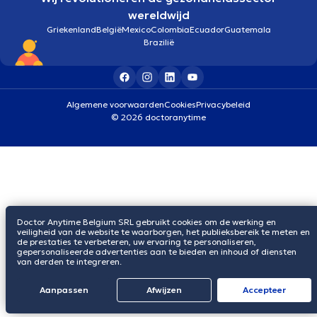
wereldwijd
Griekenland
België
Mexico
Colombia
Ecuador
Guatemala
Brazilië
Algemene voorwaarden
Cookies
Privacybeleid
© 2026 doctoranytime
Doctor Anytime Belgium SRL gebruikt cookies om de werking en
veiligheid van de website te waarborgen, het publieksbereik te meten en
de prestaties te verbeteren, uw ervaring te personaliseren,
gepersonaliseerde advertenties aan te bieden en inhoud of diensten
van derden te integreren.
Aanpassen
Afwijzen
Αccepteer