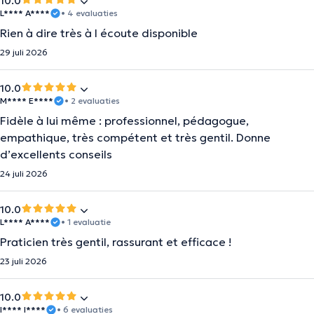
10.0
L**** A****
• 4 evaluaties
Rien à dire très à l écoute disponible
29 juli 2026
10.0
M**** E****
• 2 evaluaties
Fidèle à lui même : professionnel, pédagogue,
empathique, très compétent et très gentil. Donne
d’excellents conseils
24 juli 2026
10.0
L**** A****
• 1 evaluatie
Praticien très gentil, rassurant et efficace !
23 juli 2026
10.0
I**** I****
• 6 evaluaties