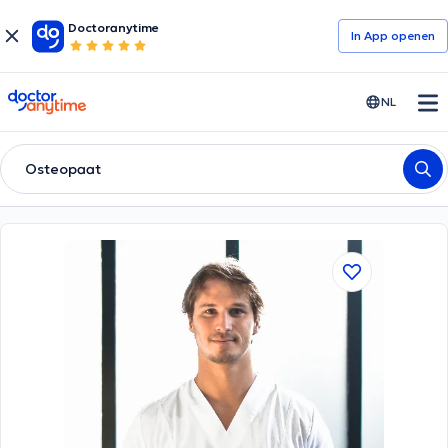
Doctoranytime
In App openen
doctoranytime
NL
Osteopaat