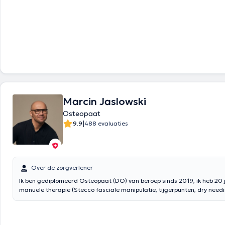
Marcin Jaslowski
Osteopaat
|
9.9
488 evaluaties
Over de zorgverlener
Ik ben gediplomeerd Osteopaat (DO) van beroep sinds 2019, ik heb 20 j
manuele therapie (Stecco fasciale manipulatie, tijgerpunten, dry need
zachte weefsels, cranio-sacrale technieken, viscerale technieken) Ik be
gespecialiseerd in alle gevallen van behandeling van pijn van onbekend
stel een zeer nauwkeurige differentiële diagnose in een holistische be