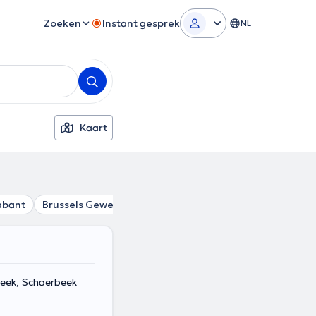
Zoeken
Instant gesprek
NL
Kaart
abant
Brussels Gewest
beek, Schaerbeek