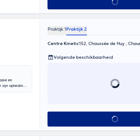
Alles zien
Praktijk 1
Praktijk 2
Centre Kinetic
152, Chaussée de Huy , Cha
Volgende beschikbaarheid
apie en
 zijn opleiding
entre de
edie en
021 behaalde hij
Alles zien