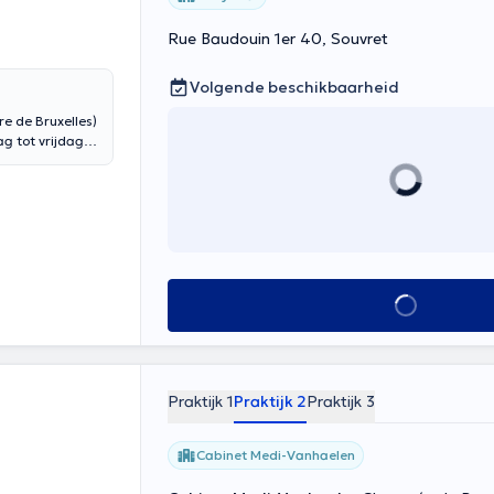
Rue Baudouin 1er 40, Souvret
Volgende beschikbaarheid
re de Bruxelles)
g tot vrijdag
ortgebaren,
houd vertaald
Alles zien
Praktijk 1
Praktijk 2
Praktijk 3
Cabinet Medi-Vanhaelen