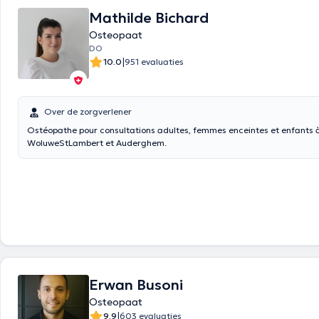
Mathilde Bichard
Osteopaat
DO
|
10.0
951 evaluaties
Over de zorgverlener
Ostéopathe pour consultations adultes, femmes enceintes et enfants à
WoluweStLambert et Auderghem.
Erwan Busoni
Osteopaat
|
9.9
603 evaluaties