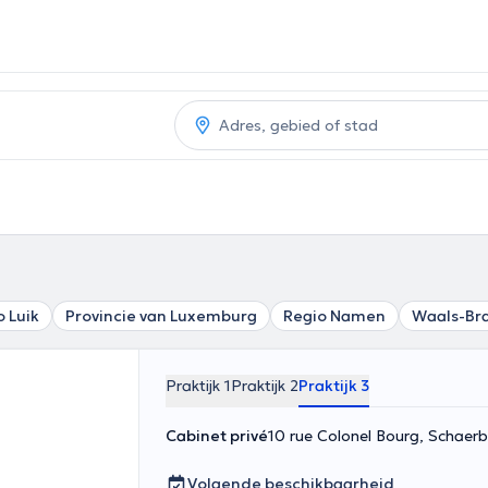
o Luik
Provincie van Luxemburg
Regio Namen
Waals-Br
Praktijk 1
Praktijk 2
Praktijk 3
Cabinet privé
10 rue Colonel Bourg, Schaer
Volgende beschikbaarheid