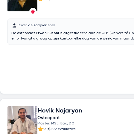
Over de zorgverlener
De osteopaat
Erwan Busoni
is afgestudeerd aan de ULB (Université Lib
en ontvangt u graag op zijn kantoor elke dag van de week, van maanda
van 8u tot 20u. Hij is gespecialiseerd in het analyseren van loop- en sp
kaakproblemen, viscerale problemen en postoperatieve revalidatie. In
door google translate
Hovik Najaryan
Osteopaat
Master, MSc, Bac, DO
|
9.9
292 evaluaties