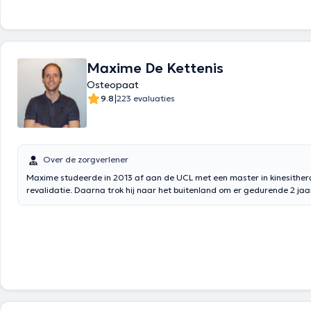
Maxime De Kettenis
Osteopaat
|
9.8
223 evaluaties
Over de zorgverlener
Maxime studeerde in 2013 af aan de UCL met een master in kinesither
revalidatie. Daarna trok hij naar het buitenland om er gedurende 2 jaar
te vervolmaken. In 2016 opende hij zijn multidisciplinaire praktijk, het C
Kinésithérapie du Bauloy. Gespecialiseerd in sportfysiotherapie, orthop
traumatologie, begon hij in 2015 met zijn opleiding osteopathie en in 2
zijn diploma D.O. osteopathie met onderscheiding.