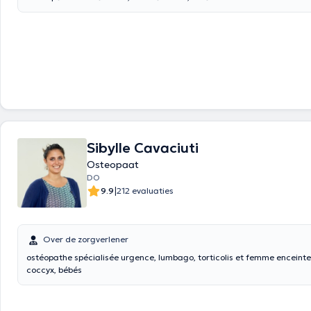
Sibylle Cavaciuti
Osteopaat
DO
|
9.9
212 evaluaties
Over de zorgverlener
ostéopathe spécialisée urgence, lumbago, torticolis et femme enceinte
coccyx, bébés