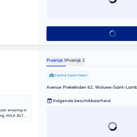
Alles zien
Praktijk 1
Praktijk 2
Centre Saint-Henri
Avenue Prekelinden 62, Woluwe-Saint-Lamb
Volgende beschikbaarheid
aar ervaring in
ing, HVLA ,BLT
n
e oorsprong, ik
nadering van de