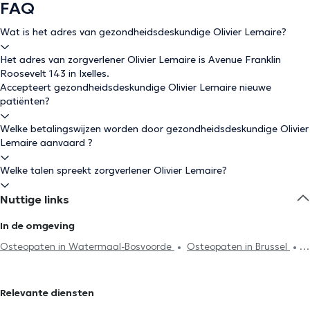
FAQ
Wat is het adres van gezondheidsdeskundige Olivier Lemaire?
Het adres van zorgverlener Olivier Lemaire is Avenue Franklin
Roosevelt 143 in Ixelles.
Accepteert gezondheidsdeskundige Olivier Lemaire nieuwe
patiënten?
Welke betalingswijzen worden door gezondheidsdeskundige Olivier
Lemaire aanvaard ?
Welke talen spreekt zorgverlener Olivier Lemaire?
Nuttige links
In de omgeving
Osteopaten in Watermaal-Bosvoorde
Osteopaten in Brussel
Osteopaten in Uccle
Osteopaten in Oudergem
Osteopaten in
Ath
Osteopaten in Etterbeek
Osteopaten in Woluwe-Saint-
Relevante diensten
Pierre
Osteopaten in Vorst
Osteopaten in Sint-Genesius-Rode