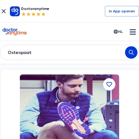
Doctoranytime
In App openen
doctoranytime
NL
Osteopaat