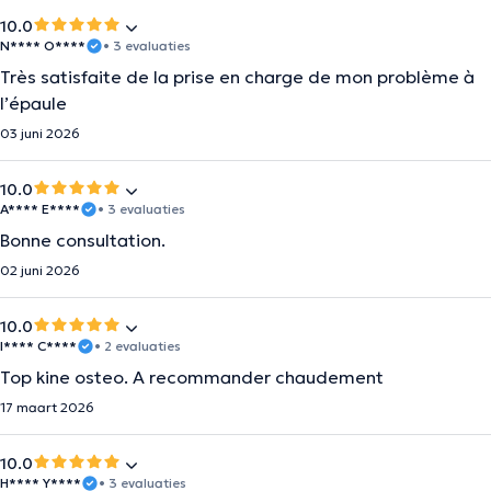
10.0
N**** O****
• 3 evaluaties
Très satisfaite de la prise en charge de mon problème à
l’épaule
03 juni 2026
10.0
A**** E****
• 3 evaluaties
Bonne consultation.
02 juni 2026
10.0
I**** C****
• 2 evaluaties
Top kine osteo. A recommander chaudement
17 maart 2026
10.0
H**** Y****
• 3 evaluaties