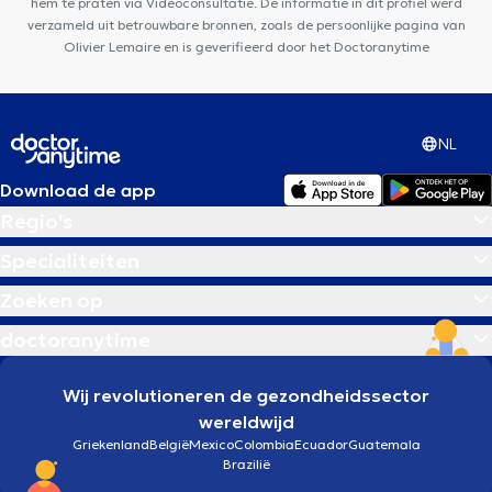
hem te praten via Videoconsultatie. De informatie in dit profiel werd
verzameld uit betrouwbare bronnen, zoals de persoonlijke pagina van
Olivier Lemaire en is geverifieerd door het Doctoranytime
NL
Download de app
Regio's
Specialiteiten
Zoeken op
doctoranytime
Wij revolutioneren de gezondheidssector
wereldwijd
Griekenland
België
Mexico
Colombia
Ecuador
Guatemala
Brazilië