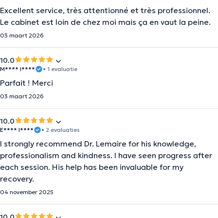
Excellent service, très attentionné et très professionnel.
Le cabinet est loin de chez moi mais ça en vaut la peine.
03 maart 2026
10.0
M**** I****
• 1 evaluatie
Parfait ! Merci
03 maart 2026
10.0
E**** I****
• 2 evaluaties
I strongly recommend Dr. Lemaire for his knowledge,
professionalism and kindness. I have seen progress after
each session. His help has been invaluable for my
recovery.
04 november 2025
10.0