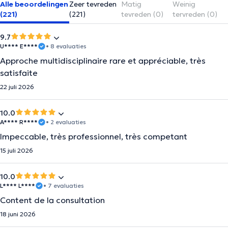
Alle beoordelingen
Zeer tevreden
Matig
Weinig
(221)
(221)
tevreden (0)
tervreden (0)
9.7
U**** E****
• 8 evaluaties
Approche multidisciplinaire rare et appréciable, très
satisfaite
22 juli 2026
10.0
A**** R****
• 2 evaluaties
Impeccable, très professionnel, très competant
15 juli 2026
10.0
L**** L****
• 7 evaluaties
Content de la consultation
18 juni 2026