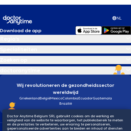
NL
Download de app
Regio's
Specialiteiten
Zoeken op
doctoranytime
Wij revolutioneren de gezondheidssector
wereldwijd
Griekenland
België
Mexico
Colombia
Ecuador
Guatemala
Brazilië
Doctor Anytime Belgium SRL gebruikt cookies om de werking en
veiligheid van de website te waarborgen, het publieksbereik te meten
en de prestaties te verbeteren, uw ervaring te personaliseren,
gepersonaliseerde advertenties aan te bieden en inhoud of diensten
Algemene voorwaarden
Cookies
Privacybeleid