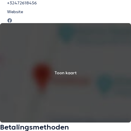
+32472618456
Website
Toon kaart
Betalingsmethoden