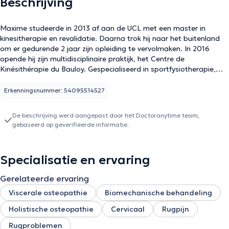
Beschrijving
Maxime studeerde in 2013 af aan de UCL met een master in
kinesitherapie en revalidatie. Daarna trok hij naar het buitenland
om er gedurende 2 jaar zijn opleiding te vervolmaken. In 2016
opende hij zijn multidisciplinaire praktijk, het Centre de
Kinésithérapie du Bauloy. Gespecialiseerd in sportfysiotherapie,
orthopedie en traumatologie, begon hij in 2015 met zijn opleiding
osteopathie en in 2021 behaalde hij zijn diploma D.O. osteopathie
Erkenningsnummer: 54095514527
met onderscheiding.
De beschrijving werd aangepast door het Doctoranytime team,
gebaseerd op geverifieerde informatie.
Specialisatie en ervaring
Gerelateerde ervaring
Viscerale osteopathie
Biomechanische behandeling
Holistische osteopathie
Cervicaal
Rugpijn
Rugproblemen