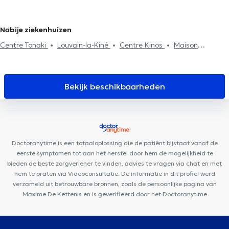
Osteopaten in Vieux-Genappe
Osteopaten in Waterloo
behandeling
zwangere vrouwen
Ribbenklachten
Vakbekwaamheidsexamen
Osteopaten in Eigenbrakel
Postpartum consultatie
Kniepijn
Heuppijn
Nabije ziekenhuizen
Centre Tonaki
Louvain-la-Kiné
Centre Kinos
Maison
Médicale du Biéreau
Maison de Santé Clémentine
Yoganaissance
Clinique du bois de la pierre
Cabinet Privé Dr
Lemajeur
Espace Médical Wavre-Limal
Centre médical des 4
Bekijk beschikbaarheden
sapins
Cabinet du Docteur Tichoux
ESEAL Medical
Lazeo
Wavre
Cabinet du Docteur Abrassart (Avenue Daudet)
La
Clinique en bois
Proxima Wavre
Centre de Plein Être
Centre
médical du Centenaire
2B Clinic
TriBE Concept Chaumont-
Doctoranytime is een totaaloplossing die de patiënt bijstaat vanaf de
Gistoux
eerste symptomen tot aan het herstel door hem de mogelijkheid te
bieden de beste zorgverlener te vinden, advies te vragen via chat en met
hem te praten via Videoconsultatie. De informatie in dit profiel werd
verzameld uit betrouwbare bronnen, zoals de persoonlijke pagina van
Maxime De Kettenis en is geverifieerd door het Doctoranytime