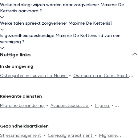
Welke betalingswijzen worden door zorgverlener Maxime De
Kettenis aanvaard ?
Welke talen spreekt zorgverlener Maxime De Kettenis?
Is gezondheidsdeskundige Maxime De Kettenis lid van een
vereniging ?
Nuttige links
In de omgeving
Osteopaten in Louvain-La-Neuve
Osteopaten in Court-Saint-
Etienne
Osteopaten in Wavre
Osteopaten in Mont-Saint-
Guibert
Osteopaten in Chaumont-Gistoux
Osteopaten in
Relevante diensten
Limal
Osteopaten in Rixensart
Osteopaten in Lasne
Migraine behandeling
Acupunctuursessie
Hijama
Osteopaten in Genval
Osteopaten in Bertrix
Osteopaten in La
Lymfedrainage
Cervicalgie treatment
Stressmanagement
Hulpe
Osteopaten in Villers-La-Ville
Osteopaten in Grez-
Spijsvertering probleem
Rugproblemen
Lumbago behandeling
Doiceau
Osteopaten in Overijse
Osteopaten in Genappe
Gezondheidsartikelen
Huisbezoek
Articulatieproblemen
Sportletsels behandeling
Osteopaten in Loupoigne
Osteopaten in Gembloux
Stressmanagement
Cervicalgie treatment
Migraine
Kaakproblemen
Consultatie zuigelingen
Consultatie