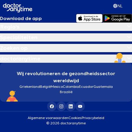
NL
Download de app
Regio's
Specialiteiten
Zoeken op
doctoranytime
Wij revolutioneren de gezondheidssector
wereldwijd
Griekenland
België
Mexico
Colombia
Ecuador
Guatemala
Brazilië
Algemene voorwaarden
Cookies
Privacybeleid
© 2026 doctoranytime