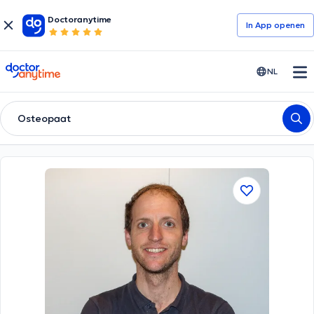
Doctoranytime
In App openen
doctoranytime
NL
Osteopaat