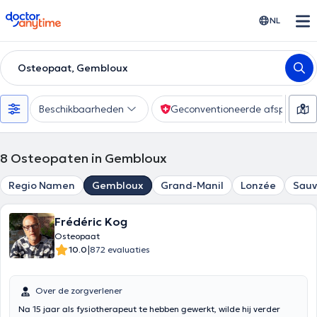
doctoranytime
NL
Osteopaat, Gembloux
Beschikbaarheden
Geconventioneerde afspraak
8
Osteopaten in Gembloux
Regio Namen
Gembloux
Grand-Manil
Lonzée
Sauv
Frédéric Kog
Osteopaat
|
10.0
872 evaluaties
Over de zorgverlener
Na 15 jaar als fysiotherapeut te hebben gewerkt, wilde hij verder