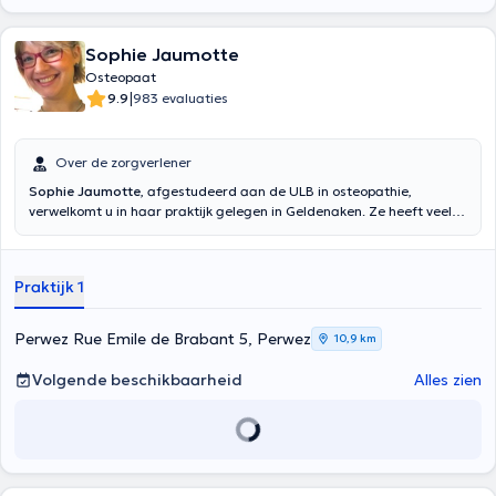
Sophie Jaumotte
Osteopaat
|
9.9
983 evaluaties
Over de zorgverlener
Sophie Jaumotte
, afgestudeerd aan de ULB in osteopathie,
verwelkomt u in haar praktijk gelegen in Geldenaken. Ze heeft veel
cursussen gevolgd in samenwerking met verschillende osteopaten
ervaren in pediatrische en gynaecologische gebieden. Inhoud
vertaald door google translate
Praktijk 1
Perwez Rue Emile de Brabant 5, Perwez
10,9 km
Volgende beschikbaarheid
Alles zien