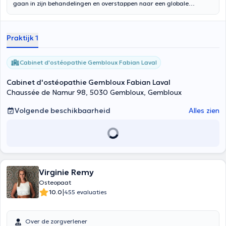
gaan in zijn behandelingen en overstappen naar een globale
osteopathie met een specialisatie op het klierstelsel. Hij is
gespecialiseerd in algemene, klier- en energetische osteopathie. Hij
heet u welkom in zijn osteopathische praktijk in Gembloux.
Praktijk 1
Cabinet d'ostéopathie Gembloux Fabian Laval
Cabinet d'ostéopathie Gembloux Fabian Laval
Chaussée de Namur 98, 5030 Gembloux, Gembloux
Volgende beschikbaarheid
Alles zien
Virginie Remy
Osteopaat
|
10.0
455 evaluaties
Over de zorgverlener