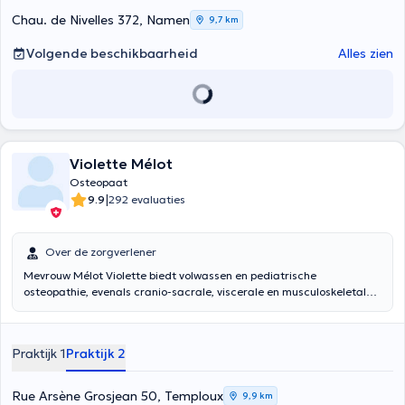
Chau. de Nivelles 372, Namen
9,7 km
Volgende beschikbaarheid
Alles zien
Violette Mélot
Osteopaat
|
9.9
292 evaluaties
Over de zorgverlener
Mevrouw Mélot Violette biedt volwassen en pediatrische
osteopathie, evenals cranio-sacrale, viscerale en musculoskeletale
osteopathie. Violette ontvangt u in haar centrum in de rue du
hierdeau 6, 5020 Temploux op dinsdag van 9 tot 11.45 uur; vrijdag
van 13.00 tot 15.15 uur
Praktijk 1
Praktijk 2
Rue Arsène Grosjean 50, Temploux
9,9 km