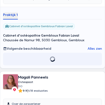
respectievelijk ULC en IAO. Hij is gespecialiseerd in algemene en
energetische osteopathie en behandelt nekpijn, kaakproblemen,
gewrichtsaandoeningen, spoedgevallen, lumbago en ook ribpijn. U
Praktijk 1
kunt hem raadplegen voor een migraine, voor een rugprobleem, voor
een sportblessure, voor stressbeheersing, voor een gynaecologische
of pediatrische aandoening. Hij werkt in de praktijk voor osteopathie
Cabinet d'ostéopathie Gembloux Fabian Laval
van
Fabian Laval
in Gembloux, Naamsesteenweg 98, 5030 in
Gembloux.
Cabinet d'ostéopathie Gembloux Fabian Laval
Chaussée de Namur 98, 5030 Gembloux, Gembloux
Volgende beschikbaarheid
Alles zien
Magali Panneels
Osteopaat
DO
|
9.9
418 evaluaties
Over de zorgverlener