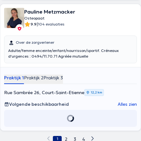
Pauline Metzmacker
Osteopaat
|
9.9
104 evaluaties
Over de zorgverlener
Adulte/femme enceinte/enfant/nourrisson/sportif. Créneaux
d'urgences : 0494/11.70.71 Agréée mutuelle
Praktijk 1
Praktijk 2
Praktijk 3
Rue Sambrée 26, Court-Saint-Etienne
12,2 km
Volgende beschikbaarheid
Alles zien
1
2
3
4