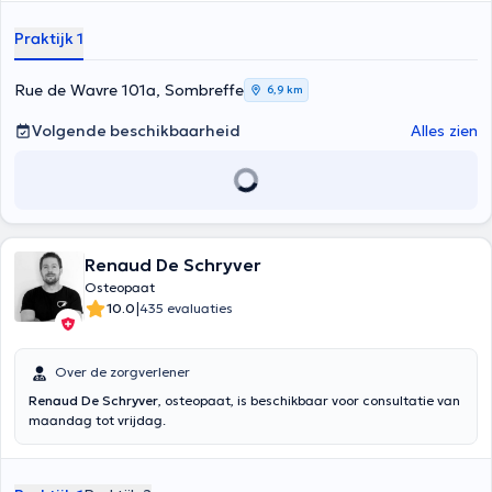
of Osteopathy, où elle a étudié de 2019 à 2024. Pendant son
parcours, Kathleen a rédigé un mémoire en kinésithérapie portant
Praktijk 1
sur les étirements de l'épaule chez les sportifs, et un autre en
ostéopathie, axé sur le traitement du nerf vague et son influence sur
la fréquence cardiaque. Elle exerce actuellement au cabinet
Rue de Wavre 101a, Sombreffe
6,9 km
Drugmand, au centre Body Therapy à Sombreffe, ainsi qu’à Mellery.
Par ailleurs, Kathleen occupe également le rôle d’assistante à la
Volgende beschikbaarheid
Alles zien
Belgian School of Osteopathy.
Renaud De Schryver
Osteopaat
|
10.0
435 evaluaties
Over de zorgverlener
Renaud De Schryver
, osteopaat, is beschikbaar voor consultatie van
maandag tot vrijdag.