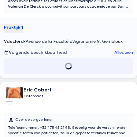
Après avoir terminé ses études en kinésithérapie à l’UCL en 2016,
Valérian De Clerck
a poursuivit son parcours académique par 5ans
d’ostéopathie a l’IAO. Il exerce depuis 2021 à Gembloux en tant
ostéopathe D.O. Il met un point d’honneur à d’abord considérer
l’aspect médicale de son examen du patient ,avant d’y apporter une
Praktijk 1
réponse ostéopathique que si celle-ci est pertinente.
Vdeclerck
Avenue de la Faculté d'Agronomie 9, Gembloux
Volgende beschikbaarheid
Alles zien
Eric Gobert
Osteopaat
Over de zorgverlener
Telefoonnummer: +32 475 45 21 98. Gevoelig voor de verschillende
specificiteiten van patiënten, zal ik de gepaste techniek (functioneel