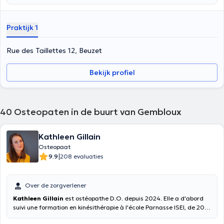
of structureel) gebruiken voor elke patiënt die uniek is. Gedurende 25
jaar heb ik, verrijkt door mijn verschillende opleidingen, mijn
vaardigheden ten dienste gesteld van volwassenen, kinderen,
Praktijk 1
topsporters, zuigelingen en zwangere vrouwen. Ook gediplomeerd in
voeding, deze dimensie verwerk ik ook in de behandeling.
Rue des Taillettes 12, Beuzet
Bekijk profiel
40
Osteopaten in de buurt van Gembloux
Kathleen Gillain
Osteopaat
|
9.9
208 evaluaties
Over de zorgverlener
Kathleen Gillain
est ostéopathe D.O. depuis 2024. Elle a d'abord
suivi une formation en kinésithérapie à l'école Parnasse ISEI, de 2015
à 2019, avant de se spécialiser en ostéopathie à la Belgian School