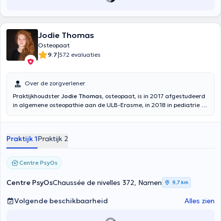
Jodie Thomas
Osteopaat
|
9.7
572 evaluaties
Over de zorgverlener
Praktijkhoudster
Jodie Thomas
, osteopaat, is in 2017 afgestudeerd
in algemene osteopathie aan de ULB-Erasme, in 2018 in pediatrie en
perinatale zorg aan de Université Libre de Bruxelles. Zij ontvangt u
in het PsyOs Centre in Temploux (Chaussée de Nivelles 372) en in
Lustin (Rue des Quatres Arbres 86). Zij is een expert in algemene,
Praktijk 1
Praktijk 2
pediatrische en perinatale osteopathie en haar consultaties worden
in het Frans en Engels gegeven. Zij ontvangt haar patiënten in een
schone kamer voor diverse consulten: spit, nekpijn, migraine,
Centre PsyOs
kaakproblemen, ribpijn, stressmanagement en rugproblemen. Ze
accepteert kinderen, zwangere vrouwen en baby's. U kunt haar ook
Centre PsyOs
Chaussée de nivelles 372, Namen
9,7 km
raadplegen voor een noodgeval.
Volgende beschikbaarheid
Alles zien