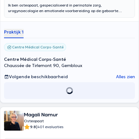
Ik ben osteopaat, gespecialiseerd in perinatale zorg,
urogynaecologie en emotionele voorbereiding op de geboorte
(Haptonomie). Ik werk in verschillende praktijken: in Gembloux, Mont-
Saint-Guibert en Wierde. Raadpleeg de kaart voor meer details over
de exacte locatie van elke praktijk. U kunt online een afspraak
Praktijk 1
maken of contact met mij opnemen op 0460 95 72 49 als het
verzoek dringend is en er online geen snelle beschikbaarheid is. Ik zie
baby's, kinderen, tieners en ook vrouwen.
Centre Médical Corps-Santé
Centre Médical Corps-Santé
Chaussée de Tirlemont 90, Gembloux
Volgende beschikbaarheid
Alles zien
Magali Namur
Osteopaat
|
9.8
401 evaluaties