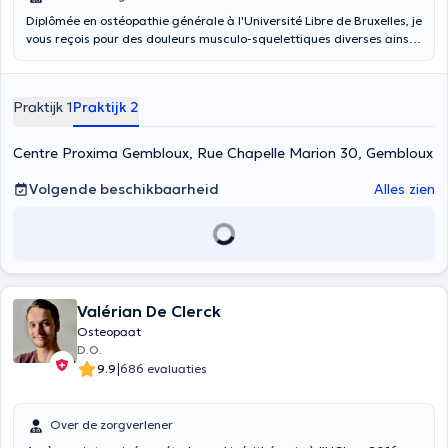
Diplômée en ostéopathie générale à l'Université Libre de Bruxelles, je
vous reçois pour des douleurs musculo-squelettiques diverses ainsi
que pour des troubles de la mâchoire et pour le suivi de grossesse et
le post partum. NB : consultations du jeune adolescent à la personne
âgée (je ne prends pas en charge les nouveaux-nés). Si vous désirez
Praktijk 1
Praktijk 2
un RDV en urgence ou que les horaires proposés ne vous arrangent
pas, n'hésitez pas à me contacter directement par téléphone ou par
sms au 0491.11.56.44. Merci d'apporter un grand essuie à la
Centre Proxima Gembloux, Rue Chapelle Marion 30, Gembloux
consultation.
Volgende beschikbaarheid
Alles zien
Valérian De Clerck
Osteopaat
D.O.
|
9.9
686 evaluaties
Over de zorgverlener