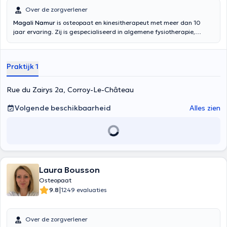
Over de zorgverlener
Magali Namur
is osteopaat en kinesitherapeut met meer dan 10
jaar ervaring. Zij is gespecialiseerd in algemene fysiotherapie,
Caycedische sofrologie en perineale en anorectale revalidatie na
haar verschillende diploma's en opleidingen behaald tussen 2000
en 2009. Zij is ook een expert in pediatrische, perinatale, bekken-,
Praktijk 1
cardiovasculaire en respiratoire fysiotherapie. Momenteel volgt zij
een opleiding tot osteopaat, die zij in 2020 zal afronden. Sinds
2005 oefent zij een zelfstandige praktijk uit. Mevrouw Namur heeft
Rue du Zairys 2a, Corroy-Le-Château
ook ervaring met wachtdiensten op verschillende afdelingen
(pediatrie, materniteit, intensieve zorgen, interne geneeskunde,
Volgende beschikbaarheid
Alles zien
cardiologie, neurologie) van het CHRVS. Aarzel niet om nu een
afspraak te maken!
Laura Bousson
Osteopaat
|
9.8
1249 evaluaties
Over de zorgverlener