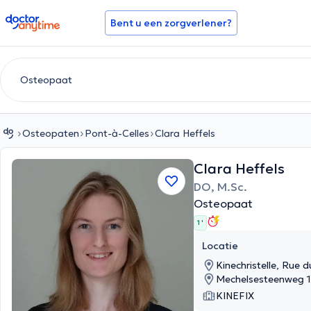
doctoranytime
Bent u een zorgverlener?
Osteopaten
Pont-à-Celles
Clara Heffels
Clara Heffels
DO, M.Sc.
Osteopaat
1 '
Locatie
Kinechristelle, Rue 
Mechelsesteenweg
KINEFIX