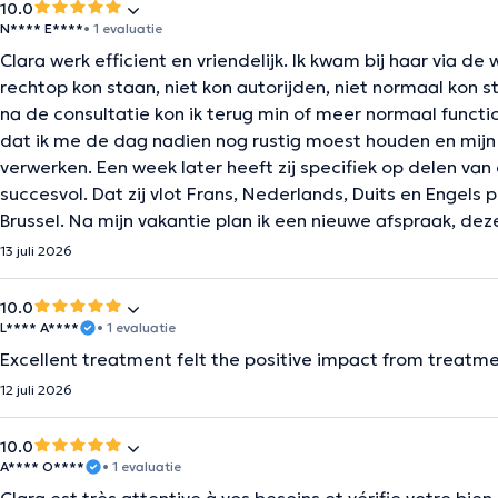
10.0
N**** E****
• 1 evaluatie
Clara werk efficient en vriendelijk. Ik kwam bij haar via d
rechtop kon staan, niet kon autorijden, niet normaal kon
na de consultatie kon ik terug min of meer normaal funct
dat ik me de dag nadien nog rustig moest houden en mijn
verwerken. Een week later heeft zij specifiek op delen va
succesvol. Dat zij vlot Frans, Nederlands, Duits en Engels
Brussel. Na mijn vakantie plan ik een nieuwe afspraak, deze
13 juli 2026
10.0
L**** A****
• 1 evaluatie
Excellent treatment felt the positive impact from treat
12 juli 2026
10.0
A**** O****
• 1 evaluatie