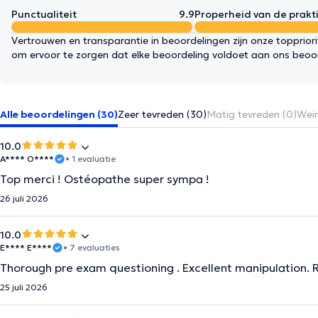
Punctualiteit
9.9
Properheid van de prakti
Vertrouwen en transparantie in beoordelingen zijn onze topprior
om ervoor te zorgen dat elke beoordeling voldoet aan ons beoo
Alle beoordelingen (30)
Zeer tevreden (30)
Matig tevreden (0)
Wein
10.0
A**** O****
• 1 evaluatie
Top merci ! Ostéopathe super sympa !
26 juli 2026
10.0
E**** E****
• 7 evaluaties
Thorough pre exam questioning . Excellent manipulation.
25 juli 2026