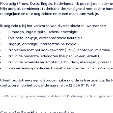
Meertalig (Frans, Duits, Engels, Nederlands), ik pas mij aan ieder
Mijn aanpak combineert technische deskundigheid met zachte hand
te begrijpen en u te begeleiden naar een duurzaam welzijn.
Ik begeleid u bij het verlichten van diverse klachten, waaronder:
- Lumbago, lage rugpijn, ischias, sciatalgie
- Torticollis, nekpijn, cervicobrachiale neuralgie
- Rugpijn, dorsalgie, intercostale neuralgie
- Problemen met het kaakgewricht (TMG), hoofdpijn, migraine
- Pijn in de onderste ledematen (heupen, knieën, enkels)
- Pijn in de bovenste ledematen (schouders, ellebogen, polsen)
- Spijsverteringsproblemen (opgeblazen gevoel, constipatie, gas
U kunt rechtstreeks een afspraak maken via de online agenda. Bij tw
contacteren op het volgende nummer: +32 456 91 18 79
De beschrijving werd aangepast door het Doctoranytime team, gebaseerd