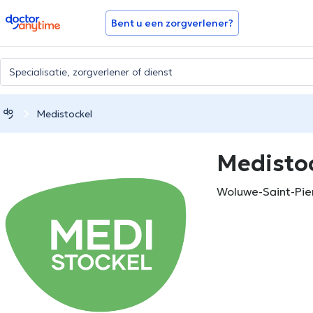
doctoranytime
Bent u een zorgverlener?
Medistockel
Medisto
Woluwe-Saint-Pie