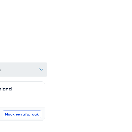
s
oland
Maak een afspraak