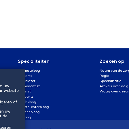
Specialiteiten
Zoeken op
Dermatoloog
Naam van de zor
Oogarts
Regio
Psychiater
Specialisatie
om uw
Orthodontist
Artikels over de 
ar website
Kinesist
Vraag over gezo
Tandarts
igeren of
Psycholoog
Gastro-enteroloog
 en uw
Gynaecoloog
t de
Uroloog
keuren