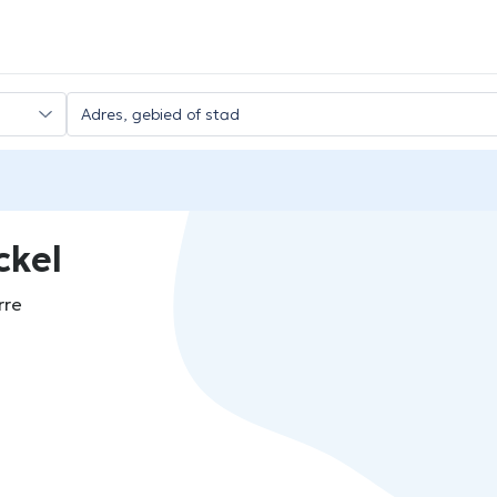
ckel
rre