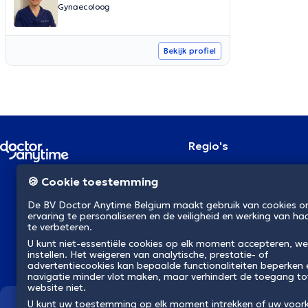
Gynaecoloog
Bekijk profiel
Regio's
Brussel
NL
🍪 Cookie toestemming
Antwerpen
Gent
De BV Doctor Anytime Belgium maakt gebruik van cookies 
Charleroi
ervaring te personaliseren en de veiligheid en werking van ha
Luik
te verbeteren.
Brugge
U kunt niet-essentiële cookies op elk moment accepteren, we
Namen
instellen. Het weigeren van analytische, prestatie- of
Leuven
advertentiecookies kan bepaalde functionaliteiten beperken
Mons
navigatie minder vlot maken, maar verhindert de toegang to
Aalst
website niet.
U kunt uw toestemming op elk moment intrekken of uw voor