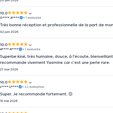
20 juni 2026
10.0
O**** A****
• 1 evaluatie
Très bonne réception et professionnelle de la part de m
02 juni 2026
10.0
A**** A****
• 1 evaluatie
Superbe kiné, très humaine, douce, à l'écoute, bienveillan
recommande vivement Yasmine car c'est une perle rare.
27 mei 2026
10.0
L**** U****
• 42 evaluaties
Super. Je recommande fortement. 😊
15 mei 2026