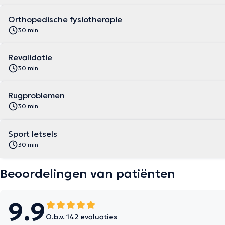
Orthopedische fysiotherapie
30 min
Revalidatie
30 min
Rugproblemen
30 min
Sport letsels
30 min
Beoordelingen van patiënten
9.9
O.b.v. 142 evaluaties