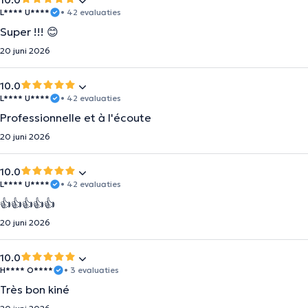
10.0
L**** U****
• 42 evaluaties
Super !!! 😊
20 juni 2026
10.0
L**** U****
• 42 evaluaties
Professionnelle et à l'écoute
20 juni 2026
10.0
L**** U****
• 42 evaluaties
👍👍👍👍👍
20 juni 2026
10.0
H**** O****
• 3 evaluaties
Très bon kiné