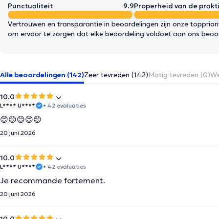
Punctualiteit
9.9
Properheid van de prakti
Vertrouwen en transparantie in beoordelingen zijn onze topprior
om ervoor te zorgen dat elke beoordeling voldoet aan ons beoo
Alle beoordelingen (142)
Zeer tevreden (142)
Matig tevreden (0)
We
10.0
L**** U****
• 42 evaluaties
😊😊😊😊😊
20 juni 2026
10.0
L**** U****
• 42 evaluaties
Je recommande fortement.
20 juni 2026