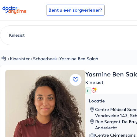
doctoranytime
Bent u een zorgverlener?
Kinesisten
Schaerbeek
Yasmine Ben Salah
Yasmine Ben Sa
Kinesist
1 '
Locatie
Centre Médical Sana
Vandevelde 143, Sc
Rue Sergent De Bruy
Anderlecht
Centre Clémensoins