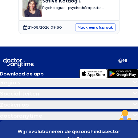
Safiye Kotaoglu
Psychologue – psychothérapeute
systémicienne
21/08/2026 09:30
Maak een afspraak
NL
Download de app
Regio's
Specialiteiten
Zoeken op
doctoranytime
Wij revolutioneren de gezondheidssector