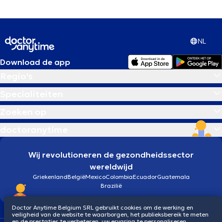
NL
Download de app
Regio's
Specialiteiten
Zoeken op
doctoranytime
Wij revolutioneren de gezondheidssector
wereldwijd
Griekenland
België
Mexico
Colombia
Ecuador
Guatemala
Brazilië
Doctor Anytime Belgium SRL gebruikt cookies om de werking en
veiligheid van de website te waarborgen, het publieksbereik te meten
en de prestaties te verbeteren, uw ervaring te personaliseren,