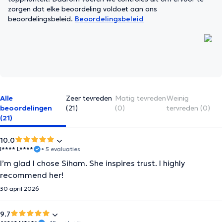
zorgen dat elke beoordeling voldoet aan ons
beoordelingsbeleid.
Beoordelingsbeleid
Alle
Zeer tevreden
Matig tevreden
Weinig
beoordelingen
(21)
(0)
tervreden (0)
(21)
10.0
I**** L****
• 5 evaluaties
I’m glad I chose Siham. She inspires trust. I highly
recommend her!
30 april 2026
9.7