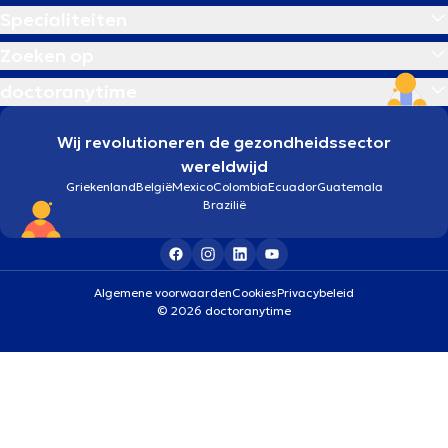
Specialiteiten
Zoeken op
doctoranytime
Wij revolutioneren de gezondheidssector
wereldwijd
Griekenland
België
Mexico
Colombia
Ecuador
Guatemala
Brazilië
Algemene voorwaarden
Cookies
Privacybeleid
© 2026 doctoranytime