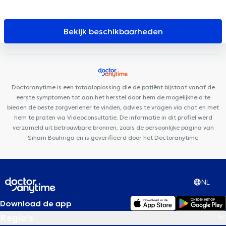
Cabinet Dentaire Helmet
KHAMAK CLINIC
Centre Médical
Medimolder
Centre Synapsis
Avicenne Dental
Centre
Médical Giraud Lambermont
Cabinet Dentaire Dantony
Bekijk beschikbaarheden
Urgences Dentaires Bruxelles
Pluri-Care Center
Cabinet
VitaKiné
Dental Family Schaerbeek
Lys Dental
Lazeo Docks
Cabinet de la Paix
Centre médical de la Paix
Cabinet
Médical Louis Bertrand
Centre médical Fiers
Doctoranytime is een totaaloplossing die de patiënt bijstaat vanaf de
eerste symptomen tot aan het herstel door hem de mogelijkheid te
bieden de beste zorgverlener te vinden, advies te vragen via chat en met
hem te praten via Videoconsultatie. De informatie in dit profiel werd
verzameld uit betrouwbare bronnen, zoals de persoonlijke pagina van
Siham Bouhriga en is geverifieerd door het Doctoranytime
NL
Download de app
Regio's