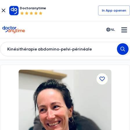
Doctoranytime
In App openen
doctoranytime
NL
Kinésithérapie abdomino-pelvi-périnéale