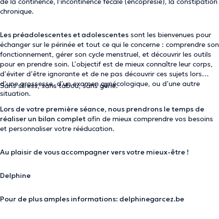
de la continence, l’incontinence fécale (encoprésie), la constipation
chronique.
Les préadolescentes et adolescentes
sont les bienvenues pour
échanger sur le périnée et tout ce qui le concerne : comprendre son
fonctionnement, gérer son cycle menstruel, et découvrir les outils
pour en prendre soin. L’objectif est de mieux connaître leur corps,
d’éviter d’être ignorante et de ne pas découvrir ces sujets lors
d’une grossesse, d’un examen gynécologique, ou d’une autre
Sans stress, sans tabou, sans gêne.
situation.
Lors de votre première séance, nous prendrons le temps de
réaliser un bilan complet
afin de mieux comprendre vos besoins
et personnaliser votre rééducation.
Au plaisir de vous accompagner vers votre mieux-être !
Delphine
Pour de plus amples informations: delphinegarcez.be