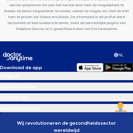
Dorp Medisch Centrum
eerste symptomen tot aan het herstel door hem de mogelijkheid te
bieden de beste zorgverlener te vinden, advies te vragen via chat en met
hem te praten via Videoconsultatie. De informatie in dit profiel werd
verzameld uit betrouwbare bronnen, zoals de persoonlijke pagina van
Delphine Garcez en is geverifieerd door het Doctoranytime
NL
Download de app
Regio's
Specialiteiten
Zoeken op
doctoranytime
Wij revolutioneren de gezondheidssector
wereldwijd