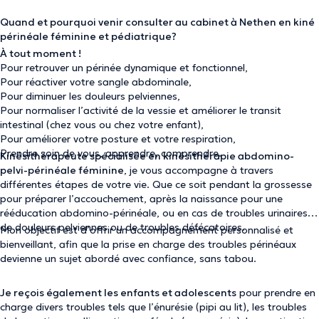
Quand et pourquoi venir consulter au cabinet à Nethen en kiné
périnéale féminine et pédiatrique?
À tout moment !
Pour retrouver un périnée dynamique et fonctionnel,
Pour réactiver votre sangle abdominale,
Pour diminuer les douleurs pelviennes,
Pour normaliser l’activité de la vessie et améliorer le transit
intestinal (chez vous ou chez votre enfant),
Pour améliorer votre posture et votre respiration,
Prendre soin de vous, apprendre, comprendre.
Kinésithérapeute spécialisée en kinésithérapie abdomino-
pelvi-périnéale féminine
, je vous accompagne à travers
différentes étapes de votre vie. Que ce soit pendant la grossesse
pour
préparer l’accouchement,
après la naissance pour une
rééducation abdomino-périnéale
, ou en cas de
troubles urinaires
,
de douleurs pelviennes ou de troubles défécatoires.
Mon objectif est d’offrir un accompagnement personnalisé et
bienveillant, afin que la prise en charge des troubles périnéaux
devienne un sujet abordé avec confiance, sans tabou.
Je reçois également les enfants et adolescents
pour prendre en
charge divers troubles tels que l
’énurésie (pipi au lit)
, les
troubles