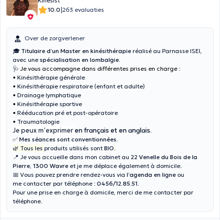
Kinesist
|
10.0
263 evaluaties
Over de zorgverlener
🎓
Titulaire d’un Master en kinésithérapie
réalisé au Parnasse ISEI,
avec une
spécialisation en lombalgie
.
🩺
Je vous accompagne dans différentes prises en charge
:
•
Kinésithérapie générale
•
Kinésithérapie respiratoire (enfant et adulte)
•
Drainage lymphatique
•
Kinésithérapie sportive
•
Rééducation pré et post-opératoire
•
Traumatologie
Je peux m’exprimer
en français et en anglais
.
✅
Mes séances sont conventionnées.
🌿 Tous les
produits utilisés sont
BIO
.
📍 Je vous accueille dans mon cabinet au
22 Venelle du Bois de la
Pierre, 1300 Wavre
et je me déplace également à domicile.
📅 Vous pouvez prendre rendez-vous via
l’agenda en ligne
ou
me contacter par téléphone :
0456/12.85.51
.
Pour une prise en charge à domicile, merci de me contacter par
téléphone.