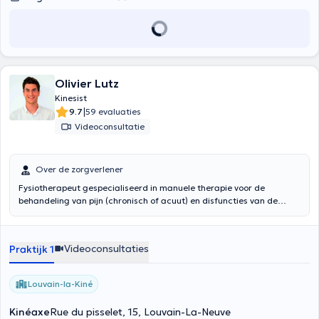
Olivier Lutz
Kinesist
|
9.7
59 evaluaties
Videoconsultatie
Over de zorgverlener
Fysiotherapeut gespecialiseerd in manuele therapie voor de
behandeling van pijn (chronisch of acuut) en disfuncties van de
spieren, gewrichten of het zenuwstelsel. Gespecialiseerd in
rehabilitatie en herscholing. Maar ook behandeling van de sporter
om hem te begeleiden, zodat hij zijn niveau van voor de blessure
Videoconsultaties
Praktijk 1
terugvindt.
Louvain-la-Kiné
Kinéaxe
Rue du pisselet, 15, Louvain-La-Neuve