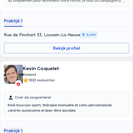
ou simplement pour entretenir votre forme, je vous accompagne à
chaque étape de votre parcours de soin, avec une approche
humaine et à l’écoute de vos besoins.
Praktijk 1
Rue de Pinchart 33, Louvain-La-Neuve
4,4 km
Bekijk profiel
Kevin Coquelet
Kinesist
|
10
3 evaluaties
Over de zorgverlener
Kiné musculo-sport, thérapie manuelle et soins personnalisés
centrés autonomie et bien-être durable.
Praktijk 1