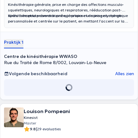
Kinésithérapie générale, prise en charge des affections musculo-
squelettiques, neurologiques et respiratoires, rééducation post-
opératoire et la prévention pré-opératoire et drainage lymphatique
Kinésithérapeute conventionnée, je propose une prise en charge
personnalisée et centrée sur le patient, en mettant l’accent sur la
relation thérapeutique et la communication. Mon approche vise à
évaluer chaque situation de manière globale afin de définir un
programme de soins adapté et efficace.
Praktijk 1
Centre de kinésithérapie WWASO
Rue du Traité de Rome 8/002, Louvain-La-Neuve
Volgende beschikbaarheid
Alles zien
Louison Pompeani
Kinesist
Master
|
9.8
29 evaluaties