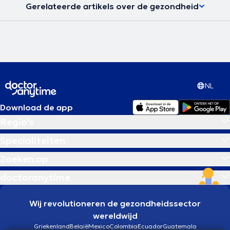
Gerelateerde artikels over de gezondheid
NL
Download de app
Regio's
Specialiteiten
Zoeken op
doctoranytime
Wij revolutioneren de gezondheidssector
wereldwijd
Griekenland
België
Mexico
Colombia
Ecuador
Guatemala