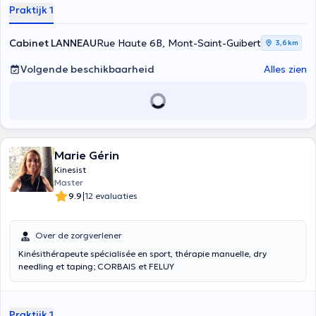
Praktijk 1
Cabinet LANNEAU
Rue Haute 6B, Mont-Saint-Guibert
3,6 km
Volgende beschikbaarheid
Alles zien
Marie Gérin
Kinesist
Master
|
9.9
12 evaluaties
Over de zorgverlener
Kinésithérapeute spécialisée en sport, thérapie manuelle, dry
needling et taping; CORBAIS et FELUY
Praktijk 1