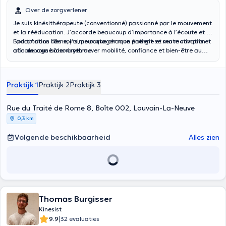
Over de zorgverlener
Je suis kinésithérapeute (conventionné) passionné par le mouvement
et la rééducation. J’accorde beaucoup d’importance à l’écoute et à
l’adaptation des soins, pour que chaque patient se sente compris et
Sportif dans l’âme, j’aime partager mon énergie et ma motivation
accompagné à son rythme.
afin de vous aider à retrouver mobilité, confiance et bien-être au
quotidien.
Praktijk 1
Praktijk 2
Praktijk 3
Rue du Traité de Rome 8, Boîte 002, Louvain-La-Neuve
0,3 km
Volgende beschikbaarheid
Alles zien
Thomas Burgisser
Kinesist
|
9.9
32 evaluaties