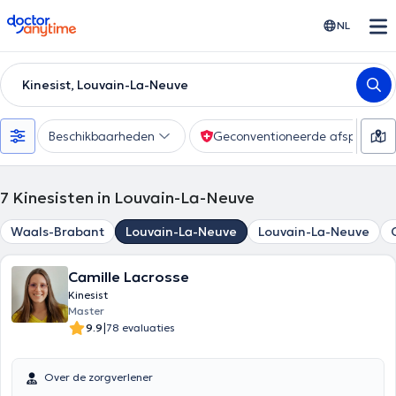
doctoranytime
NL
Kinesist, Louvain-La-Neuve
Beschikbaarheden
Geconventioneerde afspraak
7
Kinesisten in Louvain-La-Neuve
Waals-Brabant
Louvain-La-Neuve
Louvain-La-Neuve
Camille Lacrosse
Kinesist
Master
|
9.9
78 evaluaties
Over de zorgverlener