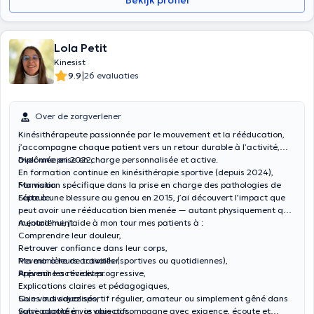
Bekijk profiel
Lola Petit
Kinesist
|
9.9
26 evaluaties
Over de zorgverlener
Kinésithérapeute passionnée par le mouvement et la rééducation,
j’accompagne chaque patient vers un retour durable à l’activité,
avec une prise en charge personnalisée et active.
Diplômée en 2022,
En formation continue en kinésithérapie sportive (depuis 2024),
Formation spécifique dans la prise en charge des pathologies de
Ma vision
l’épaule.
Suite à une blessure au genou en 2015, j’ai découvert l’impact que
peut avoir une rééducation bien menée — autant physiquement que
mentalement.
Aujourd’hui, j’aide à mon tour mes patients à :
Comprendre leur douleur,
Retrouver confiance dans leur corps,
Revenir à leurs activités (sportives ou quotidiennes),
Ma manière de travailler
Prévenir les récidives.
Approche active et progressive,
Explications claires et pédagogiques,
Soins individualisés,
Que vous soyez sportif régulier, amateur ou simplement gêné dans
Suivi adapté à vos objectifs,
votre quotidien, je vous accompagne avec exigence, écoute et