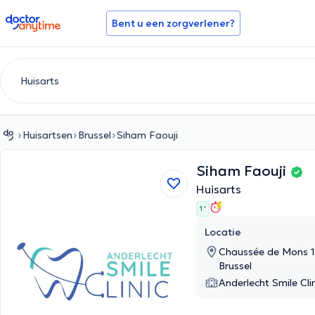
doctoranytime
Bent u een zorgverlener?
Huisartsen
Brussel
Siham Faouji
Siham Faouji
Huisarts
1 '
Locatie
Chaussée de Mons 10
Brussel
Anderlecht Smile Clin