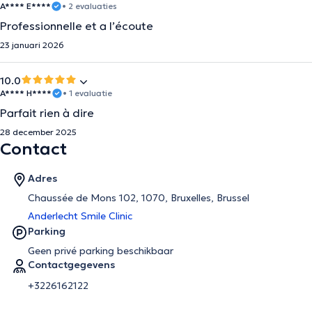
A**** E****
• 2 evaluaties
Professionnelle et a l’écoute
23 januari 2026
10.0
A**** H****
• 1 evaluatie
Parfait rien à dire
28 december 2025
Contact
Adres
Chaussée de Mons 102, 1070, Bruxelles, Brussel
Anderlecht Smile Clinic
Parking
Geen privé parking beschikbaar
Contactgegevens
+3226162122