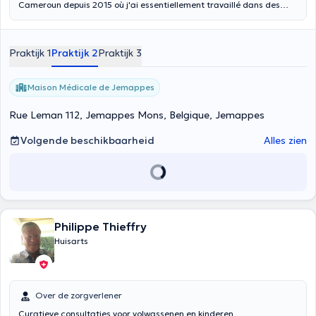
Cameroun depuis 2015 où j'ai essentiellement travaillé dans des
services d'urgence et avec des médecins de travail. Par ailleurs, je
suis médecin de santé publique diplômée de l'Université Libre de
Bruxelles depuis 2023. Je travaille avec les patients souffrant de
Praktijk 1
Praktijk 2
Praktijk 3
COVID long depuis 2022 et fais partie du réseau Long COVID
Belgium. J'exerce mon métier avec passion et détermination, en
axant ma pratique sur une médecine centrée sur la personne. Je
Maison Médicale de Jemappes
consulte également les enfants âgés de moins de 12 ans.
Rue Leman 112, Jemappes Mons, Belgique, Jemappes
Volgende beschikbaarheid
Alles zien
Philippe Thieffry
Huisarts
Over de zorgverlener
Curatieve consultaties voor volwassenen en kinderen