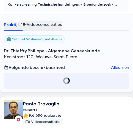
Kankerscreening Technische handelingen: - Bloedonderzoek -
Gynaecologische uitstrijk voor screening en diagnose - Kleine
operatie: - cysten, - verwijdering van naevus, - hechtingen -
behandeling van wratten - sclerose van spataderen ECG
Videoconsultaties
Praktijk 1
Vaccinaties Mentale handicap - aandachtstoornissen Aangrenzend
bureau voor fysiotherapie Ontspanningsruimte U kunt contact met
mij opnemen op +32 475775362.
Cabinet Woluwe-Saint-Pierre
Dr. Thieffry Philippe - Algemene Geneeskunde
Kerkstraat 120, Woluwe-Saint-Pierre
Volgende beschikbaarheid
Alles zien
Paolo Travaglini
Huisarts
|
9.6
650 evaluaties
Videoconsultatie