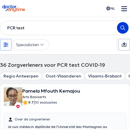
doctoranytime
NL
PCR test
Specialisten
36
Zorgverleners voor PCR test COVID-19
Regio Antwerpen
Oost-Vlaanderen
Vlaams-Brabant
Pamela Mfouth Kemajou
Arts Basisarts
|
9.7
10 evaluaties
Over de zorgverlener
Je suis médecin diplômée de l'Université des Montagnes au