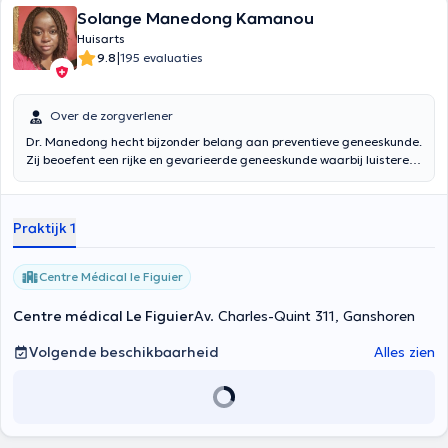
Solange Manedong Kamanou
Huisarts
|
9.8
195 evaluaties
Over de zorgverlener
Dr. Manedong hecht bijzonder belang aan preventieve geneeskunde.
Zij beoefent een rijke en gevarieerde geneeskunde waarbij luisteren
en empathie heel belangrijk zijn. Ze behandelt patiënten van alle
leeftijden.
Praktijk 1
Centre Médical le Figuier
Centre médical Le Figuier
Av. Charles-Quint 311, Ganshoren
Volgende beschikbaarheid
Alles zien