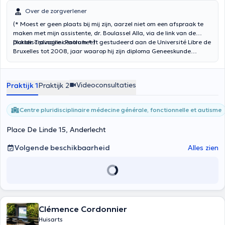
Over de zorgverlener
(* Moest er geen plaats bij mij zijn, aarzel niet om een afspraak te
maken met mijn assistente, dr. Boulassel Alla, via de link van de
pluridisciplinaire centrum * )
Dokter Travaglini Paolo heeft gestudeerd aan de Université Libre de
Bruxelles tot 2008, jaar waarop hij zijn diploma Geneeskunde
behaalde. Hij heeft zijn opleiding vervoledigd met een diploma
Huisartsgeneeskunde, behaald in 2011, waarvoor hij in Hoge Beuken
in Antwerpen, op de Geriatrie en de Eerste Hulp en in 't Medisch Huis
Videoconsultaties
Praktijk 1
Praktijk 2
Esseghem gewerkt heeft. Tijdens zijn professioneel parkoer heeft hij
zich gespecialiseerd in functionele geneeskun en nutritie. Teneinde
zijn kennis uit te breiden heeft hij meerdere onderzoeken verricht en
Centre pluridisciplinaire médecine générale, fonctionnelle et autisme
deelgenomen aan internationale conferenties. Hij kan u ontvangen
voor een consultatie in huisartsgeneeskunde maar ook voor
Place De Linde 15, Anderlecht
functionele oppuntstellingen om zo u een globale oplossing voor te
stellen.
Volgende beschikbaarheid
Alles zien
Clémence Cordonnier
Huisarts