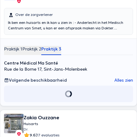
Over de zorgverlener
Ik ben een huisarts en ik kan u zien in : - Anderlecht in het Medisch
Centrum van Smet, u kan er een afspraak maken via Dokter
Anytime. - Laken in het Strooper Medisch Centrum, u kunt er een
afspraak maken op www.centremedicaldestrooper.be
Praktijk 1
Praktijk 2
Praktijk 3
Centre Médical Ma Santé
Rue de la Borne 17, Sint-Jans-Molenbeek
Volgende beschikbaarheid
Alles zien
Zakia Ouzzane
Huisarts
Dr.
|
9.6
17 evaluaties