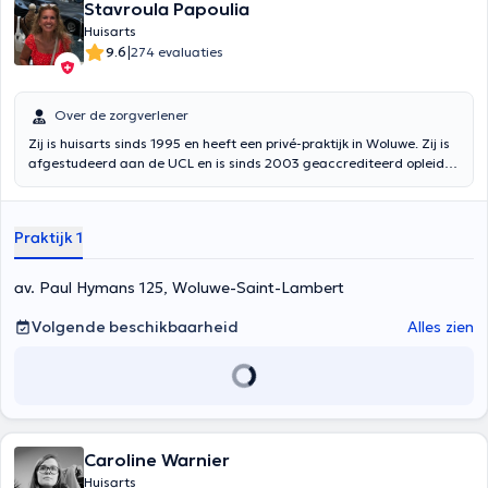
Stavroula Papoulia
Huisarts
|
9.6
274 evaluaties
Over de zorgverlener
Zij is huisarts sinds 1995 en heeft een privé-praktijk in Woluwe. Zij is
afgestudeerd aan de UCL en is sinds 2003 geaccrediteerd opleider.
Zij neemt actief deel aan de opleiding van toekomstige huisartsen.
Zij is ook gespecialiseerd in diëten, verjongingsgeneeskunde en is
erkend coördinerend arts voor verzorgingstehuizen. Ze kan je
Praktijk 1
ontvangen in het Frans, Engels of Grieks. Sommige afspraken
kunnen worden gemaakt via een verzoek per sms op de mobiele
telefoon.
av. Paul Hymans 125, Woluwe-Saint-Lambert
Volgende beschikbaarheid
Alles zien
Caroline Warnier
Huisarts