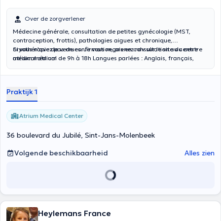
Over de zorgverlener
Médecine générale, consultation de petites gynécologie (MST,
contraception, frottis), pathologies aigues et chronique,
cryothérapie de verrues. Je vous reçois en consultation au centre
Si vous n'avez pas de confirmation, prenez rdv sur le site du centre
médical atrium de 9h à 18h Langues parlées : Anglais, français,
atrium médical
arabe
Praktijk 1
Atrium Medical Center
36 boulevard du Jubilé, Sint-Jans-Molenbeek
Volgende beschikbaarheid
Alles zien
Heylemans France