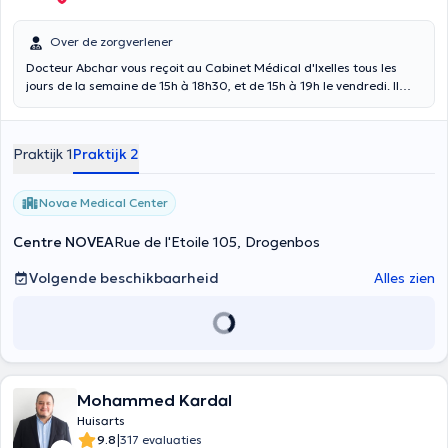
Over de zorgverlener
Docteur Abchar vous reçoit au Cabinet Médical d'Ixelles tous les
jours de la semaine de 15h à 18h30, et de 15h à 19h le vendredi. Il
vous reçoit également au NOVAE medical center de 9h30 à 14h du
lundi au vendredi.
Praktijk 1
Praktijk 2
Novae Medical Center
Centre NOVEA
Rue de l'Etoile 105, Drogenbos
Volgende beschikbaarheid
Alles zien
Mohammed Kardal
Huisarts
|
9.8
317 evaluaties