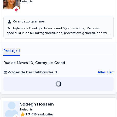
Huisarts
Over de zorgverlener
Dr. Heylemans Frankrijk Huisarts met 5 jaar ervaring. Ze is een
specialist in de huisartsgeneeskunde, preventieve geneeskunde van
baby's en jonge kinderen na een diploma in 2014 aan de Katholieke
Universiteit van Leuven. Dr. Heylemans brengt u naar het Medisch
Huis Biéreau of de particuliere praktijk Corroy-Le-Grand.
Praktijk 1
Conventionnée. Aanvullende opleiding in preventieve geneeskunde
van zuigelingen en peuters Inhoud vertaald door google translate
Rue de Mèves 10, Corroy-Le-Grand
Volgende beschikbaarheid
Alles zien
Sadegh Hossein
Huisarts
|
9.7
418 evaluaties