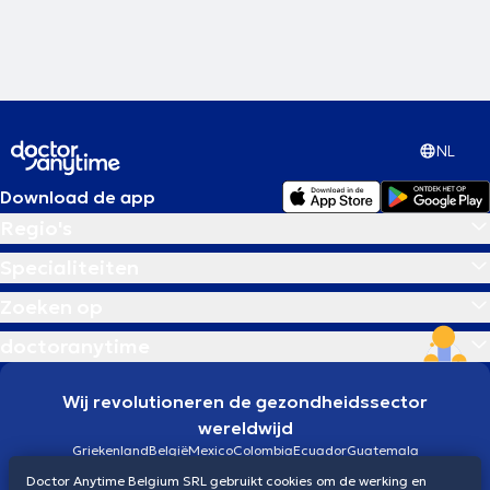
NL
Download de app
Regio's
Specialiteiten
Zoeken op
doctoranytime
Wij revolutioneren de gezondheidssector
wereldwijd
Griekenland
België
Mexico
Colombia
Ecuador
Guatemala
Brazilië
Doctor Anytime Belgium SRL gebruikt cookies om de werking en