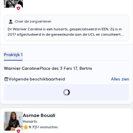
Over de zorgverlener
Dr Warnier Caroline is een huisarts, gespecialiseerd in EEN. Zij is in
2017 afgestudeerd in de geneeskunde aan de UCL en consulteert
op maandag, dinsdag, woensdag en vrijdag in haar privépraktijk
gevestigd in Bertrix, aan de Place des 3 Fers 17. Ze is een expert in
haar vak. Dit blijkt uit de vele positieve recensies die zij op het
Praktijk 1
platform heeft ontvangen. Aarzel niet om met haar een afspraak te
maken om advies te krijgen over contraceptie en SOA's, om een
vaccinatie te nemen, een medisch attest te laten afgeven of een
Warnier Caroline
Place des 3 Fers 17, Bertrix
elektrocardiogram te laten maken.
Volgende beschikbaarheid
Alles zien
Asmae Bouali
Huisarts
|
9.7
51 evaluaties