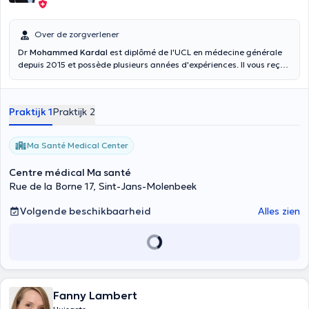
Over de zorgverlener
Dr
Mohammed Kardal
est diplômé de l'UCL en médecine générale
depuis 2015 et possède plusieurs années d'expériences. Il vous reçoit
en consultation au centre médical ma santé à Molenbeek ainsi
qu'au centre médical de Strooper à Laeken. N'hésitez pas à prendre
rendez vous dès maintenant.
Praktijk 1
Praktijk 2
Ma Santé Medical Center
Centre médical Ma santé
Rue de la Borne 17, Sint-Jans-Molenbeek
Volgende beschikbaarheid
Alles zien
Fanny Lambert