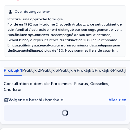
Over de zorgverlener
Inficare : une approche familiale
Fondé en 1992 par Madame Elisabeth Arabatzis, ce petit cabinet de
soin familial s’est rapidement distingué par son engagement envers
le bien-être des patients.
Son fils Charly Geurinckx, accompagné de son ami d’enfance,
Benoit Bibbo, a repris les rênes du cabinet en 2018 en le renommant
Inficare. Charly et Benoit ont ainsi fusionné leurs compétences pour
En cinq ans, Inficare a connu une croissance significative, passant
développer Inficare.
de 3 collaborateurs à plus de 150. Nous sommes fiers de couvrir
toute la Wallonie, y compris le Hainaut, le Brabant Wallon, Namur et
Liège. Nous intervenons aussi au sein de la région de Bruxelles.
Praktijk 1
Praktijk 2
Praktijk 3
Praktijk 4
Praktijk 5
Praktijk 6
Praktijk 
Consultation à domicile Farciennes, Fleurus, Gosselies,
Charleroi
Volgende beschikbaarheid
Alles zien