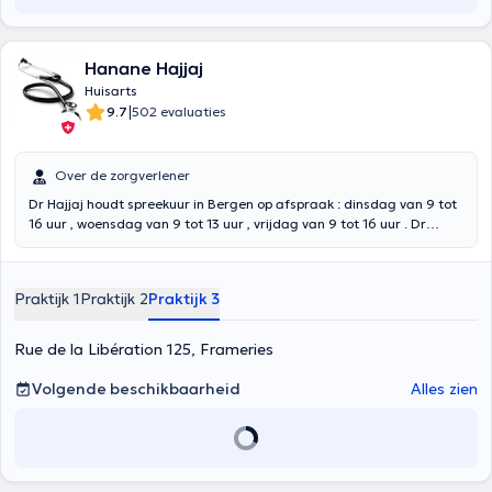
Hanane Hajjaj
Huisarts
|
9.7
502 evaluaties
Over de zorgverlener
Dr Hajjaj houdt spreekuur in Bergen op afspraak : dinsdag van 9 tot
16 uur , woensdag van 9 tot 13 uur , vrijdag van 9 tot 16 uur . Dr
Hajjaj houdt consultaties in Brussel op afspraak : maandag van 11u
tot 17u , donderdag van 10u tot 13u . DANK U VOOR HET
CONTROLEREN VAN DE PLAATS VAN RAADPLEGING VOORDAT U
Praktijk 1
Praktijk 2
Praktijk 3
EEN AFSPRAAK MAAKT. Dokter Hajjaj, afgestudeerd aan de
Université catholique de Louvain, behaalde in 2013 een aanvullende
master in de algemene geneeskunde. Zij ontvangt u in haar kabinet
Rue de la Libération 125, Frameries
voor een consultatie van algemene geneeskunde zonder
leeftijdsgrens, voor consultaties van kleine gynaecologie (uitstrijkje,
Volgende beschikbaarheid
Alles zien
anticonceptie, SOA,...) of beheer van chronische pathologieën.