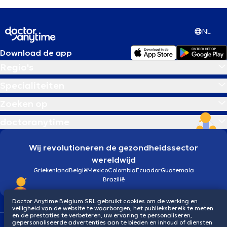
NL
Download de app
Regio's
Specialiteiten
Zoeken op
doctoranytime
Wij revolutioneren de gezondheidssector
wereldwijd
Griekenland
België
Mexico
Colombia
Ecuador
Guatemala
Brazilië
Doctor Anytime Belgium SRL gebruikt cookies om de werking en
veiligheid van de website te waarborgen, het publieksbereik te meten
en de prestaties te verbeteren, uw ervaring te personaliseren,
gepersonaliseerde advertenties aan te bieden en inhoud of diensten
Algemene voorwaarden
Cookies
Privacybeleid