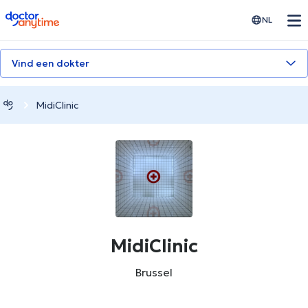
doctoranytime
NL
Vind een dokter
MidiClinic
MidiClinic
Brussel