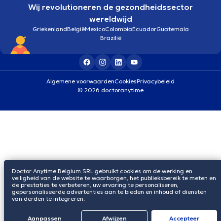
Wij revolutioneren de gezondheidssector
wereldwijd
Griekenland
België
Mexico
Colombia
Ecuador
Guatemala
Brazilië
Algemene voorwaarden
Cookies
Privacybeleid
© 2026 doctoranytime
Doctor Anytime Belgium SRL gebruikt cookies om de werking en
veiligheid van de website te waarborgen, het publieksbereik te meten en
de prestaties te verbeteren, uw ervaring te personaliseren,
gepersonaliseerde advertenties aan te bieden en inhoud of diensten
van derden te integreren.
Aanpassen
Afwijzen
Αccepteer