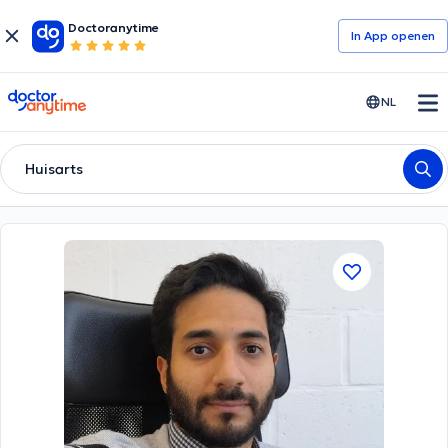
Doctoranytime
In App openen
doctoranytime
NL
Huisarts