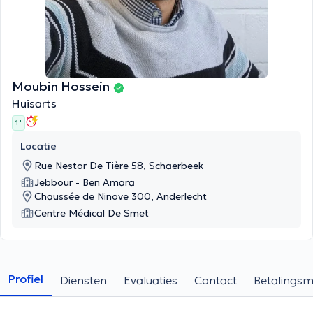
Moubin Hossein
Huisarts
1 '
Locatie
Rue Nestor De Tière 58, Schaerbeek
Jebbour - Ben Amara
Chaussée de Ninove 300, Anderlecht
Centre Médical De Smet
Profiel
Diensten
Evaluaties
Contact
Betalings