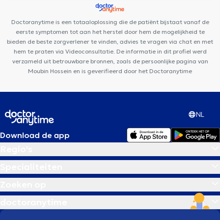
Pluri-Care Center
Chirec Centre Médical Europe-Lambermont
Dental Family Schaerbeek
Cabinet de la Paix
Doctoranytime is een totaaloplossing die de patiënt bijstaat vanaf de
eerste symptomen tot aan het herstel door hem de mogelijkheid te
bieden de beste zorgverlener te vinden, advies te vragen via chat en met
hem te praten via Videoconsultatie. De informatie in dit profiel werd
verzameld uit betrouwbare bronnen, zoals de persoonlijke pagina van
Moubin Hossein en is geverifieerd door het Doctoranytime
NL
Download de app
Regio's
Specialiteiten
Zoeken op
doctoranytime