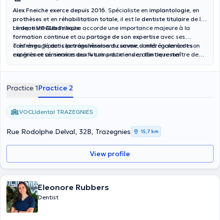
Alex Fneiche
exerce depuis 2016
. Spécialiste en
implantologie,
en
prothèses
et en
réhabilitation totale
, il est le
dentiste titulaire
de la
clinique
Le dentiste Alex Fneiche accorde une importance majeure à la
VOCLIbasilique
.
formation continue
et au
partage de son expertise
avec ses
confrères. Il participe régulièrement comme conférencier à des
Très engagé dans la
transmission du savoir
, il met également son
congrès et séminaires aux 4 coins du monde, afin de rester
expérience au service des futurs praticiens en tant que maître de
constamment à la
stage, contribuant ainsi activement à
pointe des dernières avancées
former les dentistes de
de son domaine.
demain.
Practice 1
Practice 2
VOCLIdental TRAZEGNIES
Rue Rodolphe Delval, 32B, Trazegnies
15,7 km
View profile
Eleonore Rubbers
Dentist