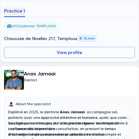
Practice 1
VOCLIdental TEMPLOUX
Chaussée de Nivelles 217, Temploux
15,4 km
View profile
Anas Jamaai
Dentist
About the specialist
Diplômé en 2025, le dentiste
Anas Jamaai
accompagne ses
patients avec une
approche attentive et humaine,
quels que soient
leur âge ou leurs besoins. Il s’attache à instaurer un climat de
Sa pratique se distingue par une
grande rigueur technique
alliée à
confiance dès la première consultation, en prenant le
une
communication claire.
temps
d’échanger et de comprendre les attentes de chacun.
Anas veille à
expliquer les soins proposés
de manière simple et