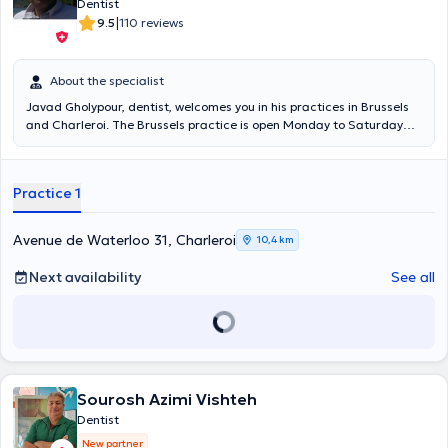
Dentist
|
9.5
110 reviews
About the specialist
Javad Gholypour, dentist, welcomes you in his practices in Brussels
and Charleroi. The Brussels practice is open Monday to Saturday
from 9 am to 5 pm and the practice in Charleroi is open from
Monday to Saturday from 10 am to 5 pm.
Practice 1
Avenue de Waterloo 31, Charleroi
10,4 km
Next availability
See all
Sourosh Azimi Vishteh
Dentist
New partner