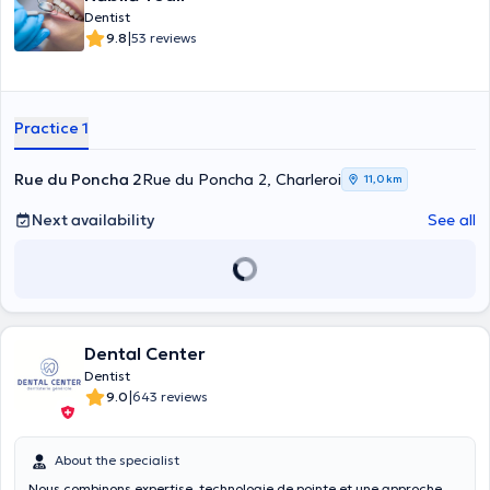
Dentist
|
9.8
53 reviews
Practice 1
Rue du Poncha 2
Rue du Poncha 2, Charleroi
11,0 km
Next availability
See all
Dental Center
Dentist
|
9.0
643 reviews
About the specialist
Nous combinons expertise, technologie de pointe et une approche