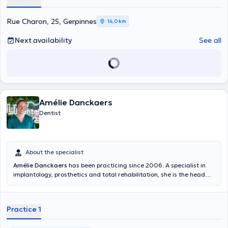
Rue Charon, 25, Gerpinnes
14,0 km
Next availability
See all
Amélie Danckaers
Dentist
About the specialist
Amélie Danckaers
has been practicing since 2006. A specialist in
implantology, prosthetics and total rehabilitation, she is the head
dentist at the VOCLIdental clinic in Jambes. Amélie Danckaers is
also a trainer in Guided Biofil Therapy (GBT), a dental hygiene
education technique of which she is one of the pioneers in Belgium.
Practice 1