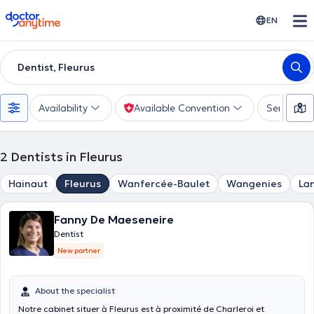
doctoranytime
EN
Dentist, Fleurus
Availability
Available Convention
Services
2
Dentists in Fleurus
Hainaut
Fleurus
Wanfercée-Baulet
Wangenies
La
Fanny De Maeseneire
Dentist
New partner
About the specialist
Notre cabinet situer à Fleurus est à proximité de Charleroi et