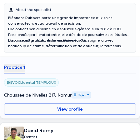
About the specialist
Eléonore Rubbers
porte une grande importance aux soins
conservateurs et au travail de précision.
Elle obtient son diplôme en
dentisterie générale en 2017 à l’UCL
.
Passionnée par
l’endodontie
,elle décide de poursuivre ses études
par un
Eléonore est
post-graduat en la matière à la KUL
endodontiste exculsive
et vous soignera avec
.
beaucoup de
calme, détermination et de douceur
, le tout sous
microscope chez
VOCLIdental
.
Practice 1
VOCLIdental TEMPLOUX
Chaussée de Nivelles 217, Namur
15,4 km
View profile
David Remy
Dentist