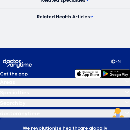
Related Health Articles
EN
Get the app
Areas
Specialties
Search by
doctoranytime
We revolutionize healthcare globally