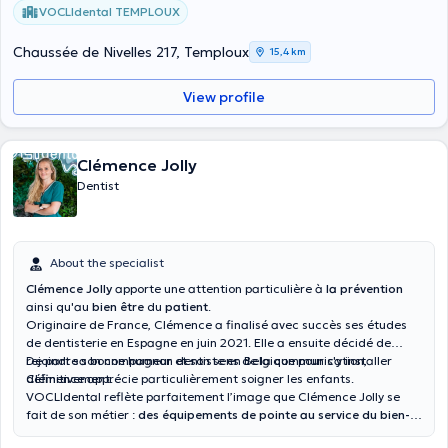
VOCLIdental TEMPLOUX
Chaussée de Nivelles 217, Temploux
15,4 km
View profile
Clémence Jolly
Dentist
About the specialist
Clémence Jolly
apporte une attention particulière à
la prévention
ainsi qu'au
bien être
du
patient
.
Originaire de France, Clémence a finalisé avec succès ses études
de dentisterie en Espagne en juin 2021. Elle a ensuite décidé de
rejoindre son compagnon dentiste en Belgique pour s'y installer
De part sa bonne humeur et son sens de la communication,
définitivement.
Clémence apprécie particulièrement soigner les enfants.
VOCLIdental reflète parfaitement l’image que Clémence Jolly se
fait de son métier :
des équipements de pointe au service du bien-
être des patients
.