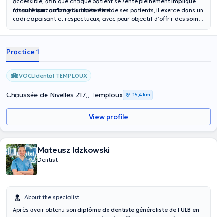
accessible, afin que chaque patient se sente pleinement
impliqué et
rassuré tout au long du traitement.
Attaché au confort et au bien-être de ses patients, il exerce dans un
cadre apaisant et respectueux, avec pour objectif d’offrir des
soins
fiables, personnalisés et réalisés avec sérieux.
Practice 1
VOCLIdental TEMPLOUX
Chaussée de Nivelles 217,, Temploux
15,4 km
View profile
Mateusz Idzkowski
Dentist
About the specialist
Après avoir obtenu son
diplôme de dentiste généraliste de l’ULB en