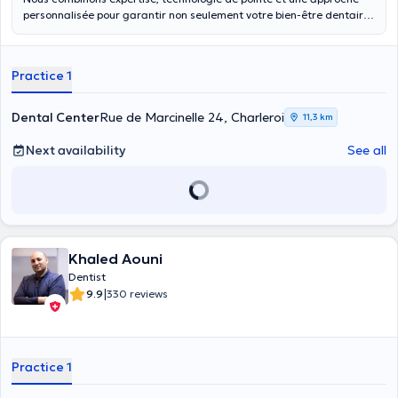
personnalisée pour garantir non seulement votre bien-être dentaire,
mais aussi votre satisfaction et confiance à chaque visite.
Practice 1
Dental Center
Rue de Marcinelle 24, Charleroi
11,3 km
Next availability
See all
Khaled Aouni
Dentist
|
9.9
330 reviews
Practice 1