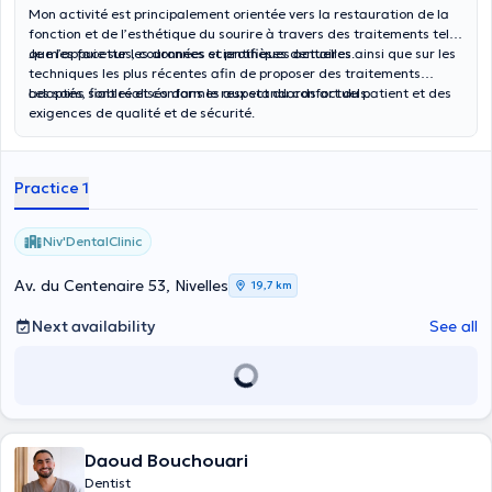
Mon activité est principalement orientée vers la restauration de la
fonction et de l’esthétique du sourire à travers des traitements tels
que les facettes, couronnes et prothèses dentaires.
Je m’appuie sur les données scientifiques actuelles ainsi que sur les
techniques les plus récentes afin de proposer des traitements
adaptés, fiables et conformes aux standards actuels.
Les soins sont réalisés dans le respect du confort du patient et des
exigences de qualité et de sécurité.
Practice 1
Niv'DentalClinic
Av. du Centenaire 53, Nivelles
19,7 km
Next availability
See all
Daoud Bouchouari
Dentist