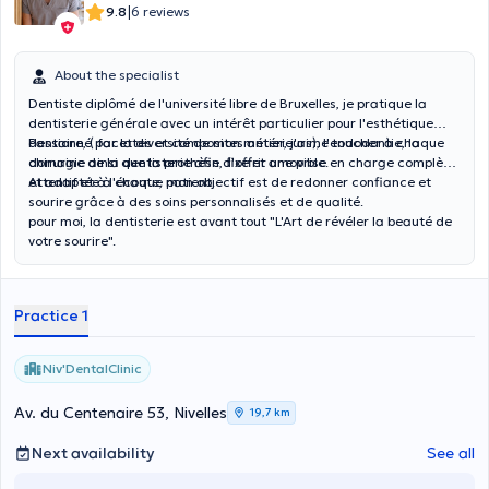
|
9.8
6 reviews
About the specialist
Dentiste diplômé de l'université libre de Bruxelles, je pratique la
dentisterie générale avec un intérêt particulier pour l'esthétique
dentaire, ( facettes et composites antérieurs), l'endodontie, la
Passionné par la diversité de mon métier, j'aime toucher à chaque
chirurgie ainsi que la prothèse, fixe et amovible.
domaine de la dentisterie afin d'offrir une prise en charge complète
et adaptée à chaque patient.
Attentif et à l'écoute, mon objectif est de redonner confiance et
sourire grâce à des soins personnalisés et de qualité.
pour moi, la dentisterie est avant tout "L'Art de révéler la beauté de
votre sourire".
Practice 1
Niv'DentalClinic
Av. du Centenaire 53, Nivelles
19,7 km
Next availability
See all