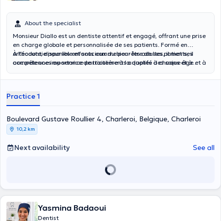
About the specialist
Monsieur Diallo est un dentiste attentif et engagé, offrant une prise
en charge globale et personnalisée de ses patients. Formé en
orthodontie pour les enfants comme pour les adultes, il met ses
À l’écoute, disponible et soucieux du bien-être de ses patients, il
compétences au service de traitements adaptés à chaque âge et à
accorde une importance particulière à la qualité des soins et à
chaque besoin.
l’accompagnement tout au long du traitement. Son objectif est de
garantir une prise en charge efficace, confortable et durable, dans
un climat de confiance.
Practice 1
Boulevard Gustave Roullier 4, Charleroi, Belgique, Charleroi
10,2 km
Next availability
See all
Yasmina Badaoui
Dentist