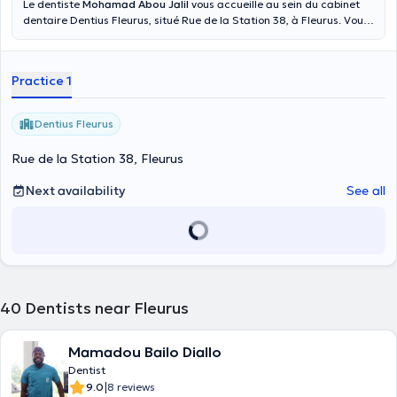
Le dentiste
Mohamad Abou Jalil
vous accueille au sein du cabinet
dentaire Dentius Fleurus, situé Rue de la Station 38, à Fleurus. Vous
pouvez prendre rendez-vous en ligne tous les lundis de de 09h30 à
12h00. Monsieur Abou Jalil reçoit les adultes et les enfants en
consultation, et est spécialisé en dentisterie générale, urgences
Practice 1
dentaires et prothèses (amovibles et fixes).
Dentius Fleurus
Rue de la Station 38, Fleurus
Next availability
See all
40
Dentists near Fleurus
Mamadou Bailo Diallo
Dentist
|
9.0
8 reviews