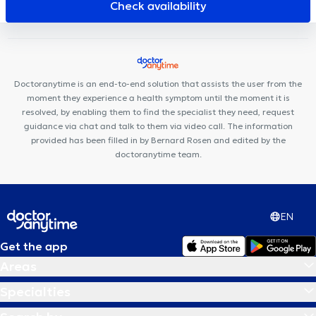
CENTRE MÉDICAL - Globe
CENTRE DENTAIRE UCCLE
Check availability
Pediatrics Uccle
Maison médicale la Renaissance
Espace
Pluridys
Cabinet Médical MEDIHERINCKX
Dieweg Medical &
Paramedical Center
Lazeo Uccle
Centre PsyCol Enfant et
Famille
Cabinet Messidor
CEDAD Medical Center
Topaz
Doctoranytime is an end-to-end solution that assists the user from the
Dental Clinic
moment they experience a health symptom until the moment it is
resolved, by enabling them to find the specialist they need, request
guidance via chat and talk to them via video call. The information
provided has been filled in by Bernard Rosen and edited by the
doctoranytime team.
EN
Get the app
Areas
Specialties