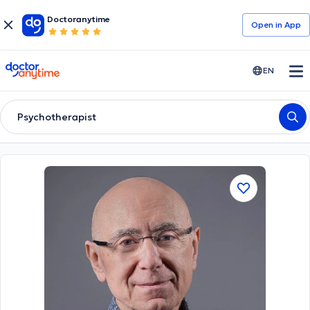
Doctoranytime
Open in Αpp
doctoranytime
EN
Psychotherapist