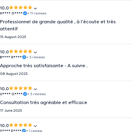
10.0
H**** O****
• 11 reviews
Professionnel de grande qualité , à l’écoute et très
attentif
15 August 2025
10.0
B**** R****
• 3 reviews
Approche très satisfaisante - A suivre .
08 August 2025
10.0
U**** O****
• 3 reviews
Consultation très agréable et efficace
17 June 2025
10.0
Y**** E****
• 1 review