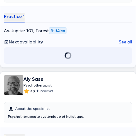
cursus s’est poursuivi à Louvain-La-Neuve afin d’obtenir un Master
en sciences de la Famille et de la Sexualité. Travailler avec
efficacité nécessite de se perfectionner en permanence en
Practice 1
participant à de nombreux séminaires et en se plongeant dans des
lectures. Ma mission en thérapie est de garantir un
accompagnement et un soutien aux patients et aux familles, un suivi
Av. Jupiter 101, Forest
8,2 km
consciencieux et sérieux sans jugement, mais aussi de sensibiliser le
patient à la réflexion pour qu’il puisse prendre conscience de ses
Next availability
See all
actes et de son mode de vie afin d’arriver aux objectifs souhaités.
Aly Sassi
Psychotherapist
|
9.9
11 reviews
About the specialist
Psychothérapeute systémique et holistique.