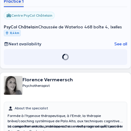
Practice 1
Centre PsyCol Châtelain
PsyCol Châtelain
Chaussée de Waterloo 468 boîte 4, Ixelles
8,4 km
Next availability
See all
Florence Vermeersch
Psychotherapist
About the specialist
Formée à l’hypnose thérapeutique, à l'Emdr, la thérapie
brève/coaching systémique de Palo Alto, aux techniques cognitives
et comportementales, mon approche se veut pragmatique, centrée
La compréhension du problème est essentielle mais ne suffit pas à le