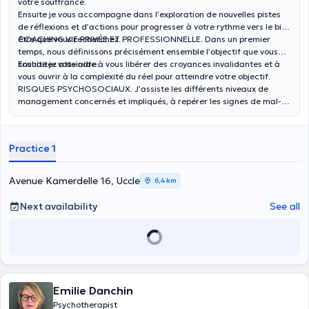
votre souffrance.
Ensuite je vous accompagne dans l’exploration de nouvelles pistes
de réflexions et d’actions pour progresser à votre rythme vers le bien
être que vous recherchez.
COACHING VIE PRIVÉE ET PROFESSIONNELLE. Dans un premier
temps, nous définissons précisément ensemble l’objectif que vous
souhaitez atteindre.
Ensuite je vous aide à vous libérer des croyances invalidantes et à
vous ouvrir à la complexité du réel pour atteindre votre objectif.
RISQUES PSYCHOSOCIAUX. J’assiste les différents niveaux de
management concernés et impliqués, à repérer les signes de mal-
être au travail et à les gérer le cas échéant.
Practice 1
Avenue Kamerdelle 16, Uccle
6,4 km
Next availability
See all
Emilie Danchin
Psychotherapist