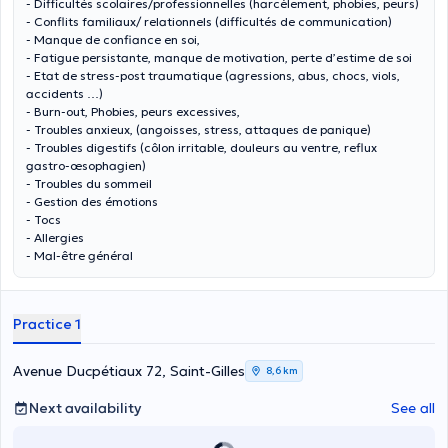
- Difficultés scolaires/professionnelles (harcèlement, phobies, peurs)
- Conflits familiaux/ relationnels (difficultés de communication)
- Manque de confiance en soi,
- Fatigue persistante, manque de motivation, perte d’estime de soi
- Etat de stress-post traumatique (agressions, abus, chocs, viols,
accidents …)
- Burn-out, Phobies, peurs excessives,
- Troubles anxieux, (angoisses, stress, attaques de panique)
- Troubles digestifs (côlon irritable, douleurs au ventre, reflux
gastro-œsophagien)
- Troubles du sommeil
- Gestion des émotions
- Tocs
- Allergies
- Mal-être général
Practice 1
Avenue Ducpétiaux 72, Saint-Gilles
8,6 km
Next availability
See all