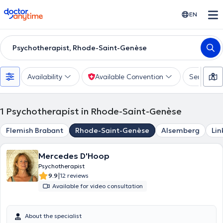
doctoranytime
EN
Psychotherapist, Rhode-Saint-Genèse
Availability
Available Convention
Services
1
Psychotherapist in Rhode-Saint-Genèse
Flemish Brabant
Rhode-Saint-Genèse
Alsemberg
Li
Mercedes D'Hoop
Psychotherapist
|
9.9
12 reviews
Available for video consultation
About the specialist