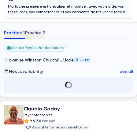
Ma tâche première est d’évaluer et mobiliser, avec votre aide, vos
ressources, vos compétences et vos capacités de résilience face à
ce que vous traversez. Tel est la croyance qui m’anime. Fort de mon
expérience et de mes formations, je vous offre un espace,
bienveillant et sécurisé, à une approche qui ouvre à un choix
Practice 1
Practice 2
important de stratégies thérapeutiques et d’outils pratiques
destinés à favoriser votre créativité.
Centre PsyCol Vanderkindere
11 avenue Winston Churchill , Uccle
7,5 km
Next availability
See all
Claudio Godoy
Psychotherapist
|
9.9
38 reviews
Available for video consultation