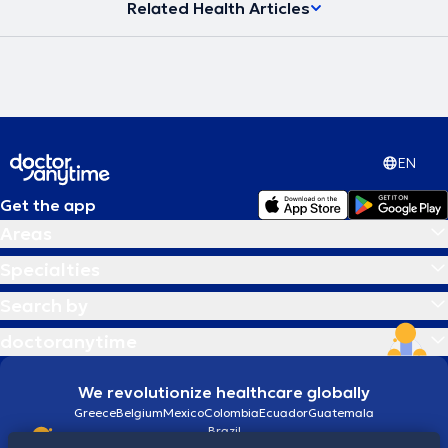
Related Health Articles
EN
Get the app
Areas
Specialties
Search by
doctoranytime
We revolutionize healthcare globally
Greece
Belgium
Mexico
Colombia
Ecuador
Guatemala
Brazil