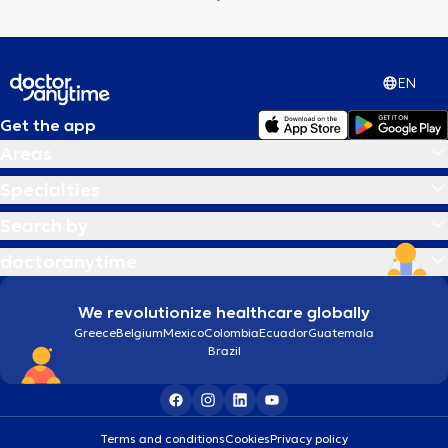
EN
Get the app
Areas
Specialties
Search by
doctoranytime
We revolutionize healthcare globally
Greece
Belgium
Mexico
Colombia
Ecuador
Guatemala
Brazil
Terms and conditions
Cookies
Privacy policy