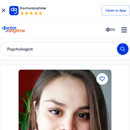
Doctoranytime
Open in Αpp
doctoranytime
EN
Psychologist