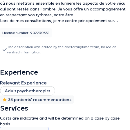
où nous mettrons ensemble en lumière les aspects de votre vécu
qui sont restés dans l’ombre. Je vous offre un accompagnement
en respectant vos rythmes, votre être.
Lors de mes consultations, je me centre principalement sur
l’entretien clinique dont le lien de confiance est le facteur clé. Je
peux également utiliser des techniques de méditation, thérapies
License number: 902230351
énergétiques et la pleine conscience.
Tout être humain est unique, dès lors chaque accompagnement
The description was edited by the doctoranytime team, based on
est adapté à votre histoire, à votre être.
verified information.
Mes prises en charge sont variées :
• Sentiment d’être inadapté dans ce monde
• Gestion des émotions
Experience
• Difficultés relationnelles et affectives (difficultés conjugales,
professionnelles, familiales, burn-out, séparation, licenciement,
Relevant Experience
etc.)
• Deuil
Adult psychotherapist
• Manque de confiance en soi, d’estime de soi, d’affirmation de
35 patients' recommendations
soi
Services
• Problématique de harcèlement physique et/ou psychologique
• Accompagnement au changement de vie
Costs are indicative and will be determined on a case by case
• Recherche d’un épanouissement personnel, etc.
basis