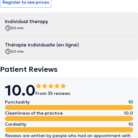
Au plaisir de vous rencontrer.
Register to see prices
Individual therapy
60 min
Thérapie individuelle (en ligne)
60 min
Patient Reviews
10.0
From 35 reviews
Punctuality
10
Cleanliness of the practice
10.0
Cordiality
10
Reviews are written by people who had an appointment with