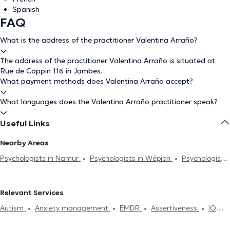
Spanish
FAQ
What is the address of the practitioner Valentina Arraño?
The address of the practitioner Valentina Arraño is situated at
Rue de Coppin 116 in Jambes.
What payment methods does Valentina Arraño accept?
What languages does the Valentina Arraño practitioner speak?
Useful Links
Nearby Areas
Psychologists in Namur
Psychologists in Wépion
Psychologists
in Erpent
Psychologists in Saint-Servais
Psychologists in
Wierde
Psychologists in Floreffe
Psychologists in La Bruyère
Relevant Services
Psychologists in Eghezée
Psychologists in Yvoir
Psychologists
Autism
Anxiety management
EMDR
Assertiveness
IQ
in Courrière
Psychologists in Jemeppe-Sur-Sambre
Test
Burnout treatment
Dependence and addiction
Self-
Psychologists in Fernelmont
Psychologists in Gembloux