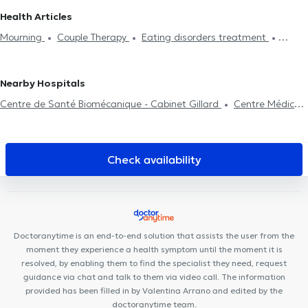
confidence
Mourning
Therapeutic hypnosis
Couple Therapy
Psychologists in Andenne
Psychologists in Auvelais
Health Articles
Psychoanalysis
Family therapy
Psychotherapy
Stress
Psychologists in Hamois
Psychologists in Natoye
Psychologists
Mourning
Couple Therapy
Eating disorders treatment
management
Eating disorders treatment
Anger
in Tamines
Depression treatment
Anxiety management
Stress
Management
Systemic therapy
Fears treatment
Sleeping
management
EMDR
Psychotherapy
troubles treatment
Nearby Hospitals
Centre de Santé Biomécanique - Cabinet Gillard
Centre Médical
Namur Santé
Centre dentaire Opal
Cabinet Dr Chantal
Dangoisse
VOCLIdental Clinic
Anima Corpus
Kiné Sport
Namur
MedicEnergy
L'Arche de Noé, maison de naissance
Check availability
Equip'santé
DR Linsmaux
Maison de Santé Orion
Institut du
poids de Namur
Centre Médical et Paramédical Wépion
Centre de Santé Be Happy
VOCLIdental TEMPLOUX
Centre
PsyOs
Kiné Spé Gembloux
Des Racines à la Vie
Cabinet
Doctoranytime is an end-to-end solution that assists the user from the
d'ostéopathie Gembloux Fabian Laval
moment they experience a health symptom until the moment it is
resolved, by enabling them to find the specialist they need, request
guidance via chat and talk to them via video call. The information
provided has been filled in by Valentina Arrano and edited by the
doctoranytime team.