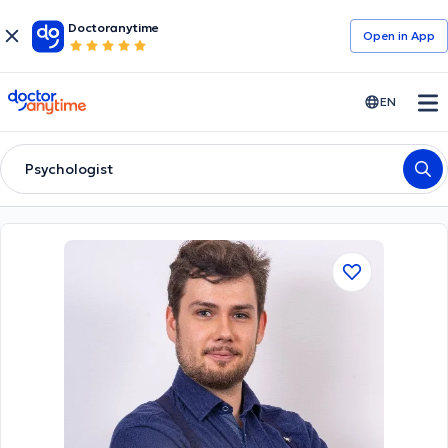
Doctoranytime
Open in Αpp
doctoranytime
EN
Psychologist