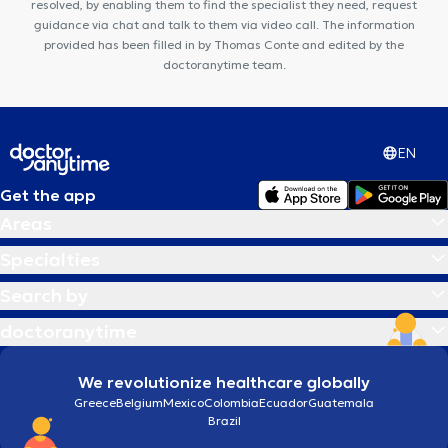
resolved, by enabling them to find the specialist they need, request
guidance via chat and talk to them via video call. The information
provided has been filled in by Thomas Conte and edited by the
doctoranytime team.
EN
Get the app
Areas
Specialties
Search by
doctoranytime
We revolutionize healthcare globally
Greece
Belgium
Mexico
Colombia
Ecuador
Guatemala
Brazil