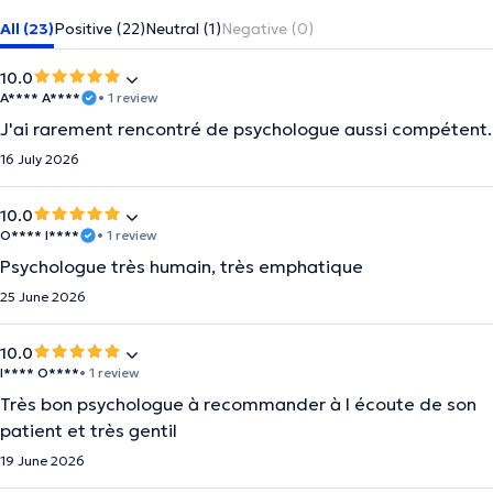
All (23)
Positive (22)
Neutral (1)
Negative (0)
10.0
A**** A****
• 1 review
J'ai rarement rencontré de psychologue aussi compétent.
16 July 2026
10.0
O**** I****
• 1 review
Psychologue très humain, très emphatique
25 June 2026
10.0
I**** O****
• 1 review
Très bon psychologue à recommander à l écoute de son
patient et très gentil
19 June 2026