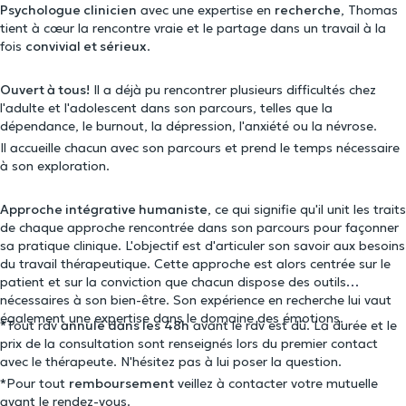
Psychologue clinicien
avec une expertise en
recherche
, Thomas
tient à cœur la rencontre vraie et le partage dans un travail à la
fois
convivial et sérieux
.
Ouvert à tous!
Il a déjà pu rencontrer plusieurs difficultés chez
l'adulte et l'adolescent dans son parcours, telles que la
dépendance, le burnout, la dépression, l'anxiété ou la névrose.
Il accueille chacun avec son parcours et prend le temps nécessaire
à son exploration.
Approche intégrative humaniste
, ce qui signifie qu'il unit les traits
de chaque approche rencontrée dans son parcours pour façonner
sa pratique clinique. L'objectif est d'articuler son savoir aux besoins
du travail thérapeutique. Cette approche est alors centrée sur le
patient et sur la conviction que chacun dispose des outils
nécessaires à son bien-être. Son expérience en recherche lui vaut
également une expertise dans le domaine des émotions.
*Tout rdv
annulé dans les
48h
avant le rdv est dû. La durée et le
prix de la consultation sont renseignés lors du premier contact
avec le thérapeute. N'hésitez pas à lui poser la question.
*Pour tout
remboursement
veillez à contacter votre mutuelle
avant le rendez-vous.