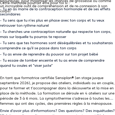
rigoureuse), pour maximiser les chances de grossesse ou comme
Cette méthode pourrait être pour toi si :
un incroyable outil de compréhension et de re-connexion à son
- Tu en as marre de la contraception hormonale et de ses effets
corps!
secondaires
- Tu sens que tu n'es plus en phase avec ton corps et tu veux
retrouver ton rythme naturel
- Tu cherches une contraception naturelle qui respecte ton corps,
mais sur laquelle tu pourras te reposer
- Tu sens que tes hormones sont déséquilibrées et tu souhaiterais
comprendre ce qu'il se passe dans ton corps
- Tu as envie de reprendre du pouvoir sur ton projet bébé
- Tu essaie de tomber enceinte et tu as envie de comprendre
quand tu ovules et "viser juste"
En tant que formatrice certifiée Sensiplan
®
(en stage jusque
septembre 2026), je propose des ateliers, individuels ou en couple,
pour te former et t'accompagner dans la découverte et la mise en
place de la méthode. La formation se déroule en 4 ateliers sur une
période de 3 à 6 mois. La symptothermie s'adresse à toutes les
femmes qui ont des cycles, des premières règles à la ménopause.
Envie d'avoir plus d'informations? Des questions? Des inquiétudes?