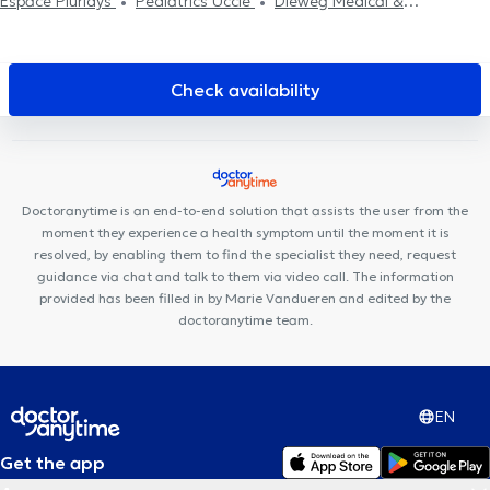
Espace Pluridys
Pediatrics Uccle
Dieweg Medical &
Paramedical Center
Médi Uccle
Maison Médicale Les Peupliers
Centre de diététique NaturHouse Uccle
Cabinet Carsoel
Centre Médical Brugmann
CENTRE MÉDICAL - Globe
Key to
Check availability
Perform
Kio Medical Center Uccle
Centre médical La
Sauvagère
CENTRE DENTAIRE UCCLE
K-Therapy
Lazeo
Uccle
Topaz Dental Clinic
César De Paepe Medical Center
Uccle
Centre de Médecine et d'Etudes
Maison médicale la
Doctoranytime is an end-to-end solution that assists the user from the
Renaissance
Allard Centre Médical Uccle
moment they experience a health symptom until the moment it is
resolved, by enabling them to find the specialist they need, request
guidance via chat and talk to them via video call. The information
provided has been filled in by Marie Vandueren and edited by the
doctoranytime team.
EN
Get the app