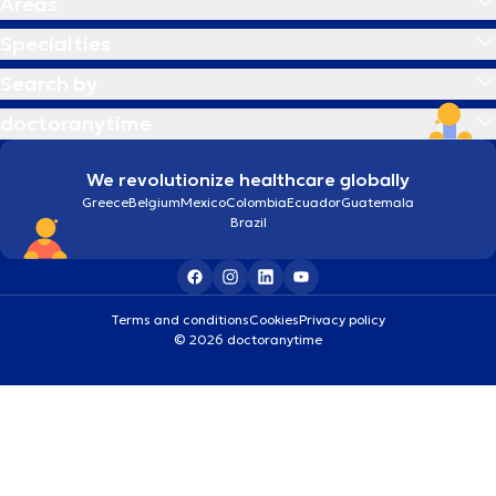
Areas
Specialties
Search by
doctoranytime
We revolutionize healthcare globally
Greece
Belgium
Mexico
Colombia
Ecuador
Guatemala
Brazil
Terms and conditions
Cookies
Privacy policy
© 2026 doctoranytime