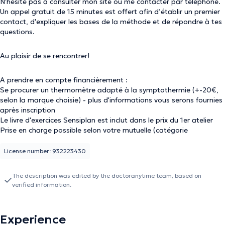
N'hésite pas à consulter mon site ou me contacter par téléphone.
Un appel gratuit de 15 minutes est offert afin d’établir un premier
contact, d'expliquer les bases de la méthode et de répondre à tes
questions.
Au plaisir de se rencontrer!
A prendre en compte financièrement :
Se procurer un thermomètre adapté à la symptothermie (+-20€,
selon la marque choisie) - plus d'informations vous serons fournies
après inscription
Le livre d'exercices Sensiplan est inclut dans le prix du 1er atelier
Prise en charge possible selon votre mutuelle (catégorie
psychologie: entre 10€ et 20€/atelier). Prise en charge spécifique
de la mutualité chrétienne qui inclut désormais la formation
License number: 932223430
Sensiplan dans sa catégorie "contraception" (75€/an/pers).
The description was edited by the doctoranytime team, based on
verified information.
Experience