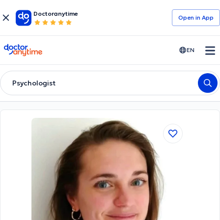
Doctoranytime
Open in Αpp
doctoranytime
EN
Psychologist