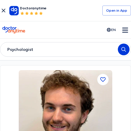
Doctoranytime
Open in Αpp
doctoranytime
EN
Psychologist