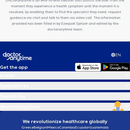
Doctoranytime is an end-to-end solution that assists the user from the
paramédical périnatal & pédiatrique
moment they experience a health symptom until the moment it is
resolved, by enabling them to find the specialist they need, request
guidance via chat and talk to them via video call. The information
provided has been filled in by Ezequiel Spitzer and edited by the
doctoranytime team.
EN
Get the app
Areas
Specialties
Search by
doctoranytime
We revolutionize healthcare globally
Greece
Belgium
Mexico
Colombia
Ecuador
Guatemala