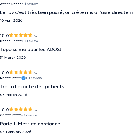
A**** E****
• 1 review
Le rdv c'est très bien passé, on a été mis a l'aise directeme
16 April 2026
10.0
H**** E****
• 1 review
Toppissime pour les ADOS!
31 March 2026
10.0
N**** I****
• 1 review
Très à l'écoute des patients
03 March 2026
10.0
G**** I****
• 1 review
Parfait. Mets en confiance
04 February 2026