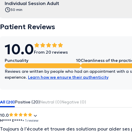
Individual Session Adult
50 min
Patient Reviews
10.0
From 20 reviews
Punctuality
10
Cleanliness of the practi
Reviews are written by people who had an appointment with a sp
experience.
Learn how we ensure their authenticity
All (20)
Positive (20)
Neutral (0)
Negative (0)
10.0
M**** E****
• 1 review
Toujours à l’écoute et trouve des solutions pour aider ses 