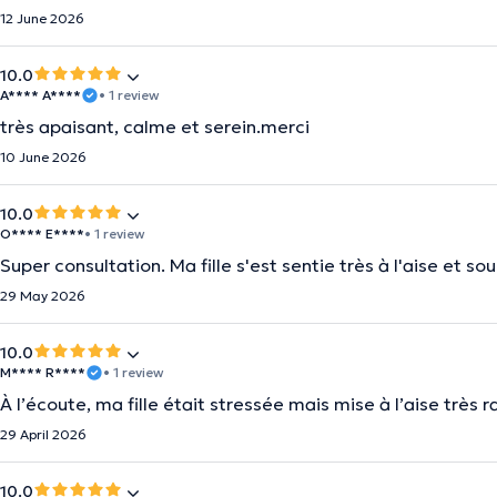
12 June 2026
10.0
A**** A****
• 1 review
très apaisant, calme et serein.merci
10 June 2026
10.0
O**** E****
• 1 review
Super consultation. Ma fille s'est sentie très à l'aise et so
29 May 2026
10.0
M**** R****
• 1 review
À l’écoute, ma fille était stressée mais mise à l’aise très
29 April 2026
10.0