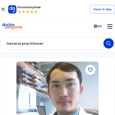
Doctoranytime
Open in Αpp
doctoranytime
EN
General practitioner