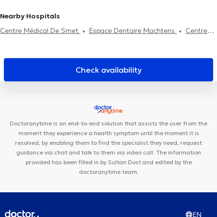
Medical Hypnosis
Hyaluronic Acid
Mesotherapy session
Nearby Hospitals
Psychotherapy
Centre Médical De Smet
Espace Dentaire Machtens
Centre
médical Machtens
Systema Ortho
Cabinet dentaire des
Tamaris
Centre médico-dentaire Ambre
Dental Family
Anderlecht
Anderlecht Smile Clinic
Centre Paramédical BMD
Check availability
Molencare
Paro Karreveld
Centre Dental Family
Centre
Médical Les Jasmins
Centre Clémensoins
Centre Médical de
Sud
Centre médical Brunfaut
César De Paepe Medical Center
Molenbeek
Maison médicale Essal
JUMANJI DENTAL
Centre
Doctoranytime is an end-to-end solution that assists the user from the
médical General Family
moment they experience a health symptom until the moment it is
resolved, by enabling them to find the specialist they need, request
guidance via chat and talk to them via video call. The information
provided has been filled in by Sultan Dost and edited by the
doctoranytime team.
EN