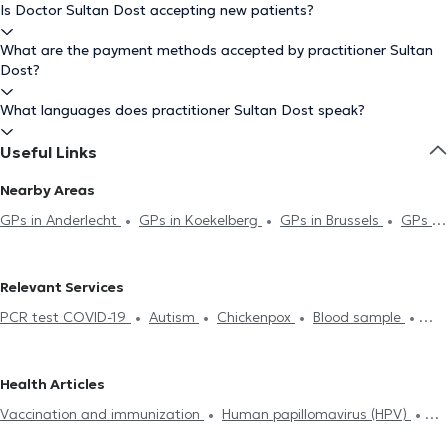
Is Doctor Sultan Dost accepting new patients?
What are the payment methods accepted by practitioner Sultan
Dost?
What languages does practitioner Sultan Dost speak?
Useful Links
Nearby Areas
GPs in Anderlecht
GPs in Koekelberg
GPs in Brussels
GPs in
Schaerbeek
GPs in Berchem-Sainte-Agathe
GPs in Jette
GPs in Saint-Gilles
GPs in Forest
GPs in Watermael-Boitsfort
Relevant Services
GPs in Ganshoren
GPs in Antwerp
GPs in Ixelles
GPs in
PCR test COVID-19
Autism
Chickenpox
Blood sample
Dilbeek
GPs in Saint-Josse-Ten-Noode
GPs in Laeken
GPs in
Hyaluronic Acid
Acupuncture session
ECG (Electrocardiogram)
Evere
GPs in Uccle
GPs in Etterbeek
GPs in Kraainem
Hijama
Contraception & STD
Life insurance examination
GPs in Woluwe-Saint-Lambert
Health Articles
Glucose monitoring
Allergies treatment
Mesotherapy session
Vaccination and immunization
Human papillomavirus (HPV)
Food intolerance test
Neonatology
Medical certificate
Tobacology
Allergies treatment
Diabetes treatment
Diabetes treatment
Home visit
ADHD
Treatment renewal