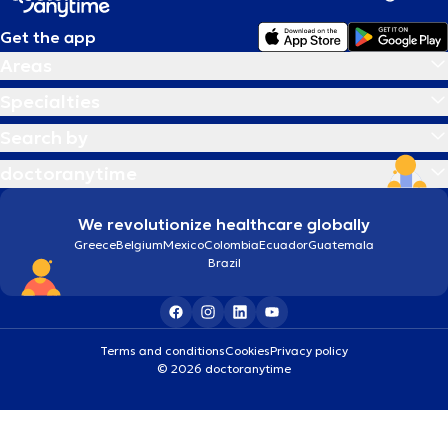
Get the app
Areas
Specialties
Search by
doctoranytime
We revolutionize healthcare globally
Greece
Belgium
Mexico
Colombia
Ecuador
Guatemala
Brazil
Terms and conditions
Cookies
Privacy policy
© 2026 doctoranytime