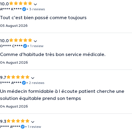
10.0
A**** K****
• 3 reviews
Tout c'est bien passé comme toujours
05 August 2026
10.0
O**** C****
• 1 review
Comme d’habitude très bon service médicale.
04 August 2026
9.7
Y**** A****
• 2 reviews
Un médecin formidable à l écoute patient cherche une
solution équitable prend son temps
04 August 2026
9.3
I**** A****
• 1 review