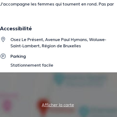
J'accompagne les femmes qui tournent en rond. Pas par
manque de volonté. Parce que personne n'a encore
regardé ce qui se passe vraiment en dessous.
Mon approche est douce. Et concrète. On ne parle pas de
Accessibilité
régimes. On parle de toi.
Osez Le Présent, Avenue Paul Hymans, Woluwe-
4 mois. Un espace sans jugement. Une transformation qui
Saint-Lambert, Région de Bruxelles
reste.
Parking
Stationnement facile
La description a été éditée par l'équipe de Doctoranytime et se base sur des
informations vérifiées.
Afficher la carte