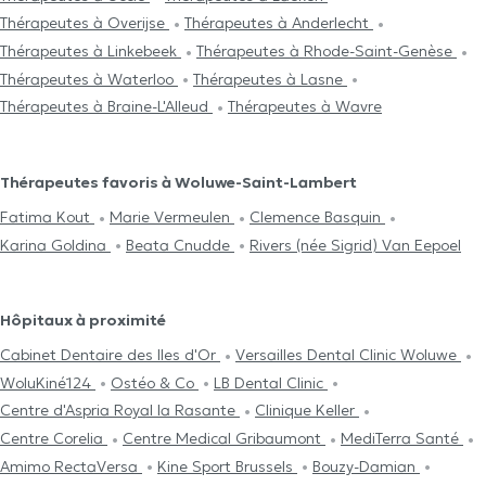
Thérapeutes à Overijse
Thérapeutes à Anderlecht
Thérapeutes à Linkebeek
Thérapeutes à Rhode-Saint-Genèse
Thérapeutes à Waterloo
Thérapeutes à Lasne
Thérapeutes à Braine-L'Alleud
Thérapeutes à Wavre
Thérapeutes favoris à Woluwe-Saint-Lambert
Fatima Kout
Marie Vermeulen
Clemence Basquin
Karina Goldina
Beata Cnudde
Rivers (née Sigrid) Van Eepoel
Hôpitaux à proximité
Cabinet Dentaire des Iles d'Or
Versailles Dental Clinic Woluwe
WoluKiné124
Ostéo & Co
LB Dental Clinic
Centre d'Aspria Royal la Rasante
Clinique Keller
Centre Corelia
Centre Medical Gribaumont
MediTerra Santé
Amimo RectaVersa
Kine Sport Brussels
Bouzy-Damian