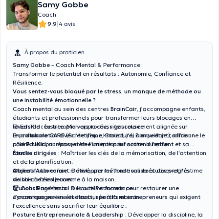
Samy Gobbe
Coach
|
9.9
4 avis
À propos du praticien
Samy Gobbe
– Coach Mental & Performance
Transformer le potentiel en résultats : Autonomie, Confiance et
Résilience.
Vous sentez-vous bloqué par le stress, un manque de méthode ou
une instabilité émotionnelle ?
Coach mental au sein des centres
BrainCair
, j’accompagne enfants,
étudiants et professionnels pour transformer leurs blocages en
leviers de réussite. Mon approche, rigoureusement alignée sur
🚀 EduKid : Le tremplin vers la réussite scolaire
le
En collaboration avec Meryeme Khaled, j’ai conçu et je coordonne le
protocole CARE
(Scientifique, Structuré, Bienveillant), offre un
cadre clair pour passer de l'intention à l'action durable.
pôle
EduKid
, un écosystème unique pour soutenir l'enfant et sa
famille :
Études dirigées :
Maîtriser les clés de la mémorisation, de l'attention
et de la planification.
Ateliers Autonomie :
Objectif :
Un enfant motivé, une méthode solide et des progrès
Développer les fonctions exécutives et l'estime
de soi chez les jeunes.
visibles à l'école comme à la maison.
Brunchs Parentaux :
🏆 Coaching Mental & Haute Performance
Des outils concrets pour restaurer une
dynamique sereine et structurée à la maison.
J’accompagne les
étudiants, sportifs et entrepreneurs
qui exigent
l'excellence sans sacrifier leur équilibre :
Posture Entrepreneuriale & Leadership :
Développer la discipline, la