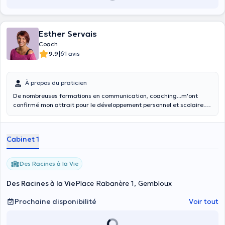
Esther Servais
Coach
|
9.9
61 avis
À propos du praticien
De nombreuses formations en communication, coaching...m'ont
confirmé mon attrait pour le développement personnel et scolaire.
Je propose des accompagnements en coaching scolaire et en
coaching de vie et continue à me former pour élargir ma palette aux
interventions en milieu professionnel. Bien(Mieux!)-être,
Cabinet 1
réorientation, confiance en soi: autant de thématiques dans
lesquelles j'ai la conviction de pouvoir vous aider en mettant
l'accent sur vos ressources, vos forces et vos potentiels... De
Des Racines à la Vie
nouvelles formations au niveau énergétique viendront compléter
mon accompagnement afin de pouvoir vous aider à vous ressourcer
Des Racines à la Vie
Place Rabanère 1, Gembloux
au mieux...
Prochaine disponibilité
Voir tout