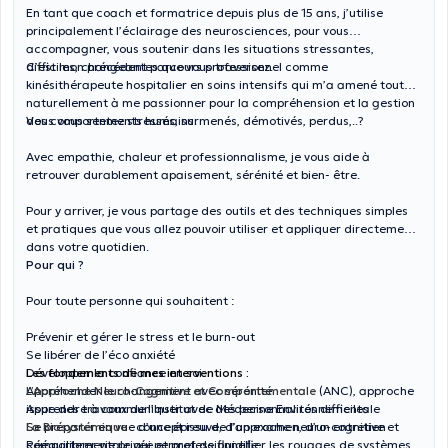
En tant que coach et formatrice depuis plus de 15 ans, j’utilise
principalement l’éclairage des neurosciences, pour vous
accompagner, vous soutenir dans les situations stressantes,
difficiles, changeantes que vous traversez.
C’est mon précédent parcours professionnel comme
kinésithérapeute hospitalier en soins intensifs qui m’a amené tout
naturellement à me passionner pour la compréhension et la gestion
des comportements humains.
Vous vous sentez stressés, surmenés, démotivés, perdus,..?
Avec empathie, chaleur et professionnalisme, je vous aide à
retrouver durablement apaisement, sérénité et bien- être.
Pour y arriver, je vous partage des outils et des techniques simples
et pratiques que vous allez pouvoir utiliser et appliquer directement
dans votre quotidien.
Pour qui ?
Pour toute personne qui souhaitent :
Prévenir et gérer le stress et le burn-out
Se libérer de l’éco anxiété
Développer la confiance en soi
Les fondements de mes interventions :
Appréhender le changement avec sérénité
L’Approche Neuro-Cognitive et Comportementale
(ANC), approche
Apprendre à communiquer avec des personnalités difficiles
issue des travaux de l’Institut de Médecine Environnementale
Se préparer en vue d’une épreuve, d’un examen, d’un entretien
La Biosystémique
: concept issu de l’approche neuro-cognitive et
Rééquilibrer vie privée et professionnelle
comportementale qui permet de fluidifier les rouages de systèmes,