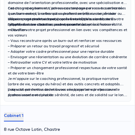
domaine de l’orientation professionnelle, avec une spécialisation en
coaching et en burn-out, je vous accompagne si vous traversez un
Cet accompagnement s’adresse autant aux personnes confrontées
questionnement, une transition professionnelle ou une période
à un burn-out qu’à celles qui souhaitent se (ré)orienter, évoluer ou
d’épuisement professionnel, pour retrouver de la clarté, de
sécuriser un retour au travail après un arrêt. Vous avancez à votre
L’accompagnement est personnalisé et s’appuie sur des outils
l’équilibre et une direction professionnelle adaptée à votre réalité.
rythme, dans un cadre rassurant, pour retrouver confiance et
adaptés à votre situation, pour vous aider à :
motivation.
– Clarifier votre projet professionnel en lien avec vos compétences et
vos valeurs
– Vous reconstruire après un burn-out et renforcer vos ressources
– Préparer un retour au travail progressif et sécurisé
– Adapter votre cadre professionnel pour une reprise durable
– Envisager une réorientation ou une évolution de carrière cohérente
– Retravailler votre CV et votre lettre de motivation
– Préparer un changement professionnel respectueux de votre santé
et de votre bien-être
Je m’appuie sur le coaching professionnel, la pratique narrative
(arbre de vie, voyage du héros) et des outils concrets et adaptés
pour vous permettre de retrouver une trajectoire professionnelle
L’objectif est de vous aider à vous réapproprier votre parcours
épanouissante et durable.
professionnel avec plus de sérénité, de sens et de solidité sur le long
terme.
Cabinet 1
8 rue Octave Lotin, Chastre