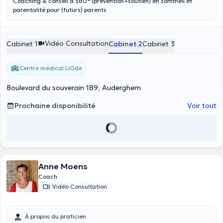
Coaching & conseil à 360° (prévention+soutien) en sommeil et
parentalité pour (futurs) parents
Vidéo Consultation
Cabinet 1
Cabinet 2
Cabinet 3
Centre médical LiOde
Boulevard du souverain 189, Auderghem
Prochaine disponibilité
Voir tout
Anne Moens
Coach
Vidéo Consultation
À propos du praticien