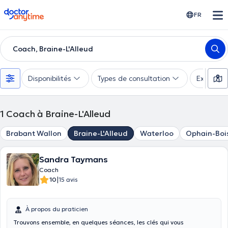
doctoranytime
FR
Coach, Braine-L'Alleud
Disponibilités
Types de consultation
Expertise
1
Coach à Braine-L'Alleud
Brabant Wallon
Braine-L'Alleud
Waterloo
Ophain-Boi
Sandra Taymans
Coach
|
10
15 avis
À propos du praticien
Trouvons ensemble, en quelques séances, les clés qui vous