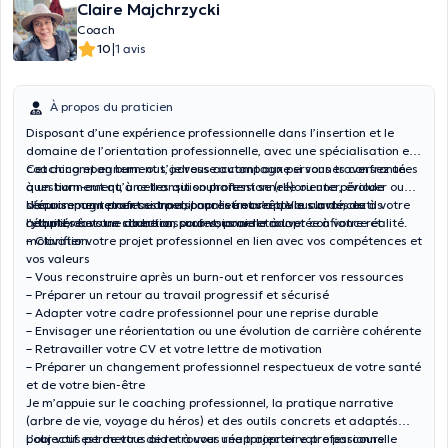
Claire Majchrzycki
Coach
|
10
1 avis
À propos du praticien
Disposant d’une expérience professionnelle dans l’insertion et le
domaine de l’orientation professionnelle, avec une spécialisation en
coaching et en burn-out, je vous accompagne si vous traversez un
Cet accompagnement s’adresse autant aux personnes confrontées
questionnement, une transition professionnelle ou une période
à un burn-out qu’à celles qui souhaitent se (ré)orienter, évoluer ou
d’épuisement professionnel, pour retrouver de la clarté, de
sécuriser un retour au travail après un arrêt. Vous avancez à votre
L’accompagnement est personnalisé et s’appuie sur des outils
l’équilibre et une direction professionnelle adaptée à votre réalité.
rythme, dans un cadre rassurant, pour retrouver confiance et
adaptés à votre situation, pour vous aider à :
motivation.
– Clarifier votre projet professionnel en lien avec vos compétences et
vos valeurs
– Vous reconstruire après un burn-out et renforcer vos ressources
– Préparer un retour au travail progressif et sécurisé
– Adapter votre cadre professionnel pour une reprise durable
– Envisager une réorientation ou une évolution de carrière cohérente
– Retravailler votre CV et votre lettre de motivation
– Préparer un changement professionnel respectueux de votre santé
et de votre bien-être
Je m’appuie sur le coaching professionnel, la pratique narrative
(arbre de vie, voyage du héros) et des outils concrets et adaptés
pour vous permettre de retrouver une trajectoire professionnelle
L’objectif est de vous aider à vous réapproprier votre parcours