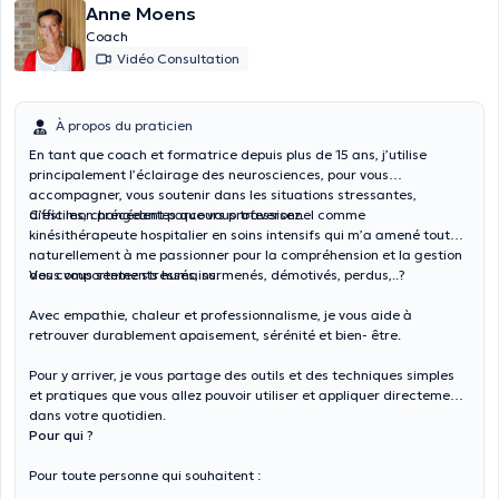
Anne Moens
Coach
Vidéo Consultation
À propos du praticien
En tant que coach et formatrice depuis plus de 15 ans, j’utilise
principalement l’éclairage des neurosciences, pour vous
accompagner, vous soutenir dans les situations stressantes,
difficiles, changeantes que vous traversez.
C’est mon précédent parcours professionnel comme
kinésithérapeute hospitalier en soins intensifs qui m’a amené tout
naturellement à me passionner pour la compréhension et la gestion
des comportements humains.
Vous vous sentez stressés, surmenés, démotivés, perdus,..?
Avec empathie, chaleur et professionnalisme, je vous aide à
retrouver durablement apaisement, sérénité et bien- être.
Pour y arriver, je vous partage des outils et des techniques simples
et pratiques que vous allez pouvoir utiliser et appliquer directement
dans votre quotidien.
Pour qui ?
Pour toute personne qui souhaitent :