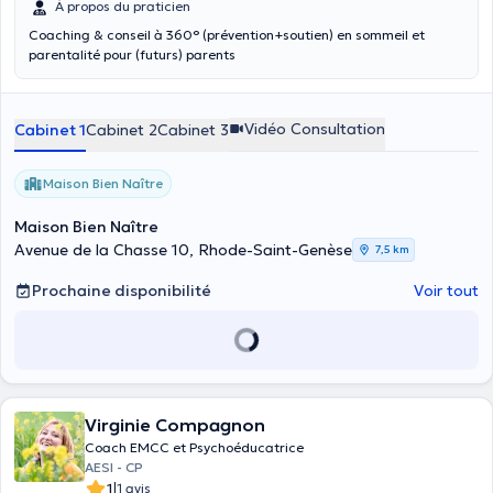
À propos du praticien
Coaching & conseil à 360° (prévention+soutien) en sommeil et
parentalité pour (futurs) parents
Vidéo Consultation
Cabinet 1
Cabinet 2
Cabinet 3
Maison Bien Naître
Maison Bien Naître
Avenue de la Chasse 10, Rhode-Saint-Genèse
7,5 km
Prochaine disponibilité
Voir tout
Virginie Compagnon
Coach EMCC et Psychoéducatrice
AESI - CP
|
1
1 avis