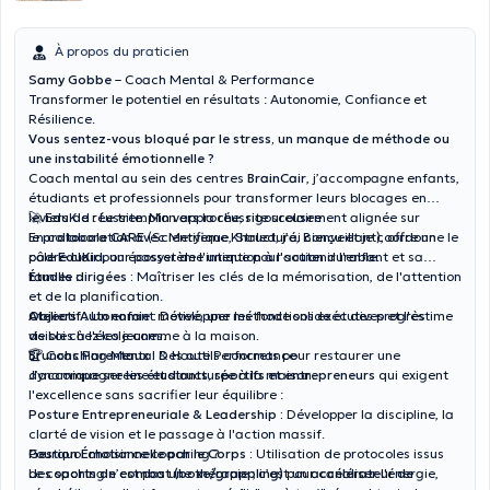
À propos du praticien
Samy Gobbe
– Coach Mental & Performance
Transformer le potentiel en résultats : Autonomie, Confiance et
Résilience.
Vous sentez-vous bloqué par le stress, un manque de méthode ou
une instabilité émotionnelle ?
Coach mental au sein des centres
BrainCair
, j’accompagne enfants,
étudiants et professionnels pour transformer leurs blocages en
leviers de réussite. Mon approche, rigoureusement alignée sur
🚀 EduKid : Le tremplin vers la réussite scolaire
le
En collaboration avec Meryeme Khaled, j’ai conçu et je coordonne le
protocole CARE
(Scientifique, Structuré, Bienveillant), offre un
cadre clair pour passer de l'intention à l'action durable.
pôle
EduKid
, un écosystème unique pour soutenir l'enfant et sa
famille :
Études dirigées :
Maîtriser les clés de la mémorisation, de l'attention
et de la planification.
Ateliers Autonomie :
Objectif :
Un enfant motivé, une méthode solide et des progrès
Développer les fonctions exécutives et l'estime
de soi chez les jeunes.
visibles à l'école comme à la maison.
Brunchs Parentaux :
🏆 Coaching Mental & Haute Performance
Des outils concrets pour restaurer une
dynamique sereine et structurée à la maison.
J’accompagne les
étudiants, sportifs et entrepreneurs
qui exigent
l'excellence sans sacrifier leur équilibre :
Posture Entrepreneuriale & Leadership :
Développer la discipline, la
clarté de vision et le passage à l'action massif.
Gestion Émotionnelle par le Corps :
Pourquoi choisir ce coaching ?
Utilisation de protocoles issus
des
Le coaching n’est pas une thérapie ; c’est un
sports de combat (boxe/grappling)
pour canaliser l'énergie,
accélérateur de