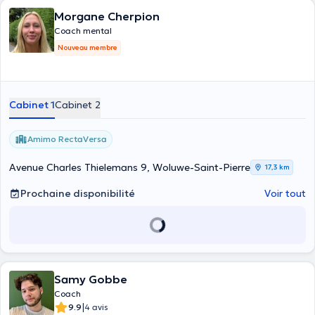
Morgane Cherpion
Coach mental
Nouveau membre
Cabinet 1
Cabinet 2
Amimo RectaVersa
Avenue Charles Thielemans 9, Woluwe-Saint-Pierre
17,3 km
Prochaine disponibilité
Voir tout
Samy Gobbe
Coach
|
9.9
4 avis