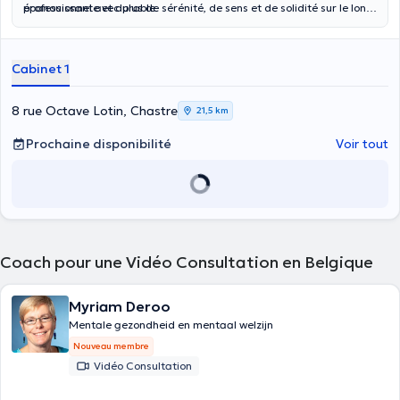
épanouissante et durable.
professionnel avec plus de sérénité, de sens et de solidité sur le long
terme.
Cabinet 1
8 rue Octave Lotin, Chastre
21,5 km
Prochaine disponibilité
Voir tout
Coach pour une Vidéo Consultation en Belgique
Myriam Deroo
Mentale gezondheid en mentaal welzijn
Nouveau membre
Vidéo Consultation