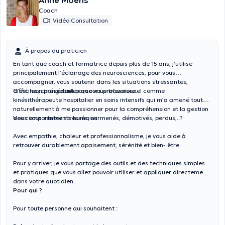
Anne Moens
Coach
Vidéo Consultation
À propos du praticien
En tant que coach et formatrice depuis plus de 15 ans, j’utilise
principalement l’éclairage des neurosciences, pour vous
accompagner, vous soutenir dans les situations stressantes,
difficiles, changeantes que vous traversez.
C’est mon précédent parcours professionnel comme
kinésithérapeute hospitalier en soins intensifs qui m’a amené tout
naturellement à me passionner pour la compréhension et la gestion
des comportements humains.
Vous vous sentez stressés, surmenés, démotivés, perdus,..?
Avec empathie, chaleur et professionnalisme, je vous aide à
retrouver durablement apaisement, sérénité et bien- être.
Pour y arriver, je vous partage des outils et des techniques simples
et pratiques que vous allez pouvoir utiliser et appliquer directement
dans votre quotidien.
Pour qui ?
Pour toute personne qui souhaitent :