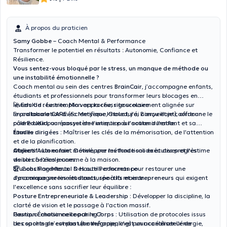
À propos du praticien
Samy Gobbe
– Coach Mental & Performance
Transformer le potentiel en résultats : Autonomie, Confiance et
Résilience.
Vous sentez-vous bloqué par le stress, un manque de méthode ou
une instabilité émotionnelle ?
Coach mental au sein des centres
BrainCair
, j’accompagne enfants,
étudiants et professionnels pour transformer leurs blocages en
leviers de réussite. Mon approche, rigoureusement alignée sur
🚀 EduKid : Le tremplin vers la réussite scolaire
le
En collaboration avec Meryeme Khaled, j’ai conçu et je coordonne le
protocole CARE
(Scientifique, Structuré, Bienveillant), offre un
cadre clair pour passer de l'intention à l'action durable.
pôle
EduKid
, un écosystème unique pour soutenir l'enfant et sa
famille :
Études dirigées :
Maîtriser les clés de la mémorisation, de l'attention
et de la planification.
Ateliers Autonomie :
Objectif :
Un enfant motivé, une méthode solide et des progrès
Développer les fonctions exécutives et l'estime
de soi chez les jeunes.
visibles à l'école comme à la maison.
Brunchs Parentaux :
🏆 Coaching Mental & Haute Performance
Des outils concrets pour restaurer une
dynamique sereine et structurée à la maison.
J’accompagne les
étudiants, sportifs et entrepreneurs
qui exigent
l'excellence sans sacrifier leur équilibre :
Posture Entrepreneuriale & Leadership :
Développer la discipline, la
clarté de vision et le passage à l'action massif.
Gestion Émotionnelle par le Corps :
Pourquoi choisir ce coaching ?
Utilisation de protocoles issus
des
Le coaching n’est pas une thérapie ; c’est un
sports de combat (boxe/grappling)
pour canaliser l'énergie,
accélérateur de