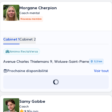
Morgane Cherpion
Coach mental
Nouveau membre
Cabinet 1
Cabinet 2
Amimo RectaVersa
Avenue Charles Thielemans 9, Woluwe-Saint-Pierre
5,5 km
Prochaine disponibilité
Voir tout
Samy Gobbe
Coach
|
9.9
4 avis