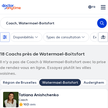
doctoranytime
FR
Coach, Watermael-Boitsfort
Disponibilités
Types de consultation
Expertise
18
Coachs près de Watermael-Boitsfort
Il n'y a pas de Coach à Watermael-Boitsfort avec la prise
de rendez-vous en ligne. Essayez plutôt les villes
voisines.
Région de Bruxelles
Watermael-Boitsfort
Auderghem
Tatiana Anishchenko
Coach
|
10
5 avis