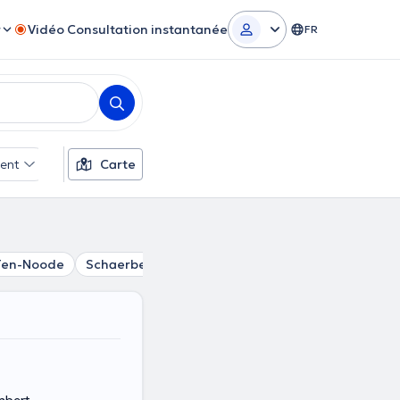
r
Vidéo Consultation instantanée
FR
ent
Filtres supplémentaires
Carte
-Ten-Noode
Schaerbeek
Ixelles
Bruxelles
Laeken
S