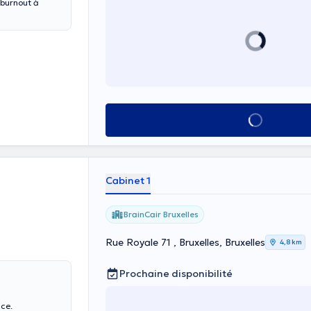
 burnout à
Voir tout
Cabinet 1
BrainCair Bruxelles
Rue Royale 71 , Bruxelles, Bruxelles
4,8 km
Prochaine disponibilité
nce.