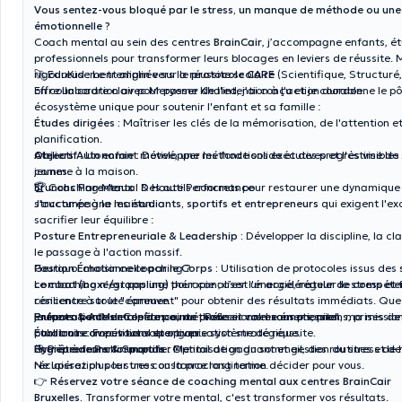
Vous sentez-vous bloqué par le stress, un manque de méthode ou une i
émotionnelle ?
Coach mental au sein des centres
BrainCair
, j’accompagne enfants, ét
professionnels pour transformer leurs blocages en leviers de réussite.
rigoureusement alignée sur le
🚀 EduKid : Le tremplin vers la réussite scolaire
protocole CARE
(Scientifique, Structuré,
offre un cadre clair pour passer de l'intention à l'action durable.
En collaboration avec Meryeme Khaled, j’ai conçu et je coordonne le p
écosystème unique pour soutenir l'enfant et sa famille :
Études dirigées :
Maîtriser les clés de la mémorisation, de l'attention et
planification.
Ateliers Autonomie :
Objectif :
Un enfant motivé, une méthode solide et des progrès visibles 
Développer les fonctions exécutives et l'estime de 
jeunes.
comme à la maison.
Brunchs Parentaux :
🏆 Coaching Mental & Haute Performance
Des outils concrets pour restaurer une dynamique 
structurée à la maison.
J’accompagne les
étudiants, sportifs et entrepreneurs
qui exigent l'ex
sacrifier leur équilibre :
Posture Entrepreneuriale & Leadership :
Développer la discipline, la cla
le passage à l'action massif.
Gestion Émotionnelle par le Corps :
Pourquoi choisir ce coaching ?
Utilisation de protocoles issus des
combat (boxe/grappling)
Le coaching n’est pas une thérapie ; c’est un
pour canaliser l'énergie, réguler le stress et
accélérateur de compéte
résilience à toute épreuve.
concentre sur le "comment" pour obtenir des résultats immédiats. Que 
Préparation Mentale de pointe :
jeune en perte de repères ou un professionnel sous pression, ma missio
Enfants & Ados :
Confiance, méthode et calme émotionnel.
Réussir vos examens, pitchs, prises de
public ou compétitions sportives.
construire avec vous votre propre système de réussite.
Étudiants :
Focus total et organisation stratégique.
Hygiène de Performance :
Entrepreneurs & Sportifs :
🎯 Prêt à franchir un palier ?
Optimisation du sommeil, des routines et de
Mental de gagnant et gestion du stress de 
récupération pour une constance long terme.
Ne laissez plus le stress ou la procrastination décider pour vous.
👉
Réservez votre séance de coaching mental aux centres BrainCair
Bruxelles.
Transformer votre mental, c'est transformer vos résultats.