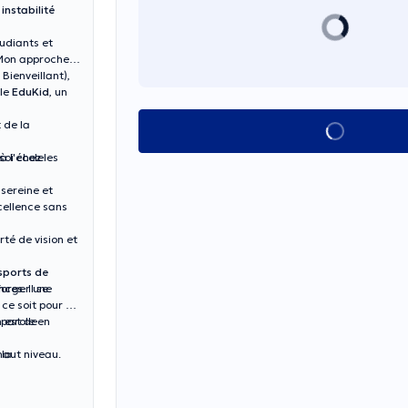
nstabilité
udiants et
 Mon approche,
 Bienveillant),
ôle
EduKid
, un
 de la
Voir tout
à l'école
soi chez les
sereine et
cellence sans
rté de vision et
sports de
 forger une
nces
. Il se
ce soit pour un
n est de
 parole en
 la
haut niveau.