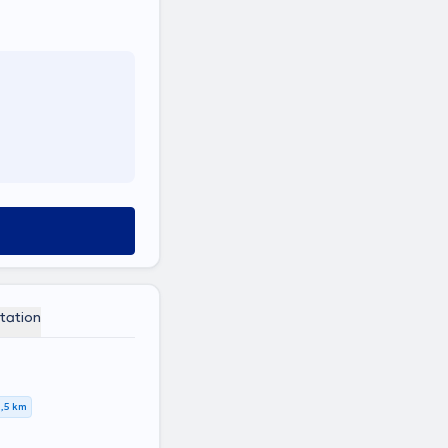
tation
3,5 km