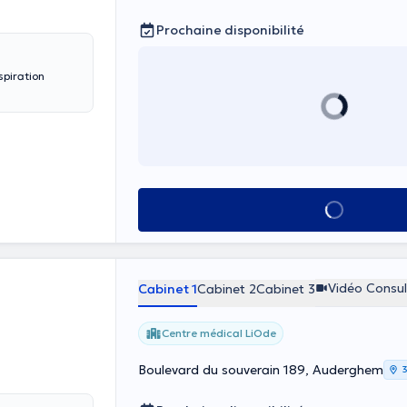
Prochaine disponibilité
spiration
Voir tout
Vidéo Consul
Cabinet 1
Cabinet 2
Cabinet 3
Centre médical LiOde
Boulevard du souverain 189, Auderghem