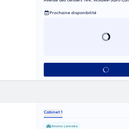
Avenue des cerisiers 144, Woluwe-Saint-La
Prochaine disponibilité
Voir tout
Cabinet 1
Amimo Lenneke