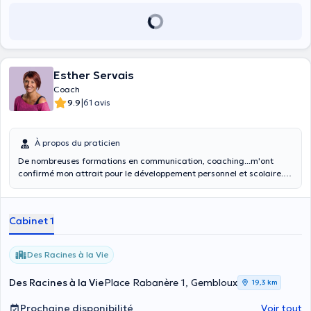
Esther Servais
Coach
|
9.9
61 avis
À propos du praticien
De nombreuses formations en communication, coaching...m'ont
confirmé mon attrait pour le développement personnel et scolaire.
Je propose des accompagnements en coaching scolaire et en
coaching de vie et continue à me former pour élargir ma palette aux
interventions en milieu professionnel. Bien(Mieux!)-être,
Cabinet 1
réorientation, confiance en soi: autant de thématiques dans
lesquelles j'ai la conviction de pouvoir vous aider en mettant
l'accent sur vos ressources, vos forces et vos potentiels... De
Des Racines à la Vie
nouvelles formations au niveau énergétique viendront compléter
mon accompagnement afin de pouvoir vous aider à vous ressourcer
Des Racines à la Vie
Place Rabanère 1, Gembloux
19,3 km
au mieux...
Prochaine disponibilité
Voir tout