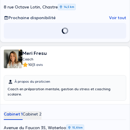
8 rue Octave Lotin, Chastre
14,5 km
Prochaine disponibilité
Voir tout
Meri Fresu
Coach
|
10
3 avis
À propos du praticien
Coach en préparation mentale, gestion du stress et coaching
scolaire.
Cabinet 1
Cabinet 2
Avenue du Faucon 35, Waterloo
15,6 km