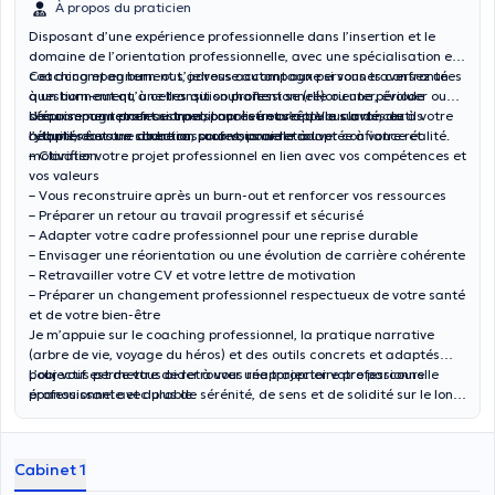
À propos du praticien
Disposant d’une expérience professionnelle dans l’insertion et le
domaine de l’orientation professionnelle, avec une spécialisation en
coaching et en burn-out, je vous accompagne si vous traversez un
Cet accompagnement s’adresse autant aux personnes confrontées
questionnement, une transition professionnelle ou une période
à un burn-out qu’à celles qui souhaitent se (ré)orienter, évoluer ou
d’épuisement professionnel, pour retrouver de la clarté, de
sécuriser un retour au travail après un arrêt. Vous avancez à votre
L’accompagnement est personnalisé et s’appuie sur des outils
l’équilibre et une direction professionnelle adaptée à votre réalité.
rythme, dans un cadre rassurant, pour retrouver confiance et
adaptés à votre situation, pour vous aider à :
motivation.
– Clarifier votre projet professionnel en lien avec vos compétences et
vos valeurs
– Vous reconstruire après un burn-out et renforcer vos ressources
– Préparer un retour au travail progressif et sécurisé
– Adapter votre cadre professionnel pour une reprise durable
– Envisager une réorientation ou une évolution de carrière cohérente
– Retravailler votre CV et votre lettre de motivation
– Préparer un changement professionnel respectueux de votre santé
et de votre bien-être
Je m’appuie sur le coaching professionnel, la pratique narrative
(arbre de vie, voyage du héros) et des outils concrets et adaptés
pour vous permettre de retrouver une trajectoire professionnelle
L’objectif est de vous aider à vous réapproprier votre parcours
épanouissante et durable.
professionnel avec plus de sérénité, de sens et de solidité sur le long
terme.
Cabinet 1