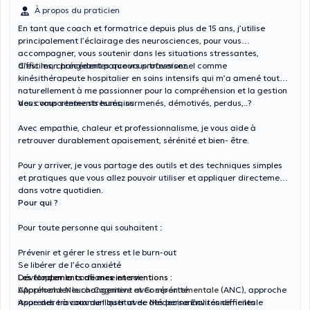
À propos du praticien
En tant que coach et formatrice depuis plus de 15 ans, j’utilise
principalement l’éclairage des neurosciences, pour vous
accompagner, vous soutenir dans les situations stressantes,
difficiles, changeantes que vous traversez.
C’est mon précédent parcours professionnel comme
kinésithérapeute hospitalier en soins intensifs qui m’a amené tout
naturellement à me passionner pour la compréhension et la gestion
des comportements humains.
Vous vous sentez stressés, surmenés, démotivés, perdus,..?
Avec empathie, chaleur et professionnalisme, je vous aide à
retrouver durablement apaisement, sérénité et bien- être.
Pour y arriver, je vous partage des outils et des techniques simples
et pratiques que vous allez pouvoir utiliser et appliquer directement
dans votre quotidien.
Pour qui ?
Pour toute personne qui souhaitent :
Prévenir et gérer le stress et le burn-out
Se libérer de l’éco anxiété
Développer la confiance en soi
Les fondements de mes interventions :
Appréhender le changement avec sérénité
L’Approche Neuro-Cognitive et Comportementale
(ANC), approche
Apprendre à communiquer avec des personnalités difficiles
issue des travaux de l’Institut de Médecine Environnementale