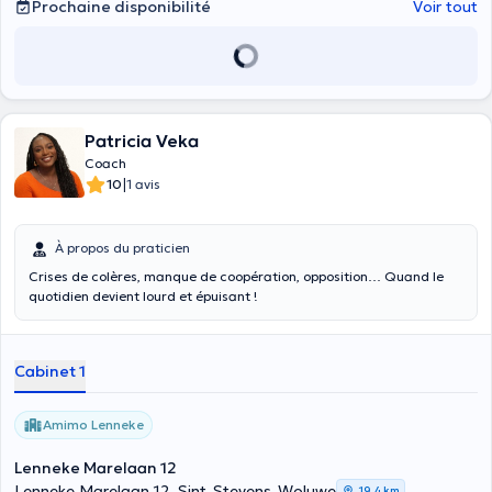
Prochaine disponibilité
Voir tout
Patricia Veka
Coach
|
10
1 avis
À propos du praticien
Crises de colères, manque de coopération, opposition… Quand le
quotidien devient lourd et épuisant !
Cabinet 1
Amimo Lenneke
Lenneke Marelaan 12
Lenneke Marelaan 12, Sint-Stevens-Woluwe
19,4 km