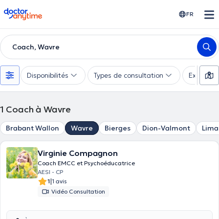
doctoranytime
FR
Coach, Wavre
Disponibilités
Types de consultation
Expertise
1
Coach à Wavre
Brabant Wallon
Wavre
Bierges
Dion-Valmont
Lima
Virginie Compagnon
Coach EMCC et Psychoéducatrice
AESI - CP
|
1
1 avis
Vidéo Consultation