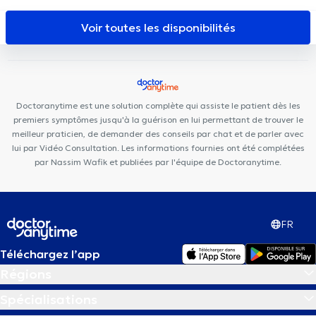
Ambre
Centre médical Machtens
Espace Dentaire Machtens
Centre Moveo Clinic
Paro Karreveld
Top Health & Care
Voir toutes les disponibilités
Center
VOCLIdental BASILIQUE
KSB Medical
Centre
Médical Bénès
B Sports Health
Centre médical General Family
Centre pluridisciplinaire La Colombe
Centre Médical
Koekelberg
Cabinet Médical et Paramédical Berchem-Sainte-
Doctoranytime est une solution complète qui assiste le patient dès les
Agathe
Centre Médical De Smet
premiers symptômes jusqu'à la guérison en lui permettant de trouver le
meilleur praticien, de demander des conseils par chat et de parler avec
lui par Vidéo Consultation. Les informations fournies ont été complétées
par Nassim Wafik et publiées par l'équipe de Doctoranytime.
FR
Téléchargez l’app
Régions
Spécialisations