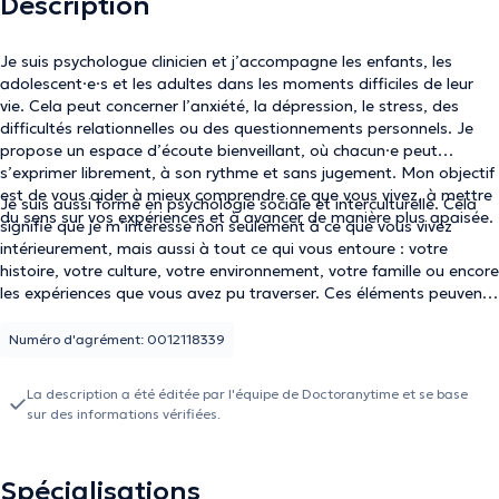
Description
Je suis psychologue clinicien et j’accompagne les enfants, les
adolescent·e·s et les adultes dans les moments difficiles de leur
vie. Cela peut concerner l’anxiété, la dépression, le stress, des
difficultés relationnelles ou des questionnements personnels. Je
propose un espace d’écoute bienveillant, où chacun·e peut
s’exprimer librement, à son rythme et sans jugement. Mon objectif
est de vous aider à mieux comprendre ce que vous vivez, à mettre
Je suis aussi formé en psychologie sociale et interculturelle. Cela
du sens sur vos expériences et à avancer de manière plus apaisée.
signifie que je m’intéresse non seulement à ce que vous vivez
intérieurement, mais aussi à tout ce qui vous entoure : votre
histoire, votre culture, votre environnement, votre famille ou encore
les expériences que vous avez pu traverser. Ces éléments peuvent
influencer la façon dont on se construit, dont on se perçoit et dont
on vit certaines difficultés. Les prendre en compte permet d’avoir
Numéro d'agrément: 0012118339
une compréhension plus complète de votre situation et d’adapter
l’accompagnement à ce qui vous correspond réellement.
La description a été éditée par l'équipe de Doctoranytime et se base
sur des informations vérifiées.
Spécialisations