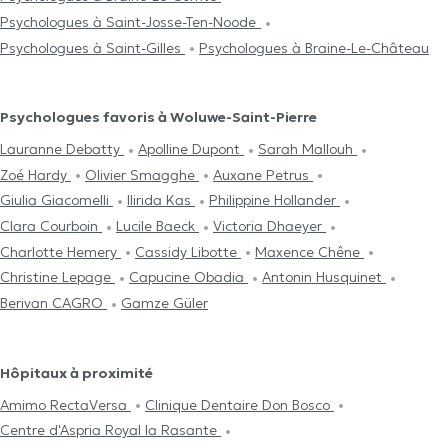
Psychologues à Saint-Josse-Ten-Noode
Psychologues à Saint-Gilles
Psychologues à Braine-Le-Château
Psychologues favoris à Woluwe-Saint-Pierre
Lauranne Debatty
Apolline Dupont
Sarah Mallouh
Zoé Hardy
Olivier Smagghe
Auxane Petrus
Giulia Giacomelli
Ilirida Kas
Philippine Hollander
Clara Courboin
Lucile Baeck
Victoria Dhaeyer
Charlotte Hemery
Cassidy Libotte
Maxence Chêne
Christine Lepage
Capucine Obadia
Antonin Husquinet
Berivan CAGRO
Gamze Güler
Hôpitaux à proximité
Amimo RectaVersa
Clinique Dentaire Don Bosco
Centre d'Aspria Royal la Rasante