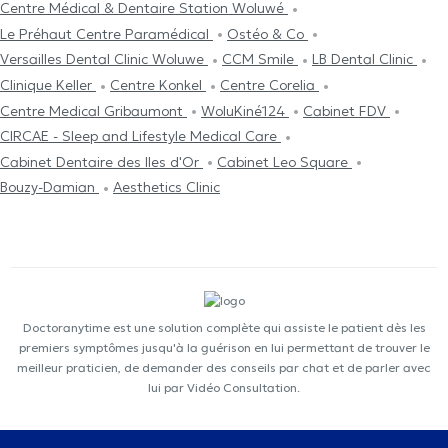
Centre Médical & Dentaire Station Woluwé
Le Préhaut Centre Paramédical
Ostéo & Co
Versailles Dental Clinic Woluwe
CCM Smile
LB Dental Clinic
Clinique Keller
Centre Konkel
Centre Corelia
Centre Medical Gribaumont
WoluKiné124
Cabinet FDV
CIRCAE - Sleep and Lifestyle Medical Care
Cabinet Dentaire des Iles d'Or
Cabinet Leo Square
Bouzy-Damian
Aesthetics Clinic
Doctoranytime est une solution complète qui assiste le patient dès les
premiers symptômes jusqu'à la guérison en lui permettant de trouver le
meilleur praticien, de demander des conseils par chat et de parler avec
lui par Vidéo Consultation.