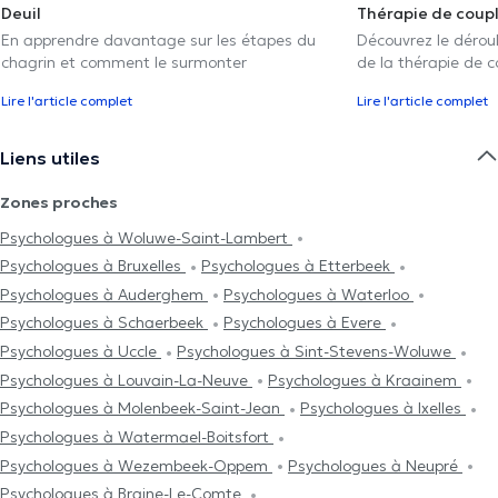
Deuil
Thérapie de coup
En apprendre davantage sur les étapes du
Découvrez le déroul
chagrin et comment le surmonter
de la thérapie de c
Lire l'article complet
Lire l'article complet
Liens utiles
Zones proches
Psychologues à Woluwe-Saint-Lambert
Psychologues à Bruxelles
Psychologues à Etterbeek
Psychologues à Auderghem
Psychologues à Waterloo
Psychologues à Schaerbeek
Psychologues à Evere
Psychologues à Uccle
Psychologues à Sint-Stevens-Woluwe
Psychologues à Louvain-La-Neuve
Psychologues à Kraainem
Psychologues à Molenbeek-Saint-Jean
Psychologues à Ixelles
Psychologues à Watermael-Boitsfort
Psychologues à Wezembeek-Oppem
Psychologues à Neupré
Psychologues à Braine-Le-Comte