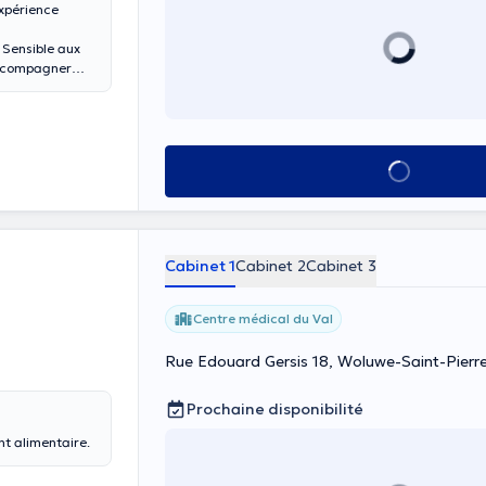
expérience
 Sensible aux
’accompagner
Voir tout
Cabinet 1
Cabinet 2
Cabinet 3
Centre médical du Val
Rue Edouard Gersis 18, Woluwe-Saint-Pierr
Prochaine disponibilité
nt alimentaire.