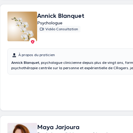
Annick Blanquet
Psychologue
Vidéo Consultation
À propos du praticien
Annick Blanquet
, psychologue clinicienne depuis plus de vingt ans, for
psychothérapie centrée sur la personne et expérientielle de CRogers. je consulte à
kraainem le lundi le jeudi le samedi au centre dudden le mardi et le mercredi et au
centre medical move le vendredi pour les heures de consultation voir l'agenda
psychologique peut se réaliser selon deux formules différentes: soit la psychothérapie
traditionnelle à court ou à long terme selon les besoins et avec l'accor
en demande, soit une réflexion autour d'un thème de votre choix ou su
parmi les six proposés et ce durant 4 séances: 1/ Quelle vie après le confinement 2/
Comment je peux être moi-même 3/ La vieillesse comment vous la vivez? 4/ Comment
être libéré des conflits internes et externes à soi? 5/ La solitude est elle une alliée ou
une ennemie dans ma vie? 6/ Le rejet comment je peux l'assumer ? Au terme de ces 4
séances , vous pouvez poursuivre par une thérapie traditionnelle selon v
Maya Jarjoura
L'objectif est de permettre aux personnes concernées d'avoir l'opportun
sur sa vie avec un vis -à- vis et peut-être de prendre conscience qu'il s