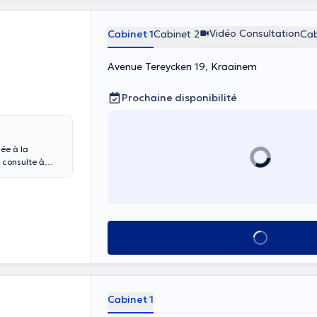
Vidéo Consultation
Cabinet 1
Cabinet 2
Cab
Avenue Tereycken 19, Kraainem
Prochaine disponibilité
mée à la
 Le suivi
d de la personne
r un thème
Voir tout
otre décision.
Cabinet 1
ité de réfléchir
erait bénéfique