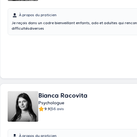
À propos du praticien
Je reçois dans un cadre bienveillant enfants, ado et adultes qui renco
difficultésdiverses
Bianca Racovita
Psychologue
|
9.9
56 avis
À propos du praticien