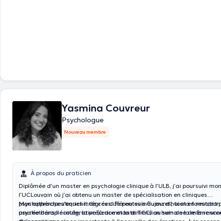
Yasmina Couvreur
Psychologue
Nouveau membre
À propos du praticien
Diplômée d’un master en psychologie clinique à l’ULB, j’ai poursuivi mo
l’UCLouvain où j’ai obtenu un master de spécialisation en cliniques
psychothérapeutiques intégrées. Je poursuis aujourd’hui ma formation
Mon approche s’enrichit de ces différentes influences, tout en restan
psychothérapie intégrative (à dominante TCC) au sein de la même univ
ancrée dans l’écoute, la présence et la dimension humaine de la renco