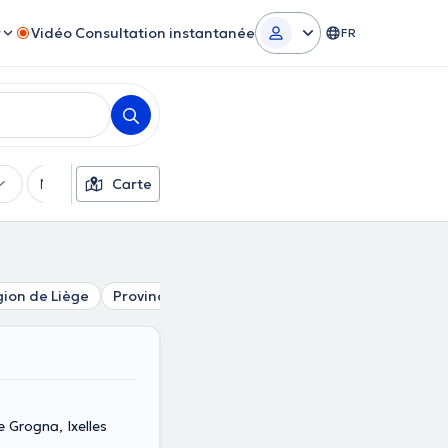
r
Vidéo Consultation instantanée
FR
Moyens de paiement
Carte
Filtres supplémentaires
ion de Liège
Province de Luxembourg
Région de Namur
 Grogna, Ixelles