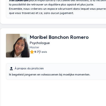
thérapeutique.
J’accorde une place importante à l’accueille des émotions, à la reconne
la possibilité de retrouver un équilibre plus apaisé et plus juste.
Ensemble, nous créerons un espace sécurisant dans lequel vous pourrez déposer ce
que vous traversez et ce, sans aucun jugement.
Maribel Banchon Romero
Psychologue
Master
|
9.7
1 avis
À propos du praticien
Ik begeleid jongeren en volwassenen bij moelijke momenten.