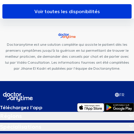
Ambre
Centre médical Machtens
Espace Dentaire Machtens
Centre Moveo Clinic
Paro Karreveld
Top Health & Care
Voir toutes les disponibilités
Center
VOCLIdental BASILIQUE
KSB Medical
Centre
Médical Bénès
B Sports Health
Centre médical General Family
Centre pluridisciplinaire La Colombe
Centre Médical
Koekelberg
Cabinet Médical et Paramédical Berchem-Sainte-
Doctoranytime est une solution complète qui assiste le patient dès les
Agathe
Centre Médical De Smet
premiers symptômes jusqu'à la guérison en lui permettant de trouver le
meilleur praticien, de demander des conseils par chat et de parler avec
lui par Vidéo Consultation. Les informations fournies ont été complétées
par Jihane El Kadri et publiées par l'équipe de Doctoranytime.
FR
Téléchargez l’app
Régions
Spécialisations