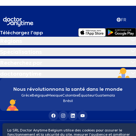
FR
Téléchargez l’app
Régions
Spécialisations
Recherchez par
doctoranytime
Nous révolutionnons la santé dans le monde
Grèce
Belgique
Mexique
Colombie
Équateur
Guatemala
Brésil
Conditions générales
Cookies
Politique de confidentialité
La SRL Doctor Anytime Belgium utilise des cookies pour assurer le
© 2026 doctoranytime
fonctionnement et la sécurité du site, mesurer l’audience et améliorer