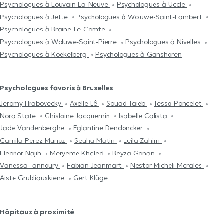
Psychologues à Louvain-La-Neuve
Psychologues à Uccle
Psychologues à Jette
Psychologues à Woluwe-Saint-Lambert
Psychologues à Braine-Le-Comte
Psychologues à Woluwe-Saint-Pierre
Psychologues à Nivelles
Psychologues à Koekelberg
Psychologues à Ganshoren
Psychologues favoris à Bruxelles
Jeromy Hrabovecky
Axelle Lê
Souad Taieb
Tessa Poncelet
Nora State
Ghislaine Jacquemin
Isabelle Calista
Jade Vandenberghe
Eglantine Dendoncker
Camila Perez Munoz
Seuha Matin
Leila Zahim
Eleonor Najih
Meryeme Khaled
Beyza Gönan
Vanessa Tannoury
Fabian Jeanmart
Nestor Micheli Morales
Aiste Grubliauskiene
Gert Klügel
Hôpitaux à proximité