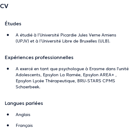
J’adapte ma pratique thérapeutique à la personne que je
CV
reçois, adolescent ou adulte.
Avec la volonté de rendre les soins accessibles à tous, les
Études
honoraires ne doivent pas constituer un obstacle et
A étudié à l’Université Picardie Jules Verne Amiens
peuvent être aménagés.
(UPJV) et à l’Université Libre de Bruxelles (ULB).
Mon cabinet est situé à deux pas de Arts-Lois, à Madou,
Avenue des Arts, au troisième étage (ascenseurs).
Expériences professionnelles
Facilité d’accès via les transports en commun.
A exercé en tant que psychologue à Erasme dans l'unité
Adolescents, Epsylon La Ramée, Epsylon AREA+ ,
Epsylon Lycée Thérapeutique, BRU-STARS CPMS
La description a été éditée par l'équipe de Doctoranytime et se base sur des
Schaerbeek.
informations vérifiées.
Langues parlées
Anglais
Français