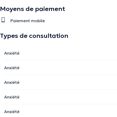
Moyens de paiement
Paiement mobile
Types de consultation
La description a été éditée par l'équipe de Doctoranytime et se base sur des i
Anxiété
Anxiété
Anxiété
Anxiété
Anxiété