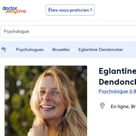
doctoranytime
Êtes-vous praticien ?
Psychologues
Bruxelles
Eglantine Dendoncker
Eglantin
Dendonc
Psychologue à B
En ligne, B