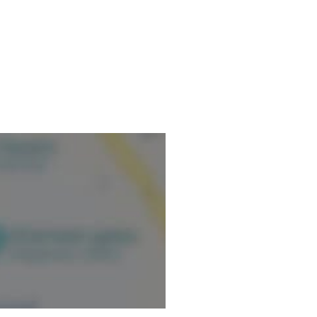
ndé sur l’écoute, la
adolescents et de leurs
 ou à des situations de
onviction que chaque
vancer, dès lors qu’elle est
 relation thérapeutique et à
ts, adolescents et adultes, dans
l vit, sans jugement.