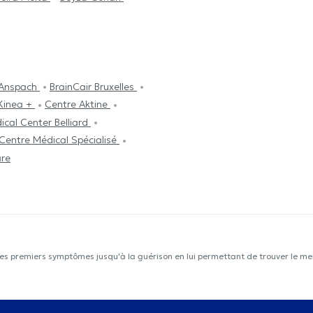
 Anspach
BrainCair Bruxelles
Kinea +
Centre Aktine
ical Center Belliard
Centre Médical Spécialisé
are
les premiers symptômes jusqu'à la guérison en lui permettant de trouver le mei