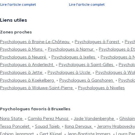
Lire l'article complet
Lire l'article complet
Liens utiles
Zones proches
Psychologues à Braine-Le-Château
Psychologues à Forest
Psyc
Psychologues à Mons
Psychologues à Namur
Psychologues à E
Psychologues à Neupré
Psychologues à Ixelles
Psychologues à 
Psychologues à Anderlecht
Psychologues à Saint-Gilles
Psychol
Psychologues à Jette
Psychologues à Uccle
Psychologues à Wo
Psychologues à Koekelberg
Psychologues à Ganshoren
Psychol
Psychologues à Woluwe-Saint-Pierre
Psychologues à Nivelles
Psychologues favoris à Bruxelles
Nora State
Camila Perez Munoz
Jade Vandenberghe
Ghislai
Tessa Poncelet
Souad Taieb
Ilona Dervaux
Jeromy Hraboveck
Fabian Jeanmart
Gert Klügel
Jean-Baptiste Immers
Laura Pe