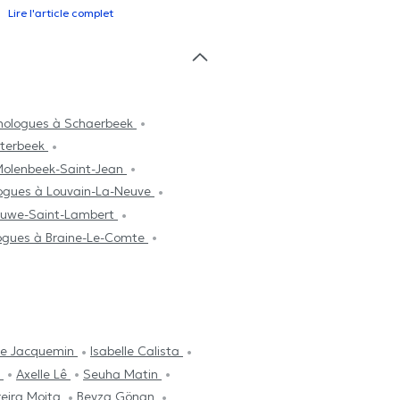
Lire l'article complet
hologues à Schaerbeek
tterbeek
Molenbeek-Saint-Jean
ogues à Louvain-La-Neuve
luwe-Saint-Lambert
ogues à Braine-Le-Comte
ne Jacquemin
Isabelle Calista
y
Axelle Lê
Seuha Matin
reira Moita
Beyza Gönan