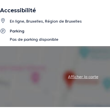
Accessibilité
Psychologue clinicienne, je propose un accompagnement fo
En ligne, Bruxelles, Région de Bruxelles
bienveillance et l’authenticité.
Parking
Pas de parking disponible
Mon parcours m’a permis d’intervenir auprès d’enfants, d’
familles confrontés à la maladie, aux difficultés scolaires
souffrance psychique. Ces expériences ont renforcé ma c
personne détient en elle les ressources nécessaires pour a
entendue et soutenue dans un cadre sécurisant.
Afficher la carte
D’orientation humaniste, j’accorde une place centrale à la
l’écoute active. J’accueille aujourd’hui tout public, enfan
un espace où chacun peut se sentir libre d’exprimer ce qu’i