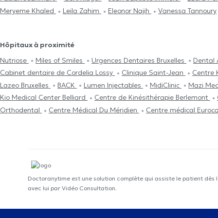
Meryeme Khaled
Leila Zahim
Eleonor Najih
Vanessa Tannoury
Hôpitaux à proximité
Nutriose
Miles of Smiles
Urgences Dentaires Bruxelles
Dental
Cabinet dentaire de Cordelia Lossy
Clinique Saint-Jean
Centre 
Lazeo Bruxelles
BACK
Lumen Injectables
MidiClinic
Mazi Med
Kio Medical Center Belliard
Centre de Kinésithérapie Berlemont
Orthodental
Centre Médical Du Méridien
Centre médical Euroc
Doctoranytime est une solution complète qui assiste le patient dès 
avec lui par Vidéo Consultation.