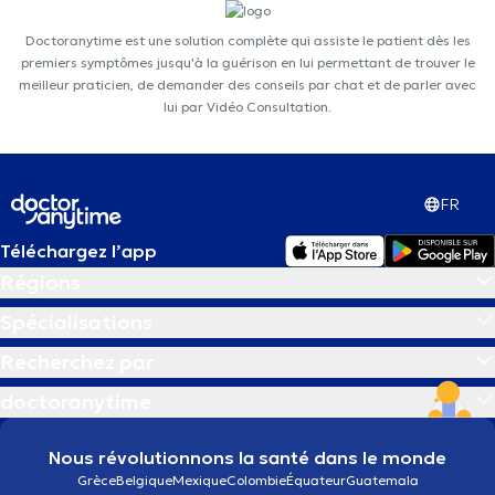
Doctoranytime est une solution complète qui assiste le patient dès les
premiers symptômes jusqu'à la guérison en lui permettant de trouver le
meilleur praticien, de demander des conseils par chat et de parler avec
lui par Vidéo Consultation.
FR
Téléchargez l’app
Régions
Spécialisations
Recherchez par
doctoranytime
Nous révolutionnons la santé dans le monde
Grèce
Belgique
Mexique
Colombie
Équateur
Guatemala