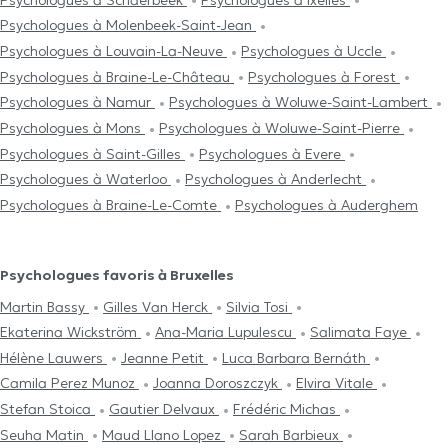
Psychologues à Molenbeek-Saint-Jean
Psychologues à Louvain-La-Neuve
Psychologues à Uccle
Psychologues à Braine-Le-Château
Psychologues à Forest
Psychologues à Namur
Psychologues à Woluwe-Saint-Lambert
Psychologues à Mons
Psychologues à Woluwe-Saint-Pierre
Psychologues à Saint-Gilles
Psychologues à Evere
Psychologues à Waterloo
Psychologues à Anderlecht
Psychologues à Braine-Le-Comte
Psychologues à Auderghem
Psychologues favoris à Bruxelles
Martin Bassy
Gilles Van Herck
Silvia Tosi
Ekaterina Wickström
Ana-Maria Lupulescu
Salimata Faye
Hélène Lauwers
Jeanne Petit
Luca Barbara Bernáth
Camila Perez Munoz
Joanna Doroszczyk
Elvira Vitale
Stefan Stoica
Gautier Delvaux
Frédéric Michas
Seuha Matin
Maud Llano Lopez
Sarah Barbieux