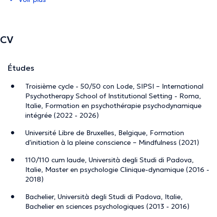
presso la cooperativa Dreams Onlus a Roma, fornendo
supporto psicologico ai pazienti affetti da tumore e alle
loro famiglie.
CV
Nel mio studio accolgo giovani adulti (a partire dai 18
anni), adulti e coppie, in italiano, francese e inglese. Il mio
Études
approccio psicologico è psicodinamico-psicoanalitico.
Troisième cycle - 50/50 con Lode, SIPSI – International
Ricevo pazienti che affrontano diverse difficoltà, come
Psychotherapy School of Institutional Setting - Roma,
ansia, depressione, lutti, difficoltà familiari e
Italie, Formation en psychothérapie psychodynamique
problematiche lavorative.
intégrée (2022 - 2026)
Accompagno inoltre persone che stanno attraversando
Université Libre de Bruxelles, Belgique, Formation
d'initiation à la pleine conscience – Mindfulness (2021)
periodi di stress, transizioni di vita o momenti di
riflessione personale. Il mio obiettivo è offrire uno spazio
110/110 cum laude, Università degli Studi di Padova,
di ascolto accogliente e riservato, che permetta a
Italie, Master en psychologie Clinique-dynamique (2016 -
ciascuno di esprimere le proprie emozioni e ritrovare un
2018)
equilibrio psicologico.
Bachelier, Università degli Studi di Padova, Italie,
Bachelier en sciences psychologiques (2013 - 2016)