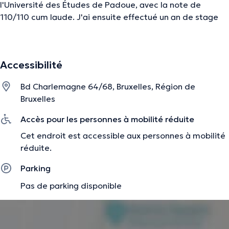
l'Université des Études de Padoue, avec la note de
110/110
cum
laude
. J'ai ensuite effectué un an de stage
en Belgique, dans le service de psychologie clinique
systémique et psychodynamique de l'Université de Mons
et à l'hôpital psychiatrique de Mons.
Accessibilité
Je travaille à Bruxelles dans le domaine humanitaire
depuis plusieurs années.
Bd Charlemagne 64/68, Bruxelles, Région de
Bruxelles
J'ai complété une formation de quatre ans en
psychothérapie psychodynamique à Rome (école de
Accès pour les personnes à mobilité réduite
psychothérapie SIPSI). Cette formation, reconnue par le
Cet endroit est accessible aux personnes à mobilité
MUR (Ministère italien de l'Université et de la Recherche),
réduite.
m'a permis de consolider mes compétences en tant que
psychologue, telles que l'entretien clinique et le
Parking
psychodiagnostic. Tout au long de ma formation en
Pas de parking disponible
psychothérapie, j’ai réalisé un stage de spécialisation à la
coopérative Dreams Onlus à Rome, où j’ai apporté un
soutien psychologique aux patients atteints de cancer et