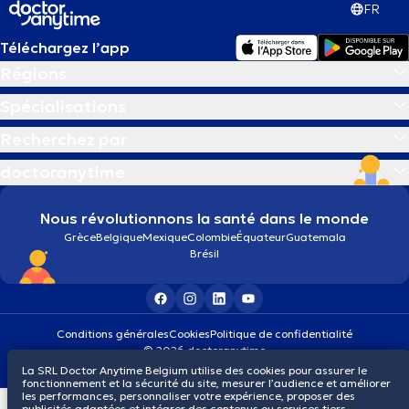
FR
Téléchargez l’app
Régions
Spécialisations
Recherchez par
doctoranytime
Nous révolutionnons la santé dans le monde
Grèce
Belgique
Mexique
Colombie
Équateur
Guatemala
Brésil
Conditions générales
Cookies
Politique de confidentialité
© 2026 doctoranytime
La SRL Doctor Anytime Belgium utilise des cookies pour assurer le
fonctionnement et la sécurité du site, mesurer l’audience et améliorer
les performances, personnaliser votre expérience, proposer des
publicités adaptées et intégrer des contenus ou services tiers.