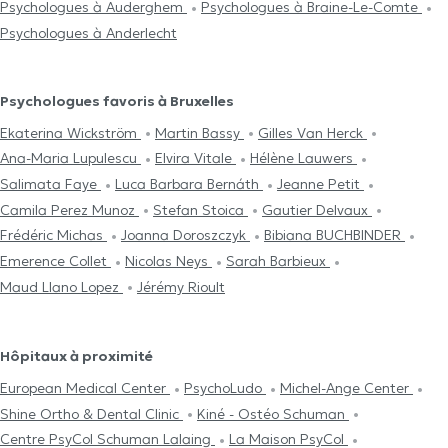
Psychologues à Auderghem
Psychologues à Braine-Le-Comte
Psychologues à Anderlecht
Psychologues favoris à Bruxelles
Ekaterina Wickström
Martin Bassy
Gilles Van Herck
Ana-Maria Lupulescu
Elvira Vitale
Hélène Lauwers
Salimata Faye
Luca Barbara Bernáth
Jeanne Petit
Camila Perez Munoz
Stefan Stoica
Gautier Delvaux
Frédéric Michas
Joanna Doroszczyk
Bibiana BUCHBINDER
Emerence Collet
Nicolas Neys
Sarah Barbieux
Maud Llano Lopez
Jérémy Rioult
Hôpitaux à proximité
European Medical Center
PsychoLudo
Michel-Ange Center
Shine Ortho & Dental Clinic
Kiné - Ostéo Schuman
Centre PsyCol Schuman Lalaing
La Maison PsyCol