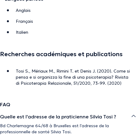
their families. In my practice, I welcome young adults
(from 18 years old), adults and couples, in Italian, French
Anglais
and English. My psychological approach is
Français
psychodynamic-psychoanalytic.
Italien
I see patients facing various challenges, such as anxiety,
depression, grief, family difficulties, and work-related
issues.
Recherches académiques et publications
I also support individuals going through periods of stress,
life transitions, or personal reflection. My goal is to
Tosi S., Mériaux M., Rimini T. et Denis J. (2020). Come si
provide a welcoming and confidential space where
pensa e si organizza la fine di una psicoterapia? Rivista
everyone can express their emotions and regain
di Psicoterapia Relazionale, 51/2020, 73-99. (2020)
psychological balance.
FAQ
La description a été éditée par l'équipe de Doctoranytime et se base sur des
Quelle est l'adresse de la praticienne Silvia Tosi ?
informations vérifiées.
Bd Charlemagne 64/68 à Bruxelles est l'adresse de la
professionnelle de santé Silvia Tosi.