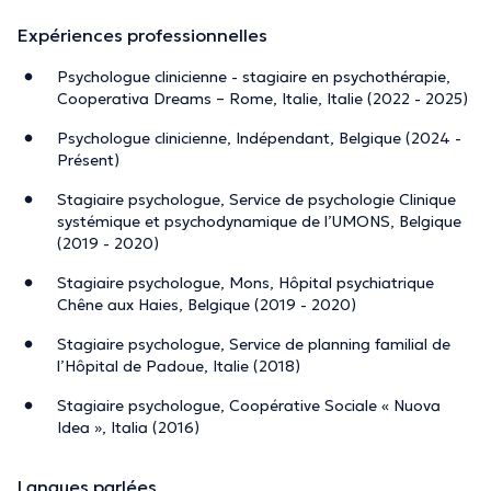
EN
: I am an italian clinical psychologist. In 2018, I earned
Expériences professionnelles
my Master’s degree in Clinical and Dynamic Psychology
Psychologue clinicienne - stagiaire en psychothérapie,
from the University of Padua, graduating with a score of
Cooperativa Dreams – Rome, Italie, Italie (2022 - 2025)
110/110
cum laude
. I completed a one-year internship in
Belgium, at the Clinical Psychology Service (systemic and
Psychologue clinicienne, Indépendant, Belgique (2024 -
psychodynamic) of the University of Mons and at the
Présent)
Mons Psychiatric Hospital. For several years, I have
Stagiaire psychologue, Service de psychologie Clinique
worked in the humanitarian sector in Brussels.
systémique et psychodynamique de l’UMONS, Belgique
(2019 - 2020)
In February 2026, I completed a four-year training in
psychodynamic psychotherapy in Rome (SIPSI School of
Stagiaire psychologue, Mons, Hôpital psychiatrique
Chêne aux Haies, Belgique (2019 - 2020)
Psychotherapy). This training, recognized by the Italian
Ministry of University and Research (MUR), allowed me to
Stagiaire psychologue, Service de planning familial de
strengthen my skills as a psychologist, including clinical
l’Hôpital de Padoue, Italie (2018)
interviewing and psychodiagnostics. During my
Stagiaire psychologue, Coopérative Sociale « Nuova
psychotherapy training, I carried out my specialization
Idea », Italia (2016)
internship at the Dreams Onlus cooperative in Rome,
providing psychological support to cancer patients and
Langues parlées