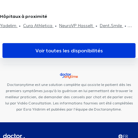
Traitement de la dépression
Gestion de l'anxiété
Gestion
Thérapie systémique
Traitement des phobies
Traitement des
du stress
EMDR
Psychothérapie
troubles du sommeil
Hôpitaux à proximité
Yadelim
Cura Athletica
NeuroVP Hasselt
Dent.Smile
Praktijk Oetervalley
Voir toutes les disponibilités
Doctoranytime est une solution complète qui assiste le patient dès les
premiers symptômes jusqu'à la guérison en lui permettant de trouver le
meilleur praticien, de demander des conseils par chat et de parler avec
lui par Vidéo Consultation. Les informations fournies ont été complétées
par Esra Yildirim et publiées par l'équipe de Doctoranytime.
FR