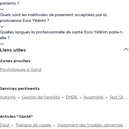
patients ?
Quels sont les méthodes de paiement acceptées par la
praticienne Esra Yildirim ?
Quelles langues la professionnelle de santé Esra Yildirim parle-t-
elle ?
Liens utiles
Zones proches
Psychologues à Gand
Services pertinents
Autisme
Gestion de l'anxiété
EMDR
Assertivité
Test QI
Traitement du burnout
Dépendance et addiction
Confiance en
soi
Deuil
Hypnothérapie
Thérapie de couple
Psychanalyse
Articles "Santé"
Thérapie familiale
Psychothérapie
Gestion du stress
Deuil
Thérapie de couple
Traitement des troubles alimentaires
Traitement des troubles alimentaires
Gestion de la colère