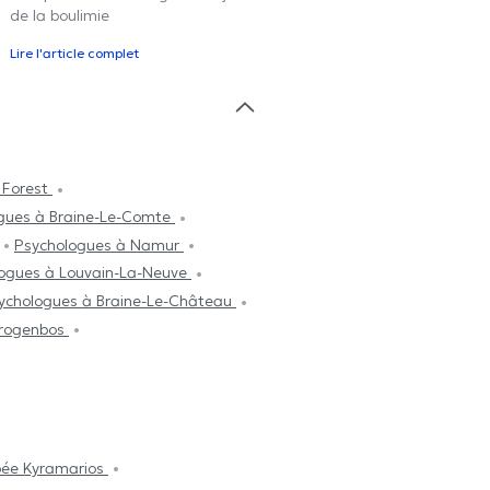
de la boulimie
Lire l'article complet
 Forest
gues à Braine-Le-Comte
Psychologues à Namur
ogues à Louvain-La-Neuve
ychologues à Braine-Le-Château
Drogenbos
pée Kyramarios