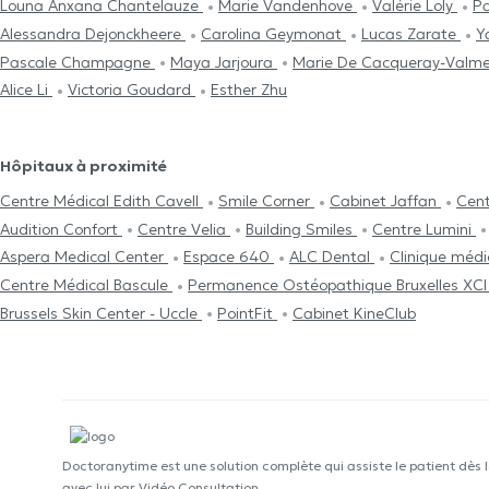
Louna Anxana Chantelauze
Marie Vandenhove
Valérie Loly
Pa
Alessandra Dejonckheere
Carolina Geymonat
Lucas Zarate
Y
Pascale Champagne
Maya Jarjoura
Marie De Cacqueray-Valmen
Alice Li
Victoria Goudard
Esther Zhu
Hôpitaux à proximité
Centre Médical Edith Cavell
Smile Corner
Cabinet Jaffan
Cent
Audition Confort
Centre Velia
Building Smiles
Centre Lumini
Aspera Medical Center
Espace 640
ALC Dental
Clinique médi
Centre Médical Bascule
Permanence Ostéopathique Bruxelles XC
Brussels Skin Center - Uccle
PointFit
Cabinet KineClub
Doctoranytime est une solution complète qui assiste le patient dès 
avec lui par Vidéo Consultation.