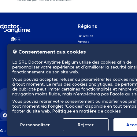
Régions
Bruxelles
FR
Anvers
Gand
🍪 Consentement aux cookies
Charleroi
Liège
La SRL Doctor Anytime Belgium utilise des cookies afin de
Bruges
personnaliser votre expérience et d’améliorer la sécurité ainsi
Namur
fonctionnement de son site web.
Louvain
Vous pouvez accepter, refuser ou paramétrer les cookies non
Mons
à tout moment. Le refus des cookies analytiques, de perfor
Aalst Flandre-Orientale
de publicité peut limiter certaines fonctionnalités et rendre v
navigation moins fluide, mais n’empêchera pas l’accès au si
Nous révolutionnons la s
Vous pouvez retirer votre consentement ou modifier vos pré
tout moment via l’onglet "Cookies" disponible en tout temps
footer du site web.
Politique en matière de cookies
Personnaliser
Rejeter
Αcce
© 2026 doctoranytime