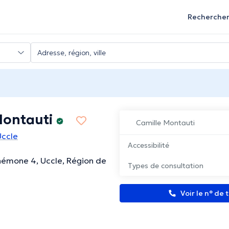
Recherche
Montauti
Camille Montauti
Uccle
Accessibilité
némone 4, Uccle, Région de
Types de consultation
Voir le n° de