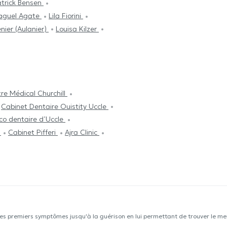
trick Bensen
aguel Agate
Lila Fiorini
ier (Aulanier)
Louisa Kilzer
re Médical Churchill
Cabinet Dentaire Ouistity Uccle
co dentaire d’Uccle
I
Cabinet Pifferi
Ajra Clinic
les premiers symptômes jusqu'à la guérison en lui permettant de trouver le mei