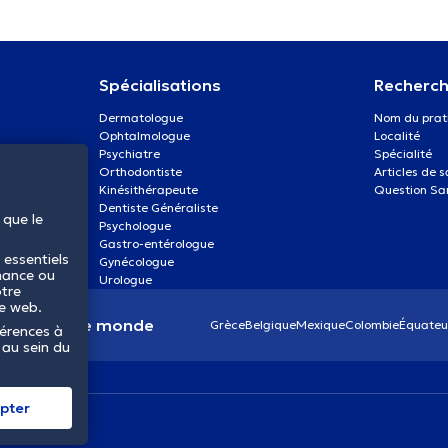
Spécialisations
Recherch
Dermatologue
Nom du prat
Ophtalmologue
Localité
Psychiatre
Spécialité
Orthodontiste
Articles de 
Kinésithérapeute
Question Sa
Dentiste Généraliste
 que le
Psychologue
Gastro-entérologue
 essentiels
Gynécologue
mance ou
Urologue
otre
te web.
anté dans le monde
Grèce
Belgique
Mexique
Colombie
Équateu
férences à
 au sein du
pter