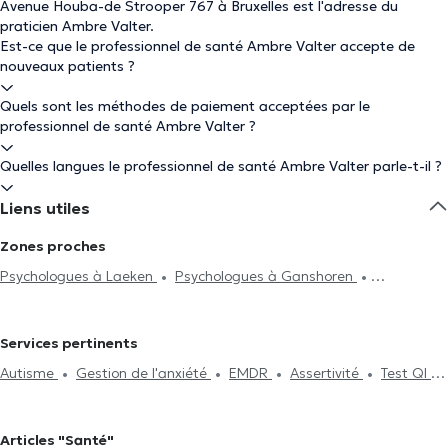
Avenue Houba-de Strooper 767 à Bruxelles est l'adresse du
praticien Ambre Valter.
Est-ce que le professionnel de santé Ambre Valter accepte de
nouveaux patients ?
Quels sont les méthodes de paiement acceptées par le
professionnel de santé Ambre Valter ?
Quelles langues le professionnel de santé Ambre Valter parle-t-il ?
Liens utiles
Zones proches
Psychologues à Laeken
Psychologues à Ganshoren
Psychologues à Wemmel
Psychologues à Jette
Psychologues
à Vilvorde
Psychologues à Schaerbeek
Psychologues à
Services pertinents
Koekelberg
Psychologues à Molenbeek-Saint-Jean
Autisme
Gestion de l'anxiété
EMDR
Assertivité
Test QI
Psychologues à Berchem-Sainte-Agathe
Psychologues à Neder-
Traitement du burnout
Dépendance et addiction
Confiance en
Over-Heembeek
Psychologues à Meise
Psychologues à Evere
soi
Deuil
Hypnothérapie
Thérapie de couple
Psychanalyse
Psychologues à Ixelles
Psychologues à Mons
Psychologues
Articles "Santé"