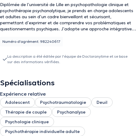
Diplômée de l’université de Lille en psychopathologie clinique et
psychothérapie psychanalytique, je prends en charge adolescents
et adultes au sein d’un cadre bienveillant et sécurisant,
permettant d’exprimer et de comprendre vos problématiques et
questionnements psychiques. J’adopte une approche intégrative
et analytique afin de prendre en compte l’intégralité de votre vécu,
de vos capacités émotionnelles ainsi que de votre environnement.
Numéro d'agrément: 982240617
A travers différents outils et la place à la libre parole et à l’écoute,
je vous accompagne vers une meilleure compréhension de soi, tout
La description a été éditée par l'équipe de Doctoranytime et se base
en apportant apaisement et soutien psychologique. -
sur des informations vérifiées.
Psychothérapie adolescents et adultes - Prise en charge
dépression, anxiété, troubles psychiatriques, troubles de l'identité,
burn out... - Périnatalité, sexologie, thérapie conjugale et familiale
Spécialisations
- Accompagnement au deuil et maladie grave - Prise en charge
victimes d'agression sexuelle, violence, psychocriminologie
Expérience relative
Adolescent
Psychotraumatologie
Deuil
Thérapie de couple
Psychanalyse
Psychologie clinique
Psychothérapie individuelle adulte