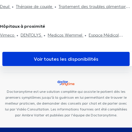
Thérapie familiale
Psychothérapie
Gestion du stress
à Braine-Le-Château
Psychologues à Forest
Psychologues à
Deuil
Thérapie de couple
Traitement des troubles alimentaires
Traitement des troubles alimentaires
Gestion de la colère
Namur
Psychologues à Anderlecht
Psychologues à Neupré
Traitement de la dépression
Gestion de l'anxiété
Gestion
Thérapie systémique
Traitement des phobies
Traitement des
Psychologues à Wezembeek-Oppem
du stress
EMDR
Psychothérapie
troubles du sommeil
Hôpitaux à proximité
Vimeco
DENTOLYS
Medicos Wemmel
Espace Médical
Laeken
MediSina Jette
KS Medical Center & Dentisterie
Ernest salustraat 16
Aeternalis
Cabinet privé
Clinique
Dentaire Bockstael 360°
Centre médical de Jette
Dent Expert
Voir toutes les disponibilités
Pôle Médical Dewand Laeken
Centre Médical César De Paepe
Laeken
Centre Médical Claude Galien
Hair & Face Clinic
Centre de diététique NaturHouse Jette
Family Clinic Jette
Adeldental
Centre médical Araucaria
Doctoranytime est une solution complète qui assiste le patient dès les
premiers symptômes jusqu'à la guérison en lui permettant de trouver le
meilleur praticien, de demander des conseils par chat et de parler avec
lui par Vidéo Consultation. Les informations fournies ont été complétées
par Ambre Valter et publiées par l'équipe de Doctoranytime.