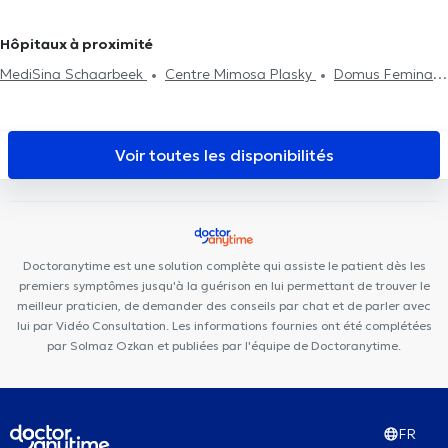
Tabacologie
Traitement des allergies
Traitement du diabète
d'intolérance alimentaire
Néonatologie
Attestation médicale
Anvers
Médecins Généralistes à Zaventem
Médecins
Hypnose médicale
Acide Hyaluronique
Séance de
Traitement du diabète
Visite à domicile
TDA(H)
Généralistes à Laeken
Médecins Généralistes à Molenbeek-
Hôpitaux à proximité
mésothérapie
Psychothérapie
Renouvellement de traitement
Saint-Jean
Médecins Généralistes à Uccle
Médecins
MediSina Schaarbeek
Centre Mimosa Plasky
Domus Feminae
Généralistes à Mont-Saint-Guibert
Médecins Généralistes à
Schaerbeek Cabinet Vanneste
Centre Plasky
The Space
Jette
Dental
Osteoplasky
Maison médicale Avicenne
MCare
MEDIMARIEN 1
577 Medical
Uperform Schaerbeek
Centre
Voir toutes les disponibilités
Oxyzen
Cabinet médical 34
Ysis Dental
Shine Ortho &
Dental Clinic
RegenGo
Centre Médical Psymed
CP93
Michel-Ange Center
Doctoranytime est une solution complète qui assiste le patient dès les
premiers symptômes jusqu'à la guérison en lui permettant de trouver le
meilleur praticien, de demander des conseils par chat et de parler avec
lui par Vidéo Consultation. Les informations fournies ont été complétées
par Solmaz Ozkan et publiées par l'équipe de Doctoranytime.
FR