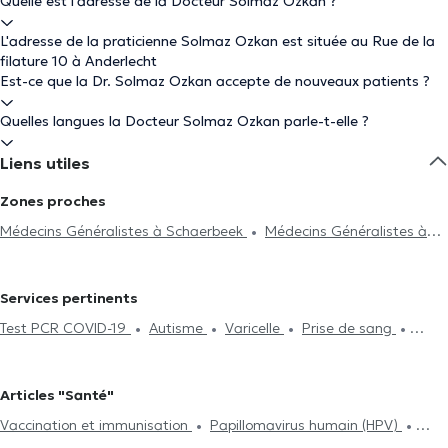
Quelle est l'adresse de la Docteur Solmaz Ozkan ?
L'adresse de la praticienne Solmaz Ozkan est située au Rue de la
filature 10 à Anderlecht
Est-ce que la Dr. Solmaz Ozkan accepte de nouveaux patients ?
Quelles langues la Docteur Solmaz Ozkan parle-t-elle ?
Liens utiles
Zones proches
Médecins Généralistes à Schaerbeek
Médecins Généralistes à
Kraainem
Médecins Généralistes à Bruxelles
Médecins
Généralistes à Woluwe-Saint-Lambert
Médecins Généralistes à
Services pertinents
Evere
Médecins Généralistes à Etterbeek
Médecins
Test PCR COVID-19
Autisme
Varicelle
Prise de sang
Généralistes à Woluwe-Saint-Pierre
Médecins Généralistes à
Acide Hyaluronique
Séance d'acupuncture
ECG
Saint-Josse-Ten-Noode
Médecins Généralistes à Berchem-
(Electrocardiogramme)
Hijama
Contraception et MST
Sainte-Agathe
Médecins Généralistes à Ixelles
Médecins
Articles "Santé"
Examen d'assurance vie
Surveillance de la glycémie
Généralistes à Saint-Gilles
Médecins Généralistes à Koekelberg
Vaccination et immunisation
Papillomavirus humain (HPV)
Traitement des allergies
Séance de mésothérapie
Test
Médecins Généralistes à Auderghem
Médecins Généralistes à