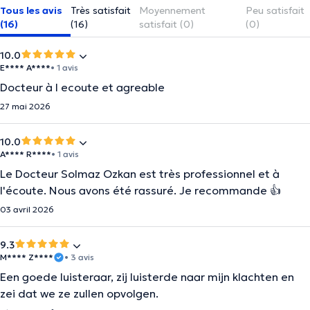
Tous les avis
Très satisfait
Moyennement
Peu satisfait
(16)
(16)
satisfait (0)
(0)
10.0
E**** A****
• 1 avis
Docteur à l ecoute et agreable
27 mai 2026
10.0
A**** R****
• 1 avis
Le Docteur Solmaz Ozkan est très professionnel et à
l'écoute. Nous avons été rassuré. Je recommande 👍
03 avril 2026
9.3
M**** Z****
• 3 avis
Een goede luisteraar, zij luisterde naar mijn klachten en
zei dat we ze zullen opvolgen.