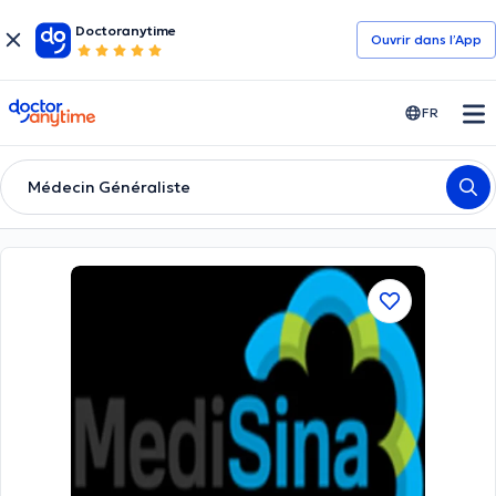
Doctoranytime
Ouvrir dans l’App
doctoranytime
FR
Médecin Généraliste