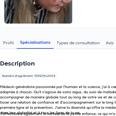
Spécialisations
Profil
Types de consultation
Avis
Description
Numéro d'agrément: 15932942003
Médecin généraliste passionnée par l'humain et la science, j'ai à cœ
adaptée à chacun. Qu'il s'agisse de soins aigus, du suivi de malad
accompagner de manière globale tout au long de votre vie et de cel
tisser une relation de confiance et d'accompagnement sur le long te
première ligne et la prévention. J'aime la diversité qu'offre la méde
dans leur globalité et à tous les âges de la vie.
J'affectionne également le secteur de la petite enfance; ce qui m