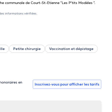
èche communale de Court-St-Etienne "Les P'tits Modèles ".
des informations vérifiées.
lle
Petite chirurgie
Vaccination et dépistage
 honoraires en
Inscrivez-vous pour afficher les tarifs