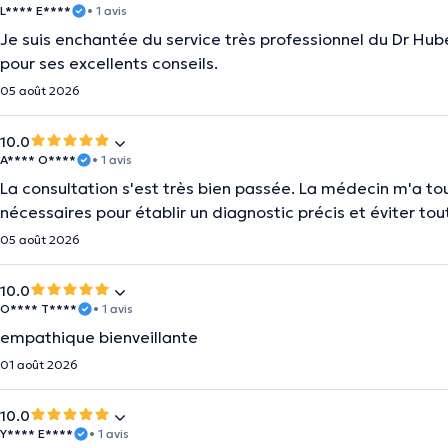
L**** E****
• 1 avis
Je suis enchantée du service très professionnel du Dr Hubert
pour ses excellents conseils.
05 août 2026
10.0
A**** O****
• 1 avis
La consultation s'est très bien passée. La médecin m'a to
nécessaires pour établir un diagnostic précis et éviter tout
05 août 2026
10.0
O**** T****
• 1 avis
empathique bienveillante
01 août 2026
10.0
Y**** E****
• 1 avis