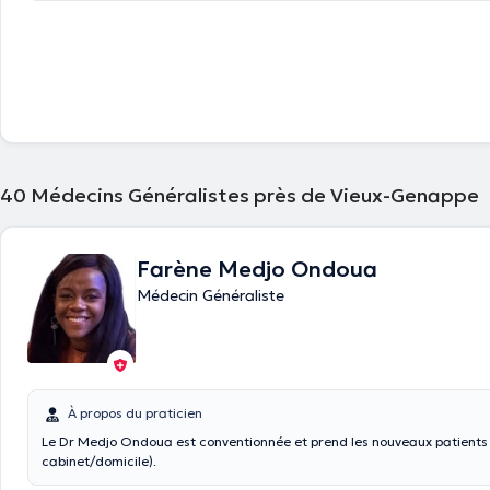
assistant le docteur Jansen Félix ( prise de rdv en ligne ou via le secrét
MMG)
je n'accepte actuellement plus de nouveaux patients. Excepté les reg
familiaux. (si modification de votre adresse mail -> contacter secrétar
Médecin généraliste installée sur Genappe depuis 2018 , je vous reçois à la Maison
Médicale de Genappe et à mon privé à Baisy-Thy . je prends en charge
médicaux pour tout âge ( du nourrisson en passant par l'enfant, l’adole
à la personne âgée) , l'électrocardiogramme, les prises de sang, la vacc
conseils en contraception et MST.
40
Médecins Généralistes près de Vieux-Genappe
Farène Medjo Ondoua
Médecin Généraliste
À propos du praticien
Le Dr Medjo Ondoua est conventionnée et prend les nouveaux patients
cabinet/domicile).