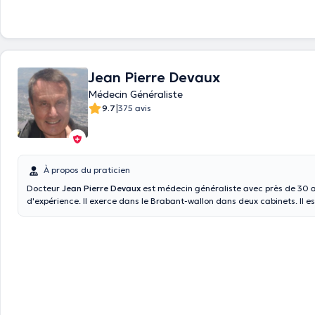
Jean Pierre Devaux
Médecin Généraliste
|
9.7
375 avis
À propos du praticien
Docteur
Jean Pierre Devaux
est médecin généraliste avec près de 30 
d'expérience. Il exerce dans le Brabant-wallon dans deux cabinets. Il e
médecine à l'université catholique de Louvain en 1985. Il a également 
en médecine tropicale, il a étudié à l'institut de médecine tropicale (An
et a une expérience de 4 ans au Rwanda. Vous pouvez prendre rendez-v
la maison médicale de Genappe ou dans son cabinet privé situé à Bais