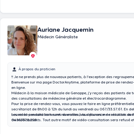
Auriane Jacquemin
Médecin Généraliste
À propos du praticien
!! Je ne prends plus de nouveaux patients, à l'exception des regroupeme
Bienvenue sur ma page DoctorAnytime, plateforme de prise de rende
en ligne.
Médecin à la maison médicale de Genappe, j’y reçois des patients de t
des consultations de médecine générale et électrocardiogramme.
Pour la prise de rendez-vous, vous pouvez le faire en ligne préférentiell
secrétariat de 8h00 à 12h du lundi au vendredi au 067/33.57.61. En dehors de ces
heures et pendant les heures ouvrables, vous pouvez me contacter dir
Les vidéo-consultations sont réservées à la délivrance de résultats ou 
0456/678.258.
de médicaments. Tout autre motif de vidéo-consultation sera refusé e
consultation au cabinet.