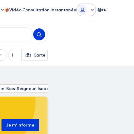
r
Vidéo Consultation instantanée
FR
Moyens de paiement
Carte
Filtres supplémentaires
in-Bois-Seigneur-Isaac
Thines
Maransart
Ways
Hout
Je m'informe