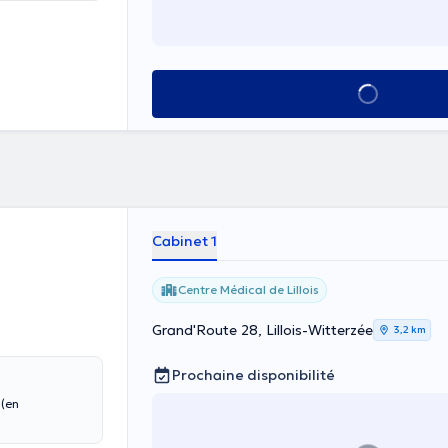
ariat de la
roupements
iat)
Voir tout
 les examens
scent, l'adulte
ination, les
Cabinet 1
Centre Médical de Lillois
Grand'Route 28, Lillois-Witterzée
3,2 km
Prochaine disponibilité
 (en