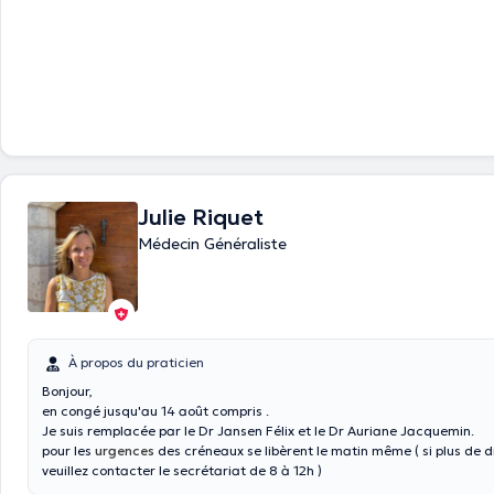
Julie Riquet
Médecin Généraliste
À propos du praticien
Bonjour,
en congé jusqu'au 14 août compris .
Je suis remplacée par le Dr Jansen Félix et le Dr Auriane Jacquemin.
pour les
urgences
des créneaux se libèrent le matin même ( si plus de di
veuillez contacter le secrétariat de 8 à 12h )
SI VOUS NE VOYEZ PLUS DE DISPO CHEZ MOI , vous pouvez vous adre