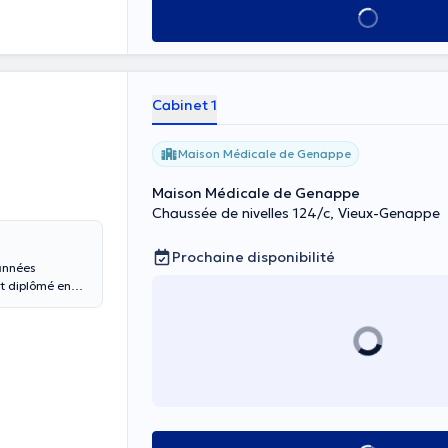
Voir tout
Cabinet 1
Maison Médicale de Genappe
Maison Médicale de Genappe
Chaussée de nivelles 124/c, Vieux-Genappe
Prochaine disponibilité
années
st diplômé en
une expérience
vers) en 1986,
ous en ligne à
y-Thy.