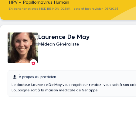
HPV = Papillomavirus Humain
En partenariat avec MSD BE-NON-02864 – date of last revision 05/2026
Laurence De May
Médecin Généraliste
À propos du praticien
Le docteur
Laurence De May
vous reçoit sur rendez- vous soit à son cab
Loupoigne soit à la maison médicale de Genappe.