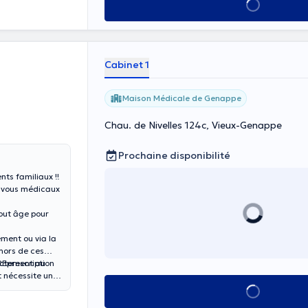
Voir tout
Cabinet 1
Maison Médicale de Genappe
Chau. de Nivelles 124c, Vieux-Genappe
Prochaine disponibilité
nts familiaux !!
z-vous médicaux
out âge pour
ement ou via la
ectement au
REprescription
t nécessite une
Voir tout