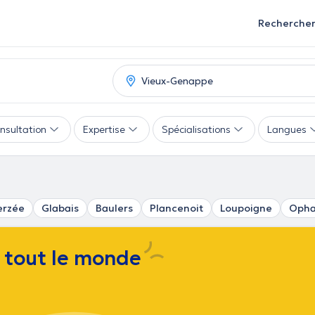
Recherche
nsultation
Expertise
Spécialisations
Langues
terzée
Glabais
Baulers
Plancenoit
Loupoigne
Opha
e tout le monde