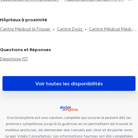
Traitement des allergies
Séance de mésothérapie
Test
Généralistes à Evere
Médecins Généralistes à Forest
Tabacologie
Traitement des allergies
Traitement du diabète
d'intolérance alimentaire
Néonatologie
Attestation médicale
Médecins Généralistes à Anvers
Médecins Généralistes à Ixelles
Hypnose médicale
Acide Hyaluronique
Séance de
Traitement du diabète
Visite à domicile
TDA(H)
Médecins Généralistes à Etterbeek
Médecins Généralistes à
Hôpitaux à proximité
mésothérapie
Psychothérapie
Renouvellement de traitement
Vilvorde
Médecins Généralistes à Uccle
Médecins Généralistes
Centre Médical le Figuier
Centre Dyaz
Centre Médical Médi-
à Kraainem
Santé Ganshoren
La maison de Geoffroy
MediDenti
Ganshoren
Centre pluridisciplinaire La Colombe
Orthophysics
Questions et Réponses
Centre Dentaire Charles-Quint
Cabinet du Docteur Patoulidis
Dépistage IST
GO Santé
Cabinet Médical et Paramédical Berchem-Sainte-
Agathe
KSB Medical
B Sports Health
Azurdental Clinique
Dentaire
Top Health & Care Center
Cabinet dentaire La
Voir toutes les disponibilités
Racine
Centre médical Alpha Omega
VOCLIdental BASILIQUE
Centre Médical Bénès
Clinique de la Basilique
Doctoranytime est une solution complète qui assiste le patient dès les
premiers symptômes jusqu'à la guérison en lui permettant de trouver le
meilleur praticien, de demander des conseils par chat et de parler avec
lui par Vidéo Consultation. Les informations fournies ont été complétées