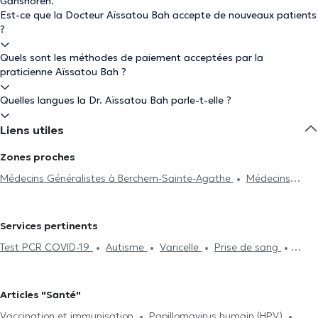
Ganshoren.
Est-ce que la Docteur Aïssatou Bah accepte de nouveaux patients
?
Quels sont les méthodes de paiement acceptées par la
praticienne Aïssatou Bah ?
Quelles langues la Dr. Aïssatou Bah parle-t-elle ?
Liens utiles
Zones proches
Médecins Généralistes à Berchem-Sainte-Agathe
Médecins
Généralistes à Koekelberg
Médecins Généralistes à Molenbeek-
Saint-Jean
Médecins Généralistes à Jette
Médecins
Services pertinents
Généralistes à Anderlecht
Médecins Généralistes à Laeken
Test PCR COVID-19
Autisme
Varicelle
Prise de sang
Médecins Généralistes à Bruxelles
Médecins Généralistes à
Acide Hyaluronique
Séance d'acupuncture
ECG
Dilbeek
Médecins Généralistes à Schaerbeek
Médecins
(Electrocardiogramme)
Hijama
Contraception et MST
Généralistes à Wemmel
Médecins Généralistes à Saint-Gilles
Articles "Santé"
Examen d'assurance vie
Surveillance de la glycémie
Médecins Généralistes à Saint-Josse-Ten-Noode
Médecins
Vaccination et immunisation
Papillomavirus humain (HPV)