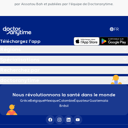
par Aissatou Bah et publiées par l'équipe de Doctoranytime.
FR
Téléchargez l’app
Régions
Spécialisations
Recherchez par
doctoranytime
Nous révolutionnons la santé dans le monde
Grèce
Belgique
Mexique
Colombie
Équateur
Guatemala
Brésil