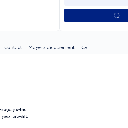
Contact
Moyens de paiement
CV
visage, jawline.
s yeux, browlift.