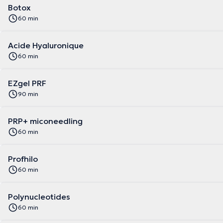
Botox
60 min
Acide Hyaluronique
60 min
EZgel PRF
90 min
PRP+ miconeedling
60 min
Profhilo
60 min
Polynucleotides
60 min