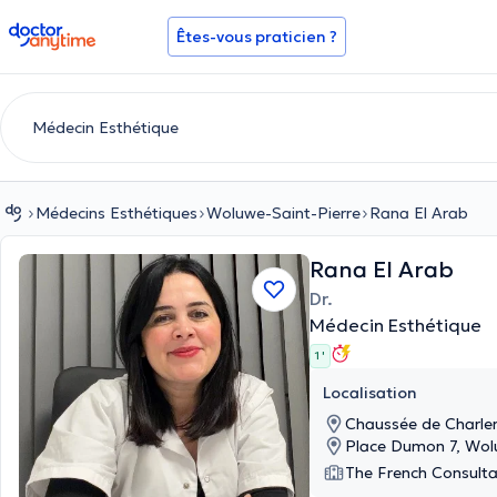
doctoranytime
Êtes-vous praticien ?
Médecins Esthétiques
Woluwe-Saint-Pierre
Rana El Arab
Rana El Arab
Dr.
Médecin Esthétique
1 '
Localisation
Chaussée de Charler
Place Dumon 7, Wol
The French Consult